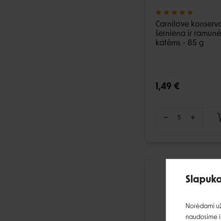
Carnilove konserva
šerniena ir ramunė
katėms - 85 g
1,49 €
Slapuka
Norėdami užt
naudosime ir