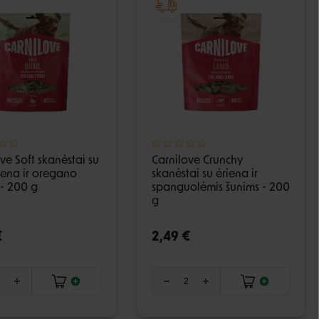
ve Soft skanėstai su
Carnilove Crunchy
iena ir oregano
skanėstai su ėriena ir
 - 200 g
spanguolėmis šunims - 200
g
€
2,49 €