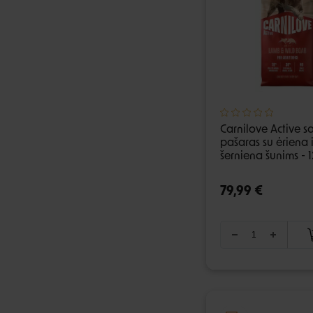
Carnilove Active s
pašaras su ėriena i
šerniena šunims - 
79,99 €