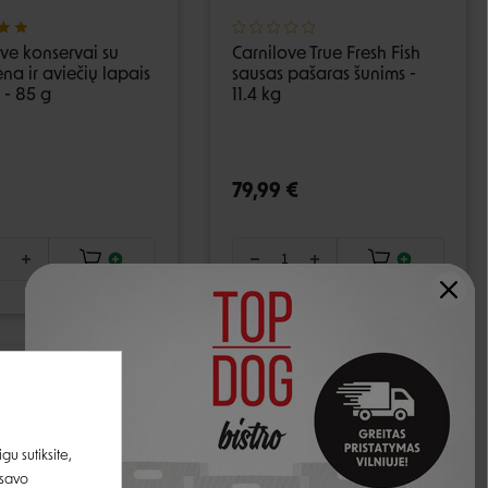
ve konservai su
Carnilove True Fresh Fish
na ir aviečių lapais
sausas pašaras šunims -
 - 85 g
11.4 kg
79,99 €
u sutiksite,
 savo