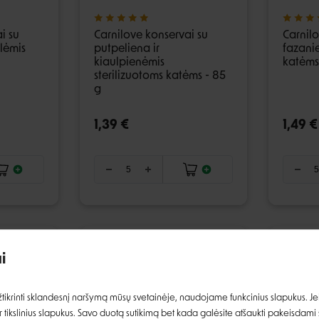
i su
Carnilove konservai su
Carnilo
lėmis
putpeliena ir
fazanie
kiaulpienėmis
katėms
sterilizuotoms katėms - 85
g
1,39 €
1,49 €
i
Prisijungti
ikrinti sklandesnį naršymą mūsų svetainėje, naudojame funkcinius slapukus. Jeig
 tikslinius slapukus. Savo duotą sutikimą bet kada galėsite atšaukti pakeisdami