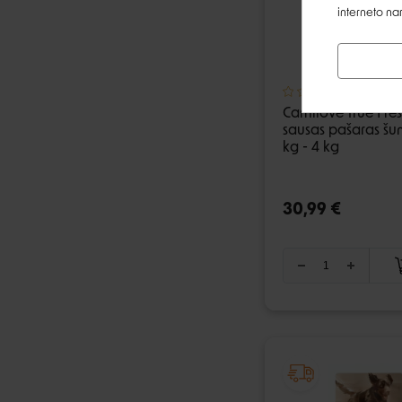
interneto na
Carnilove True Fre
sausas pašaras šun
kg - 4 kg
30,99 €