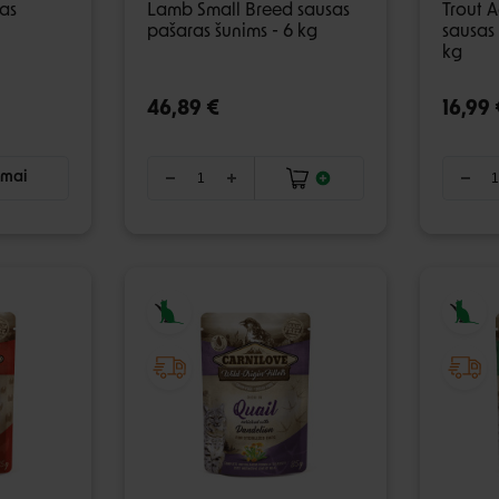
ras
Lamb Small Breed sausas
Trout A
pašaras šunims - 6 kg
sausas
kg
46,89 €
16,99 
imai