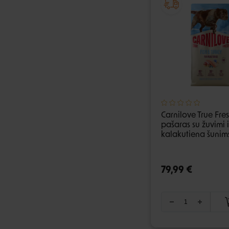
Carnilove True Fre
pašaras su žuvimi i
kalakutiena šunims
79,99 €