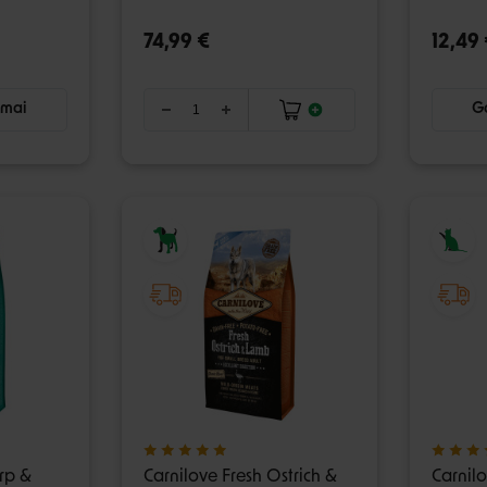
74,99 €
12,49 
imai
Ga
rp &
Carnilove Fresh Ostrich &
Carnil