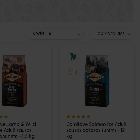
Guoliai ir patiesimai
Dubenėliai ir maitinimas
Narvai
Dubenėliai
Durų landos
Automatinės girdyklos ir šėryklos
Rodyti: 36
Populiariausios
Maisto talpyklos
ove Lamb & Wild
Carnilove Salmon for Adult
r Adult sausas
sausas pašaras šunims - 12
 šunims - 1.5 kg
kg