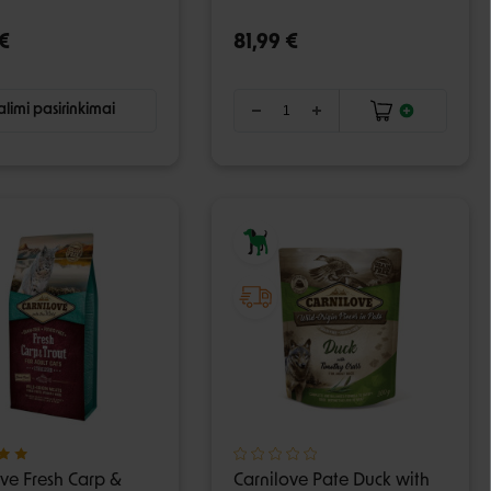
€
81,99 €
limi pasirinkimai
ove Fresh Carp &
Carnilove Pate Duck with