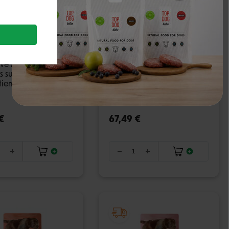
ve Active sausas
Carnilove Active sausas
 su lašiša ir
pašaras su lašiša ir
iena šunims - 1.5 kg
kalakutiena didelių veislių
šunims - 12 kg
€
67,49 €