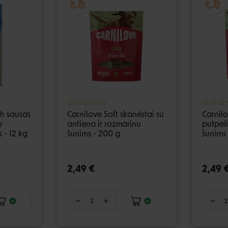
sh sausas
Carnilove Soft skanėstai su
Carnilo
r
antiena ir rozmarinu
putpel
 - 12 kg
šunims - 200 g
šunims
2,49 €
2,49 