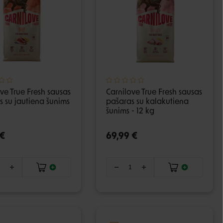
ve True Fresh sausas
Carnilove True Fresh sausas
 su jautiena šunims
pašaras su kalakutiena
šunims - 12 kg
 €
69,99 €