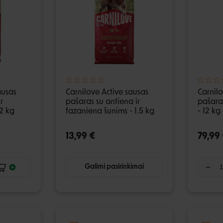
ausas
Carnilove Active sausas
Carnilo
r
pašaras su antiena ir
pašaras
12 kg
fazaniena šunims - 1.5 kg
- 12 kg
13,99 €
79,99
Galimi pasirinkimai