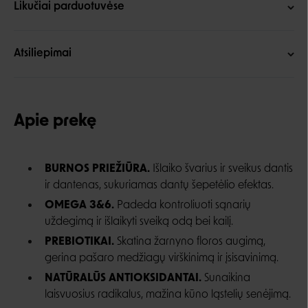
Likučiai parduotuvėse
Atsiliepimai
Apie prekę
BURNOS PRIEŽIŪRA.
Išlaiko švarius ir sveikus dantis
ir dantenas, sukuriamas dantų šepetėlio efektas.
OMEGA 3&6.
Padeda kontroliuoti sąnarių
uždegimą ir išlaikyti sveiką odą bei kailį.
PREBIOTIKAI.
Skatina žarnyno floros augimą,
gerina pašaro medžiagų virškinimą ir įsisavinimą.
NATŪRALŪS ANTIOKSIDANTAI.
Sunaikina
laisvuosius radikalus, mažina kūno ląstelių senėjimą.