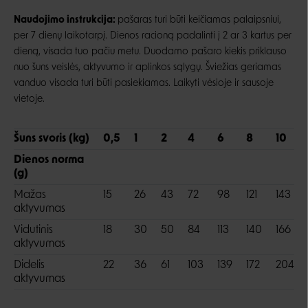
Naudojimo
instrukcija:
pašaras turi būti keičiamas palaipsniui,
per 7 dienų laikotarpį. Dienos racioną padalinti į 2 ar 3 kartus per
dieną, visada tuo pačiu metu. Duodamo pašaro kiekis priklauso
nuo šuns veislės, aktyvumo ir aplinkos sąlygų. Šviežias geriamas
vanduo visada turi būti pasiekiamas. Laikyti vėsioje ir sausoje
vietoje.
Šuns svoris (kg)
0,5
1
2
4
6
8
10
Dienos norma
(g)
Mažas
15
26
43
72
98
121
143
aktyvumas
Vidutinis
18
30
50
84
113
140
166
aktyvumas
Didelis
22
36
61
103
139
172
204
aktyvumas