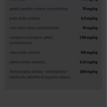
geležis (geležies sulfatas monohidratas)
75 mg/kg
jodas (kalio jodidas)
3,5 mg/kg
varis (vario sulfato pentahidratas)
10 mg/kg
manganas (mangano sulfato
7,50 mg/kg
monohidratas)
cinkas (cinko oksidas)
150 mg/kg
selenas (natrio selenitas)
0,15 mg/kg
Technologiniai priedai - antioksidantai -
200 mg/kg
tokoferolio ekstraktai iš augalinio aliejaus