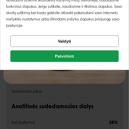
Norėdami užtikrinti sklandesnį naršymą mūsų svetainėje, naudojame
mielės, hidrolizuotos ėriukų kepenys, miežiai, burokų
funkcinius slapukus. Jeigu sutiksite, naudosime ir tikslinius slapukus. Savo
minkštimas
Registruotis
duotą sutikimą bet kada galėsite atšaukti pakeisdami savo interneto
naršyklės nustatymus arba ištrindami įrašytus slapukus prisijungę savo
dehidratuoti obuoliai
0,5%
paskyroje.
natrio heksametafosfatas
0,3%
Tikrinti užsakymą
Valdyti
Facebook
žuvų taukai, natrio chloridas
Patvirtinti
dehidratuoti brokoliai
0,1%
Rašyti atsiliepimą
Google
dehidratuotos morkos
0,1%
Rašyti atsiliepimą
cikorija (FOS šaltinis)
0,1%
Negalite prisijungti prie paskyros?
šeriuotosios jukos
Analitinės sudedamosios dalys
žali baltymai
28%