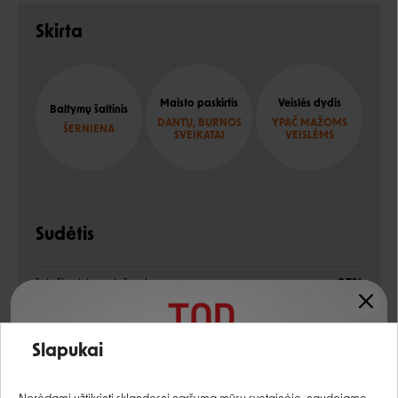
Skirta
Maisto paskirtis
Veislės dydis
Baltymų šaltinis
DANTŲ, BURNOS
YPAČ MAŽOMS
ŠERNIENA
SVEIKATAI
VEISLĖMS
Sudėtis
šviežia ėriena ir šerniena
25%
ryžiai
13%
Įvertinimas:
Slapukai
dehidratuota ėriena ir jautienos mėsa
12%
Prisijungti
kviečiai, žirniai, vištienos riebalai, kukurūzų glitimas,