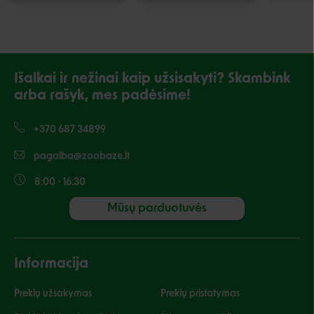
Išalkai ir nežinai kaip užsisakyti? Skambink
arba rašyk, mes padėsime!
+370 687 34899
pagalba@zoobaze.lt
8:00 - 16:30
Mūsų parduotuvės
Informacija
Prekių užsakymas
Prekių pristatymas