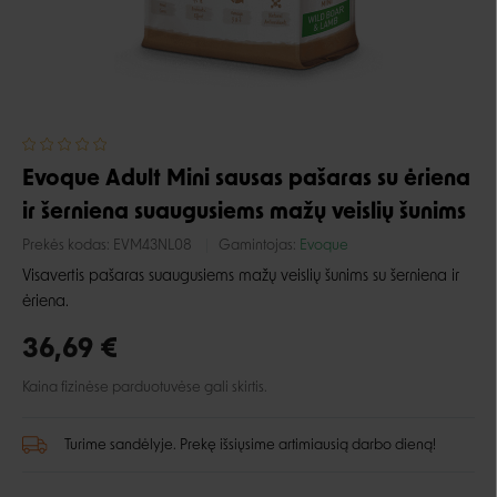
Evoque Adult Mini sausas pašaras su ėriena
ir šerniena suaugusiems mažų veislių šunims
Prekės kodas:
EVM43NL08
Gamintojas:
Evoque
Visavertis pašaras suaugusiems mažų veislių šunims su šerniena ir
ėriena.
36,69 €
Kaina fizinėse parduotuvėse gali skirtis.
Turime sandėlyje. Prekę išsiųsime artimiausią darbo dieną!