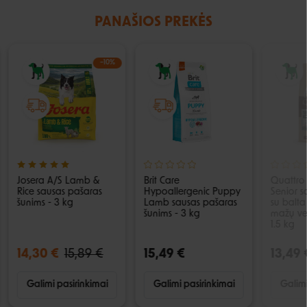
PANAŠIOS PREKĖS
−10%
Josera A/S Lamb &
Brit Care
Quattro
Rice sausas pašaras
Hypoallergenic Puppy
Senior s
šunims - 3 kg
Lamb sausas pašaras
su balta 
šunims - 3 kg
mažų vei
1.5 kg
14,30 €
15,89 €
15,49 €
13,49 
Galimi pasirinkimai
Galimi pasirinkimai
Galimi