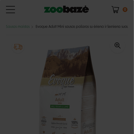
0
Sausas maistas
Evoque Adult Mini sausas pašaras su ėriena ir šerniena suaugus