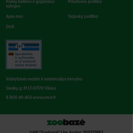
Prekių keitimo ir grąžinimo
Privatumo politika
sąlygos
Apie mus
Slapukų politika
DUK
Valstybinės maisto ir veterinarijos tarnyba
Siesikų g. 19 LT-07170 Vilnius
8 800 40 403 www.vmvt.lt
UAB "Zoobazė" | Įm. kodas: 305217982