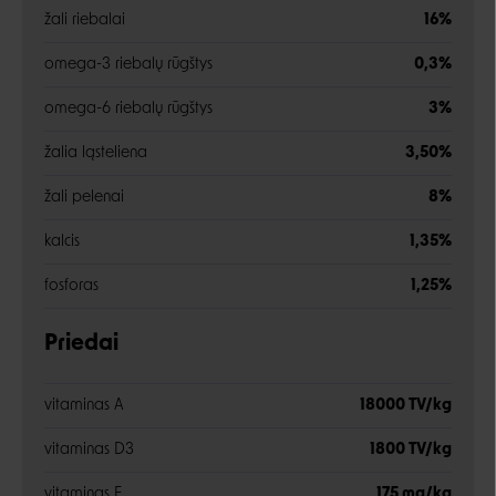
žali riebalai
16%
omega-3 riebalų rūgštys
0,3%
omega-6 riebalų rūgštys
3%
žalia ląsteliena
3,50%
žali pelenai
8%
kalcis
1,35%
fosforas
1,25%
Priedai
vitaminas A
18000 TV/kg
vitaminas D3
1800 TV/kg
vitaminas E
175 mg/kg