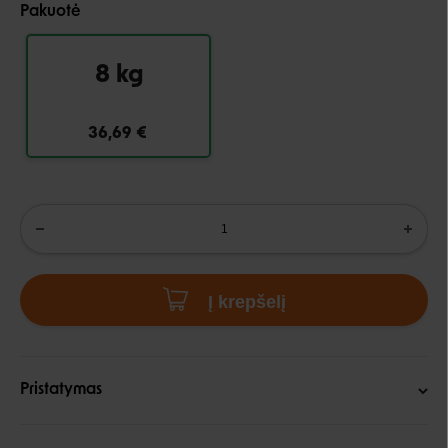
Pakuotė
8 kg
36,69 €
Į krepšelį
Pristatymas