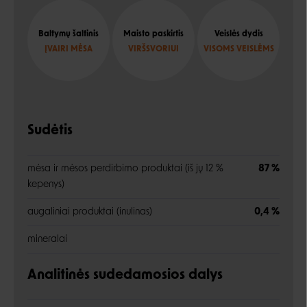
Baltymų šaltinis
Maisto paskirtis
Veislės dydis
ĮVAIRI MĖSA
VIRŠSVORIUI
VISOMS VEISLĖMS
Sudėtis
mėsa ir mėsos perdirbimo produktai (iš jų 12 %
87 %
kepenys)
augaliniai produktai (inulinas)
0,4 %
mineralai
Analitinės sudedamosios dalys