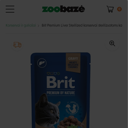
0
Konservai ir guliašai
Brit Premium Liver Sterilized konservai sterilizuotoms katėm