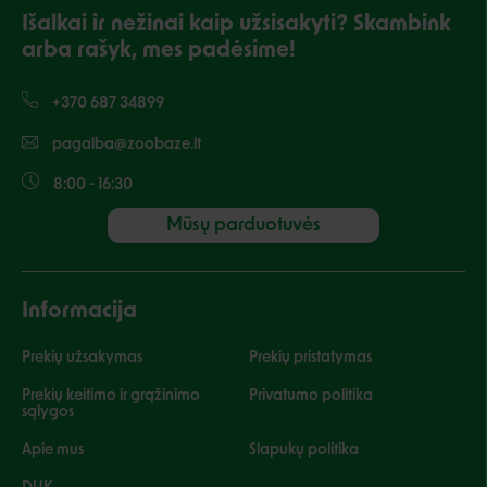
Išalkai ir nežinai kaip užsisakyti? Skambink
arba rašyk, mes padėsime!
+370 687 34899
pagalba@zoobaze.lt
8:00 - 16:30
Mūsų parduotuvės
Informacija
Prekių užsakymas
Prekių pristatymas
Prekių keitimo ir grąžinimo
Privatumo politika
sąlygos
Apie mus
Slapukų politika