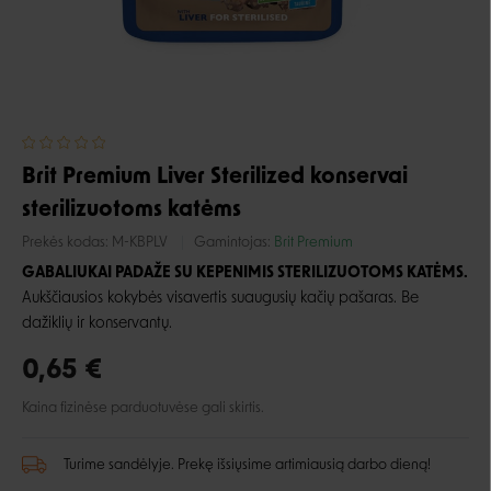
Brit Premium Liver Sterilized konservai
sterilizuotoms katėms
Prekės kodas:
M-KBPLV
Gamintojas:
Brit Premium
GABALIUKAI PADAŽE SU KEPENIMIS STERILIZUOTOMS KATĖMS.
Aukščiausios kokybės visavertis suaugusių kačių pašaras. Be
dažiklių ir konservantų.
0,65 €
Kaina fizinėse parduotuvėse gali skirtis.
Turime sandėlyje. Prekę išsiųsime artimiausią darbo dieną!