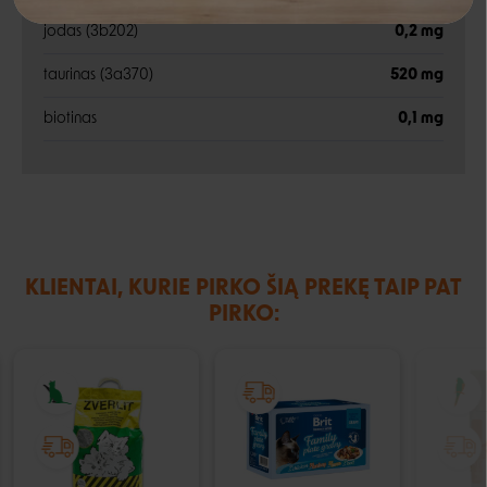
jodas (3b202)
0,2 mg
Negalite prisijungti prie paskyros?
taurinas (3a370)
520 mg
biotinas
0,1 mg
KLIENTAI, KURIE PIRKO ŠIĄ PREKĘ TAIP PAT
PIRKO: