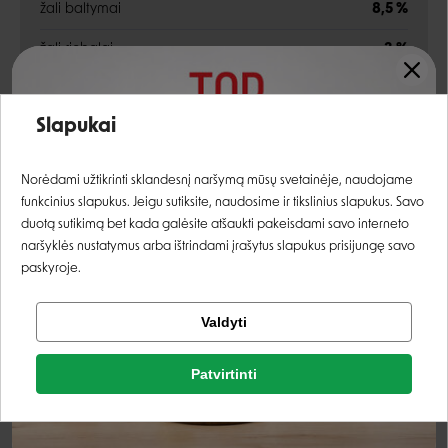
žali baltymai
8,5 %
žali riebalai
3 %
žali pelenai
2,5 %
Įvertinimas:
Slapukai
žalia ląsteliena
1 %
Prisijungti
drėgnis
82 %
Norėdami užtikrinti sklandesnį naršymą mūsų svetainėje, naudojame
funkcinius slapukus. Jeigu sutiksite, naudosime ir tikslinius slapukus. Savo
Priedai
Registruotis
duotą sutikimą bet kada galėsite atšaukti pakeisdami savo interneto
naršyklės nustatymus arba ištrindami įrašytus slapukus prisijungę savo
paskyroje.
vitaminas D3 (3a671)
160 TV
Tikrinti užsakymą
vitaminas E (3a700)
100 mg
Valdyti
Facebook
cinkas (3b605)
10 mg
Patvirtinti
Rašyti atsiliepimą
manganas (3b502)
2 mg
Google
Rašyti atsiliepimą
varis (3b405)
1,2 mg