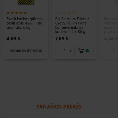
Zverlit kraikas grūdelių
Brit Premium Fillets in
Benelux 
plotis apie 4 mm - Be
Gravy Family Plate
visavert
aromato, 6 kg
konservų rinkinys
egzotin
katėms - 12 x 85 g
paukščia
4,89 €
7,89 €
4,66 
Galimi pasirinkimai
PANAŠIOS PREKĖS