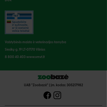
DUK
Valstybinės maisto ir veterinarijos tarnyba
Siesikų g. 19 LT-07170 Vilnius
8 800 40 403 www.vmvt.lt
UAB "Zoobazė" | Įm. kodas: 305217982