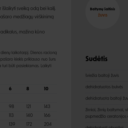
šlaikyti sveiką odą bei kailį.
Baltymų šaltinis
ŽUVIS
 pašaro medžiagų virškinimą
 radikalus, mažina kūno
 dienų laikotarpį. Dienos racioną
Sudėtis
pašaro kiekis priklauso nuo šuns
turi būti pasiekiamas. Laikyti
šviežia baltoji žuvis
dehidratuotos bulvės
6
8
10
dehidratuota baltoji žuv
98
121
143
žirniai, žirnių baltymai, 
113
140
166
pupmedžio ceratonijos d
139
172
204