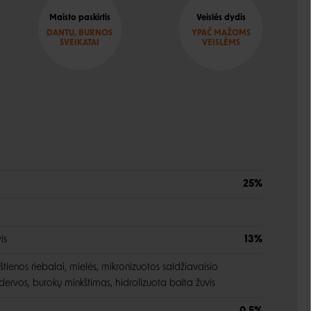
Maisto paskirtis
Veislės dydis
DANTŲ, BURNOS
YPAČ MAŽOMS
SVEIKATAI
VEISLĖMS
25%
is
13%
vištienos riebalai, mielės, mikronizuotos saldžiavaisio
ervos, burokų minkštimas, hidrolizuota balta žuvis