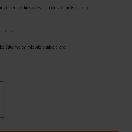
ms mažų veislių šunims su balta žuvimi. Be grūdų.
Guoliai ir patiesimai
Dubenėliai ir maitinimas
Narvai
Dubenėliai
Durų landos
Automatinės girdyklos ir šėryklos
 skirtis.
Maisto talpyklos
kę išsiųsime artimiausią darbo dieną!