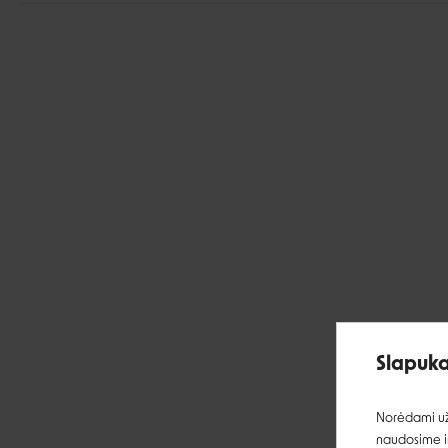
Slapuka
Norėdami užt
naudosime ir