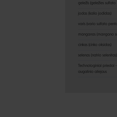
geležis (geležies sulfat
jodas (kalio jodidas)
varis (vario sulfato pent
manganas (mangano su
cinkas (cinko oksidas)
selenas (natrio selenitas)
Technologiniai priedai - 
augalinio aliejaus