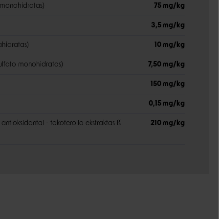
o monohidratas)
75 mg/kg
3,5 mg/kg
ahidratas)
10 mg/kg
lfato monohidratas)
7,50 mg/kg
150 mg/kg
0,15 mg/kg
antioksidantai - tokoferolio ekstraktas iš
210 mg/kg