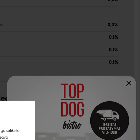
0,5%
as
0,3%
0,1%
0,1%
0,1%
udedamosios dalys
28%
16,5%
u sutiksite,
 savo