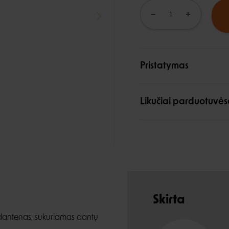
Pristatymas
Likučiai parduotuvės
Skirta
ir dantenas, sukuriamas dantų