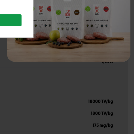
s
1%
s
3%
3,5%
8%
1,25%
1,05%
18000 TV/kg
1800 TV/kg
175 mg/kg