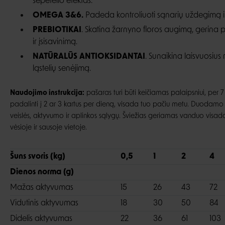
šepetėlio efektas.
OMEGA 3&6.
Padeda kontroliuoti sąnarių uždegimą ir i
PREBIOTIKAI
. Skatina žarnyno floros augimą, gerina
ir įsisavinimą.
NATŪRALŪS ANTIOKSIDANTAI
. Sunaikina laisvuosius
ląstelių senėjimą.
Naudojimo instrukcija:
pašaras turi būti keičiamas palaipsniui, per 7
padalinti į 2 ar 3 kartus per dieną, visada tuo pačiu metu. Duodamo 
veislės, aktyvumo ir aplinkos sąlygų. Šviežias geriamas vanduo visada 
vėsioje ir sausoje vietoje.
Šuns svoris (kg)
0,5
1
2
4
Dienos norma (g)
Mažas aktyvumas
15
26
43
72
Vidutinis aktyvumas
18
30
50
84
Didelis aktyvumas
22
36
61
103