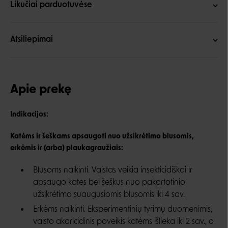
Likučiai parduotuvėse
Atsiliepimai
Apie prekę
Indikacijos:
Katėms ir šeškams apsaugoti nuo užsikrėtimo blusomis,
erkėmis ir (arba) plaukagraužiais:
Blusoms naikinti. Vaistas veikia insekticidiškai ir
apsaugo kates bei šeškus nuo pakartotinio
užsikrėtimo suaugusiomis blusomis iki 4 sav.
Erkėms naikinti. Eksperimentinių tyrimų duomenimis,
vaisto akaricidinis poveikis katėms išlieka iki 2 sav., o