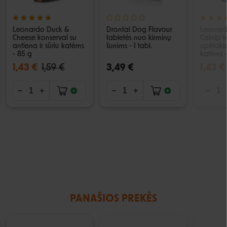
Leonardo Duck &
Drontal Dog Flavour
Leonard
Cheese konservai su
tabletės nuo kirminų
Catnip k
antiena ir sūriu katėms
šunims - 1 tabl.
upėtakiu
- 85 g
katėms 
1,43 €
1,59 €
3,49 €
1,43 €
PANAŠIOS PREKĖS