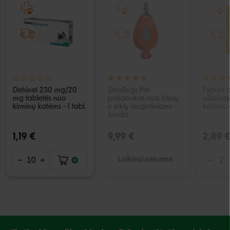
IŠPARDUOTA
Dehinel 230 mg/20
ZeroBugs Pet
Fypryst a
mg tabletės nuo
pakabukas nuo blusų
užlašina
kirminų katėms - 1 tabl.
ir erkių augintiniams -
katėms -
Juoda
1,19 €
9,99 €
2,89 
Laikinai neturime