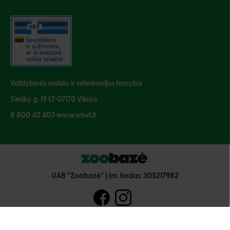
Valstybinės maisto ir veterinarijos tarnyba
Siesikų g. 19 LT-07170 Vilnius
8 800 40 403 www.vmvt.lt
UAB "Zoobazė" | Įm. kodas: 305217982