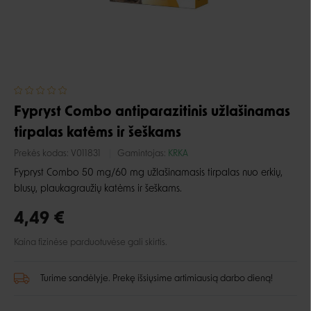
Fypryst Combo antiparazitinis užlašinamas
tirpalas katėms ir šeškams
Prekės kodas:
V011831
Gamintojas:
KRKA
Fypryst Combo 50 mg/60 mg užlašinamasis tirpalas nuo erkių,
blusų, plaukagraužių katėms ir šeškams.
4,49 €
Kaina fizinėse parduotuvėse gali skirtis.
Turime sandėlyje. Prekę išsiųsime artimiausią darbo dieną!