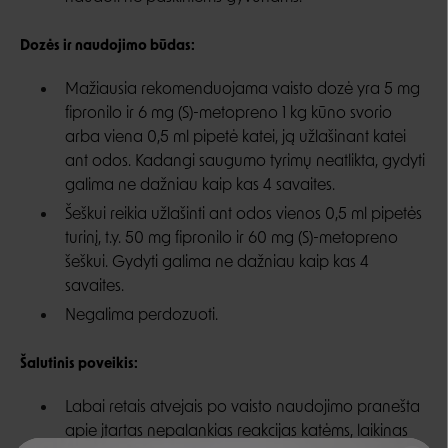
Dozės ir naudojimo būdas:
Mažiausia rekomenduojama vaisto dozė yra 5 mg
fipronilo ir 6 mg (S)-metopreno 1 kg kūno svorio
arba viena 0,5 ml pipetė katei, ją užlašinant katei
ant odos. Kadangi saugumo tyrimų neatlikta, gydyti
galima ne dažniau kaip kas 4 savaites.
Šeškui reikia užlašinti ant odos vienos 0,5 ml pipetės
turinį, t.y. 50 mg fipronilo ir 60 mg (S)-metopreno
šeškui. Gydyti galima ne dažniau kaip kas 4
savaites.
Negalima perdozuoti.
Šalutinis poveikis:
Labai retais atvejais po vaisto naudojimo pranešta
apie įtartas nepalankias reakcijas katėms, laikinas