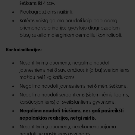
šeškams iki 4 sav.
Plaukagraužiams naikinti.
Katėms vaistą galima naudoti kaip papildomą
priemonę veterinarijos gydytojo diagnozuotam
blusų sukeltam alerginiam dermatitui kontroliuoti.
Kontraindikacijos:
Nesant tyrimų duomenų, negalima naudoti
jaunesniems nei 8 sav. amžiaus ir (arba) sveriantiems
mažiau nei 1 kg kačiukams.
Negalima naudoti jaunesniems nei 6 mėn. šeškams.
Negalima naudoti sergantiems (sisteminėmis ligomis,
karščiuojantiems) ar sveikstantiems gyvūnams.
Negalima naudoti triušiams, nes gali pasireikšti
nepalankios reakcijos, netgi mirtis.
Nesant tyrimų duomenų, nerekomenduojama
naudoti ne paskirtiems gyvūnams.