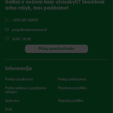
Išalkai ir nežinai kaip užsisakyti? Skambink
arba rašyk, mes padėsime!
+370 687 34899
pagalba@zoobaze.lt
8:00 - 16:30
Mūsų parduotuvės
Informacija
Prekių užsakymas
Prekių pristatymas
Prekių keitimo ir grąžinimo
Privatumo politika
sąlygos
Apie mus
Slapukų politika
DUK