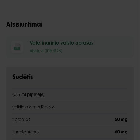
Atsisiuntimai
Veterinarinio vaisto aprašas
PDF
Atsisiųsti (106.41KB)
Sudėtis
(0,5 ml pipetėje)
veikliosios medžiagos
fipronilas
50 mg
S-metoprenas
60 mg