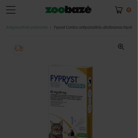
0
Antiparazitinės priemonės
Fypryst Combo antiparazitinis užlašinamas tirpalas 