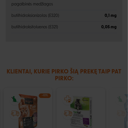
pagalbinės medžiagos
butilhidroksianizolas (E320)
0,1 mg
butilhidroksitoluenas (E321)
0,05 mg
KLIENTAI, KURIE PIRKO ŠIĄ PREKĘ TAIP PAT
PIRKO:
−10%