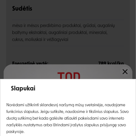
Sudėtis
mėsa ir mėsos perdirbimo produktai, grūdai, augalinių
baltymų ekstraktai, augaliniai produktai, mineralai,
cukrus, moliuskai ir vėžiagyviai
Energetinė vertė:
789 kcal/kg
Įvertinimas:
Slapukai
Analitinės sudedamosios dalys
Prisijungti
Norėdami užtikrinti sklandesnį naršymą mūsų svetainėje, naudojame
žali baltymai
10,5%
funkcinius slapukus. Jeigu sutiksite, naudosime ir tikslinius slapukus. Savo
Registruotis
žali riebalai
2,5%
duotą sutikimą bet kada galėsite atšaukti pakeisdami savo interneto
naršyklės nustatymus arba ištrindami įrašytus slapukus prisijungę savo
žali pelenai
1,1%
paskyroje.