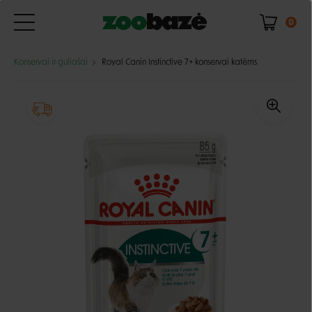
0
Konservai ir guliašai
Royal Canin Instinctive 7+ konservai katėms