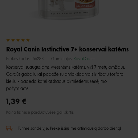
Royal Canin Instinctive 7+ konservai katėms
Prekės kodas:
16628K
Gamintojas:
Royal Canin
Konservai suaugusioms vyresnėms
katėms, virš 7 metų amžiaus.
Gardūs gabaliukai padaže su antioksidantais ir ribotu fosforo
kiekiu - padeda katei atsiradus pirmiesiems senėjimo
požymiams.
1,39 €
Kaina fizinėse parduotuvėse gali skirtis.
Turime sandėlyje. Prekę išsiųsime artimiausią darbo dieną!