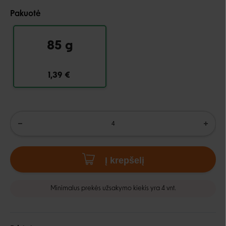
Pakuotė
85 g
1,39 €
Į krepšelį
Minimalus prekės užsakymo kiekis yra 4 vnt.