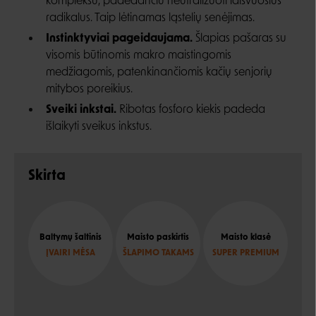
kompleksu, padedančiu neutralizuoti laisvuosius
radikalus. Taip lėtinamas ląstelių senėjimas.
Instinktyviai pageidaujama.
Šlapias pašaras su
visomis būtinomis makro maistingomis
medžiagomis, patenkinančiomis kačių senjorių
mitybos poreikius.
Sveiki inkstai.
Ribotas fosforo kiekis padeda
išlaikyti sveikus inkstus.
Skirta
Baltymų šaltinis
Maisto paskirtis
Maisto klasė
ĮVAIRI MĖSA
ŠLAPIMO TAKAMS
SUPER PREMIUM