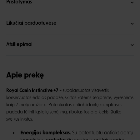
Pristatymas
Likučiai parduotuvėse
Atsiliepimai
Apie prekę
Royal Canin Instinctive +7
–
subalansuotas visavertis
konservuotas ėdalas padaže,
skirtas katėms senjorėms, vyresnėms
kaip 7 metų amžiaus. Patentuotas antioksidantų kompleksas
padeda lėtinti ląstelių senėjimą, ribotas fosforo kiekis išlaiko
sveikus inkstus.
Energijos kompleksas.
Su patentuotu antioksidantų