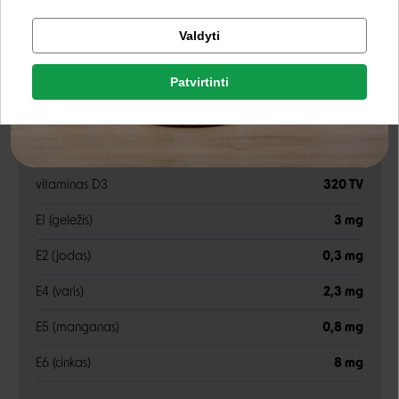
žalia ląsteliena
1,4%
Tikrinti užsakymą
Valdyti
Facebook
drėgnis
80,5%
Patvirtinti
Rašyti atsiliepimą
fosforas
0,15%
Google
Rašyti atsiliepimą
Priedai
Negalite prisijungti prie paskyros?
vitaminas D3
320 TV
E1 (geležis)
3 mg
E2 (jodas)
0,3 mg
E4 (varis)
2,3 mg
E5 (manganas)
0,8 mg
E6 (cinkas)
8 mg