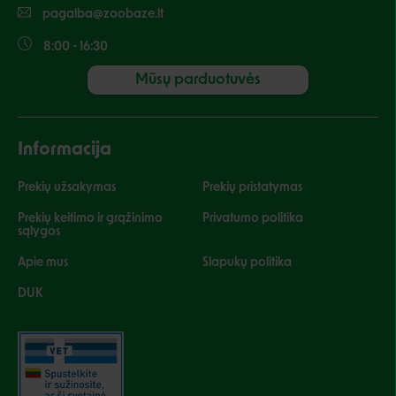
pagalba@zoobaze.lt
8:00 - 16:30
Mūsų parduotuvės
Informacija
Prekių užsakymas
Prekių pristatymas
Prekių keitimo ir grąžinimo
Privatumo politika
sąlygos
Apie mus
Slapukų politika
DUK