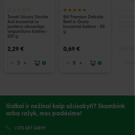
Trovet Urinary Struvite
Brit Premium Delicate
Mac's k
Asd konservai su
Beef in Gravy
pašaras 
jautiena akmenlige
konservai katėms - 85
krevetėm
sergančioms katėms -
g
100 g
100 g
2,29 €
0,69 €
1,69 €
Laiki
Išalkai ir nežinai kaip užsisakyti? Skambink
arba rašyk, mes padėsime!
+370 687 34899