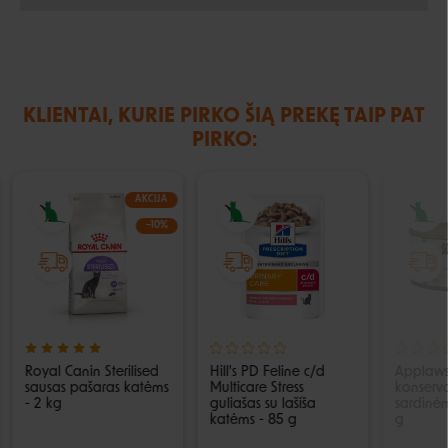
KLIENTAI, KURIE PIRKO ŠIĄ PREKĘ TAIP PAT
PIRKO:
AKCIJA
−10%
Royal Canin Sterilised
Hill's PD Feline c/d
Applaws
sausas pašaras katėms
Multicare Stress
konserva
- 2 kg
guliašas su lašiša
sardinėm
katėms - 85 g
g