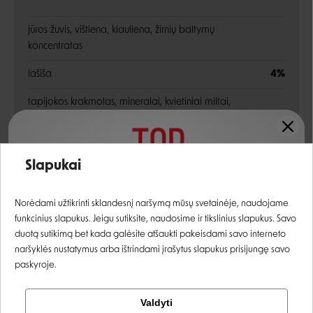
jūros žuvis, vištiena, kiauliena, žirnių baltymų
koncentratas
lašiša
4%
tapijokos krakmolas, mineralai, kvietiniai miltai,
celiuliozė, džiovintas pilnas kiaušinis, baltymų milteliai,
kukurūzų krakmolas, dekstrozė, žuvų aliejus, saulėgrąžų
aliejus, DL-metioninas, vitaminai, taurinas,
Įvertinimas:
Slapukai
mikroelementai ir beta-karotinas
Prisijungti
dažas - natūrali karamelė
Norėdami užtikrinti sklandesnį naršymą mūsų svetainėje, naudojame
funkcinius slapukus. Jeigu sutiksite, naudosime ir tikslinius slapukus. Savo
Registruotis
duotą sutikimą bet kada galėsite atšaukti pakeisdami savo interneto
Energetinė vertė:
98 kcal/100g
naršyklės nustatymus arba ištrindami įrašytus slapukus prisijungę savo
paskyroje.
Tikrinti užsakymą
Valdyti
Analitinės sudedamosios dalys
Facebook