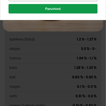
Patvirtinti
Rašyti atsiliepimą
angliavandeniai (NFE)
22.6 % - 23.92 %
Google
žali baltymai
38.1 % - 40.32 %
Rašyti atsiliepimą
žali riebalai
25.5 % - 26.98 %
Negalite prisijungti prie paskyros?
ląsteliena (žalioji)
1.2 % - 1.27 %
drėgnis
5.5 % - 0 -
fosforas
1.04 % - 1.1 %
kalcis
1.28 % - 1.35 %
kalis
0.83 % - 0.85 %
magnis
0.1 % - 0.11 %
natris
0.51 % - 0.5 %
omega-3 riebalų rūgštys
0.76 % - 0.83 %