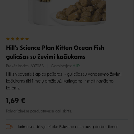
Hill's Science Plan Kitten Ocean Fish
guliašas su žuvimi kačiukams
Prekės kodas:
607083
Gamintojas:
Hill's
Hill's visavertis šlapias pašaras - guliašas su vandenyno žuvimi
kačiukams (iki 1 metų amžiaus), katingoms ir maitinančioms
katėms.
1,69 €
Kaina fizinėse parduotuvėse gali skirtis.
Turime sandėlyje. Prekę išsiųsime artimiausią darbo dieną!