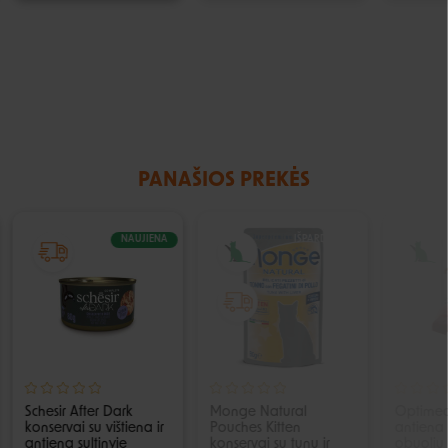
PANAŠIOS PREKĖS
NAUJIENA
IŠPARDUOTA
Schesir After Dark
Monge Natural
Optimea
konservai su vištiena ir
Pouches Kitten
antiena 
antiena sultinyje
konservai su tunu ir
obuolių