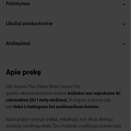
Pristatymas
Likučiai parduotuvėse
Atsiliepimai
Apie prekę
Hills Science Plan Feline Kitten Ocean Fish
guliašu rekomenduojama maitinti
kačiukus nuo nujunkymo iki
subrendimo (iki 1 metų amžiaus).
Šis šlapias pašaras taip
pat
tinka ir katingoms bei maitinančioms katėms.
Kad kačiukai vystytųsi sveikai, reikalingas tam tikras skirtingų
maistinių medžiagų kiekis. Šios maistinės medžiagos privalo būti