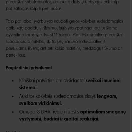
preciziškai subalansuotos, nes per didelis jų kiekis gali būti taip
pat žalingas kaip ir per mažas.
Taip pat labai svarbu yra naudoti geros kokybės sudedamąsias
dalis, kad padėtų virškinimui, kuris yra ypatingai jautrus šiame
gyvenimo tarpsnyje. Hill'sTM Science PlanTM aprūpina preciziškai
subalansuota mityba, skirta jūsų kačiuko individualiems
poreikiams, išvengiant bet kokio maistinių medžiagų trūkumo ar
pertekliaus.
Pagrindiniai privalumai
Kliniškai patvirtinti antioksidantai
sveikai imuninei
sistemai.
Aukštos kokybės sudedamosios dalys
lengvam,
sveikam virškinimui.
Omega-3 DHA riebioji rūgštis
optimaliam smegenų
vystymuisi, budriai ir greitai reakcijai.