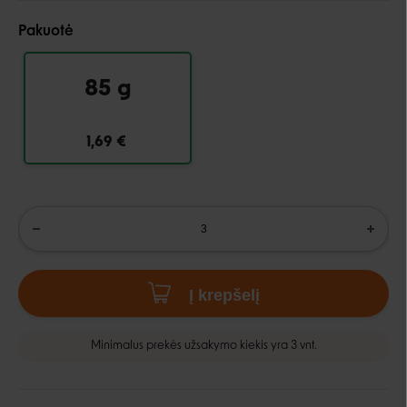
Pakuotė
85 g
1,69 €
Į krepšelį
Minimalus prekės užsakymo kiekis yra 3 vnt.