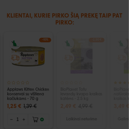
KLIENTAI, KURIE PIRKO ŠIĄ PREKĘ TAIP PAT
PIRKO:
−10%
-2,50 €
IŠPARDUOTA
Applaws Kitten Chicken
BioPlanet Tofu
BioPlane
konservai su vištiena
levandų kvapo kraikas
natūral
kačiukams - 70 g
katėms - 2.5 kg
kraikas 
1,25 €
1,39 €
2,49 €
4,99 €
3,49 
Laikinai neturime
Galimi