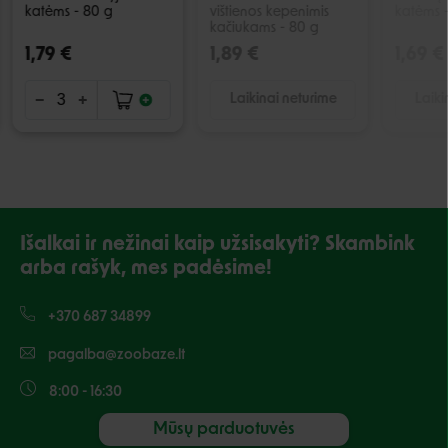
katėms - 80 g
vištienos kepenimis
katėms 
kačiukams - 80 g
1,79 €
1,89 €
1,69 €
Laikinai neturime
Laiki
Išalkai ir nežinai kaip užsisakyti? Skambink
arba rašyk, mes padėsime!
+370 687 34899
pagalba@zoobaze.lt
8:00 - 16:30
Mūsų parduotuvės