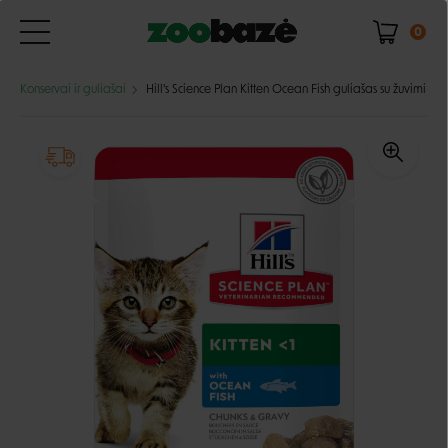
0
Konservai ir guliašai
Hill's Science Plan Kitten Ocean Fish guliašas su žuvimi ka