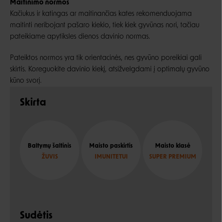
Maitinimo normos
Kačiukus ir katingas ar maitinančias kates rekomenduojama
maitinti neribojant pašaro kiekio, tiek kiek gyvūnas nori, tačiau
pateikiame apytiksles dienos davinio normas.
Pateiktos normos yra tik orientacinės, nes gyvūno poreikiai gali
skirtis. Koreguokite davinio kiekį, atsižvelgdami į optimalų gyvūno
kūno svorį.
Skirta
Baltymų šaltinis
Maisto paskirtis
Maisto klasė
ŽUVIS
IMUNITETUI
SUPER PREMIUM
Sudėtis