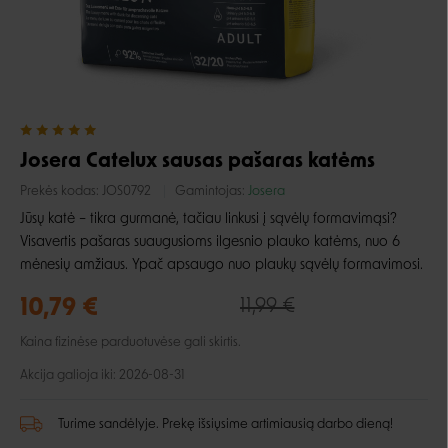
Josera Catelux sausas pašaras katėms
Prekės kodas:
JOS0792
Gamintojas:
Josera
Jūsų katė – tikra gurmanė, tačiau linkusi į sąvėlų formavimąsi?
Visavertis pašaras suaugusioms ilgesnio plauko katėms, nuo 6
mėnesių amžiaus. Ypač apsaugo nuo plaukų sąvėlų formavimosi.
10,79 €
11,99 €
Kaina fizinėse parduotuvėse gali skirtis.
Akcija galioja iki: 2026-08-31
Turime sandėlyje. Prekę išsiųsime artimiausią darbo dieną!