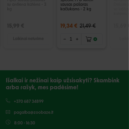
Piper sausas pašaras
Specific FPD Kitten
Amanov
su antiena katėms - 3
sausas pašaras
Deluxe 
kg
kačiukams - 2 kg
su lašiš
katėms -
15,99 €
19,34 €
21,49 €
15,69 
Laikinai neturime
Laiki
Išalkai ir nežinai kaip užsisakyti? Skambink
arba rašyk, mes padėsime!
+370 687 34899
pagalba@zoobaze.lt
8:00 - 16:30