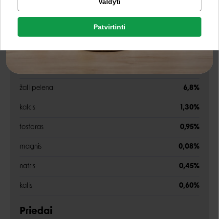
Valdyti
Analitinės sudedamosios dalys
Facebook
Patvirtinti
žali baltymai
32,0%
Rašyti atsiliepimą
Google
žali riebalai
20,0%
Rašyti atsiliepimą
žalia ląsteliena
5,3%
Negalite prisijungti prie paskyros?
žali pelenai
6,8%
kalcis
1,30%
fosforas
0,95%
magnis
0,08%
natris
0,45%
kalis
0,60%
Priedai