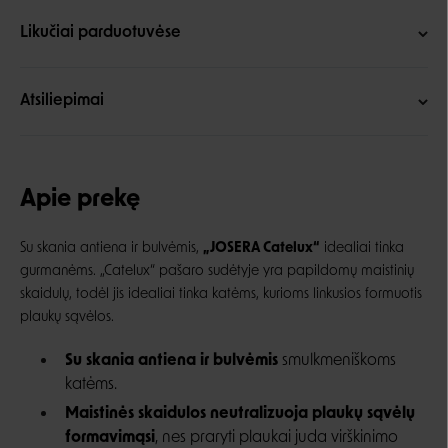
Likučiai parduotuvėse
Atsiliepimai
Apie prekę
Su skania antiena ir bulvėmis,
„JOSERA Catelux“
idealiai tinka
gurmanėms. „Catelux“ pašaro sudėtyje yra papildomų maistinių
skaidulų, todėl jis idealiai tinka katėms, kurioms linkusios formuotis
plaukų sąvėlos.
Su skania antiena ir bulvėmis
smulkmeniškoms
katėms.
Maistinės skaidulos neutralizuoja plaukų sąvėlų
formavimąsi
, nes praryti plaukai juda virškinimo