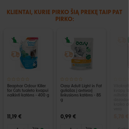
KLIENTAI, KURIE PIRKO ŠIĄ PREKĘ TAIP PAT
PIRKO:
Beaphar Odour Killer
Oasy Adult Light in Fat
Vitakraf
for Cats tualeto kvapui
guliašas į antsvorį
kvapų š
naikinti katėms - 400 g
linkusioms katėms - 85
milteliai 
g
dezodor
kraiko d
vera
11,19 €
0,99 €
5,78 €