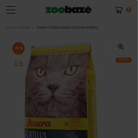
0
Sausas maistas
Josera Catelux sausas pašaras katėms
-10 %
AKCIJA