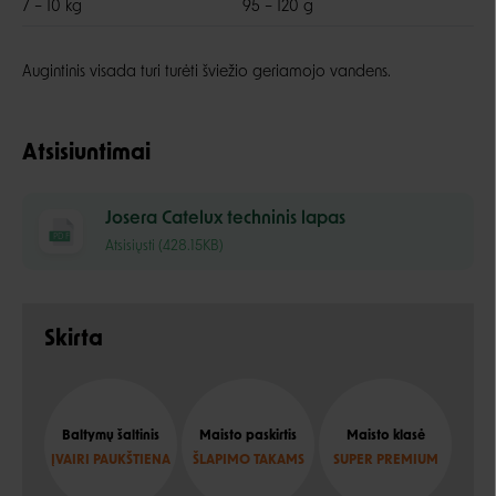
7 – 10 kg
95 – 120 g
Augintinis visada turi turėti šviežio geriamojo vandens.
Atsisiuntimai
Josera Catelux techninis lapas
PDF
Atsisiųsti (428.15KB)
Skirta
Baltymų šaltinis
Maisto paskirtis
Maisto klasė
ĮVAIRI PAUKŠTIENA
ŠLAPIMO TAKAMS
SUPER PREMIUM