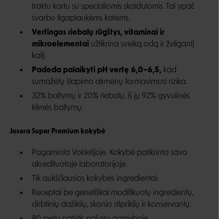
traktu kartu su specialiomis skaidulomis. Tai ypač
svarbu ilgaplaukėms katėms.
Vertingos riebalų rūgštys, vitaminai ir
mikroelementai
užtikrina sveiką odą ir žvilgantį
kailį.
Padeda palaikyti pH vertę 6,0–6,5,
kad
sumažėtų šlapimo akmenų formavimosi rizika.
32% baltymų ir 20% riebalų, iš jų 92% gyvulinės
kilmės baltymų.
Josera Super Premium kokybė
Pagaminta Vokietijoje. Kokybė patikrinta savo
akredituotoje laboratorijoje.
Tik aukščiausios kokybės ingredientai.
Receptai be genetiškai modifikuotų ingredientų,
dirbtinių dažiklių, skonio stipriklių ir konservantų.