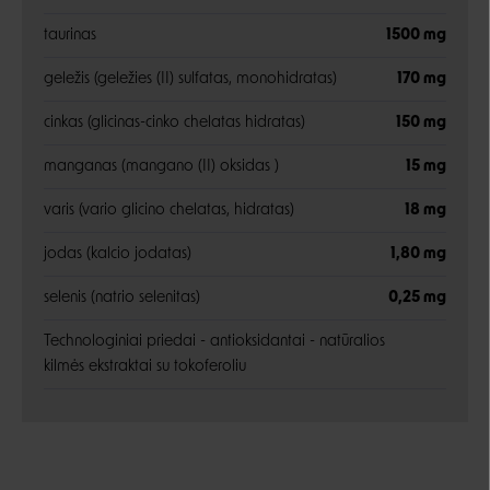
taurinas
1500 mg
geležis (geležies (II) sulfatas, monohidratas)
170 mg
cinkas (glicinas-cinko chelatas hidratas)
150 mg
manganas (mangano (II) oksidas )
15 mg
varis (vario glicino chelatas, hidratas)
18 mg
jodas (kalcio jodatas)
1,80 mg
selenis (natrio selenitas)
0,25 mg
Technologiniai priedai - antioksidantai - natūralios
kilmės ekstraktai su tokoferoliu