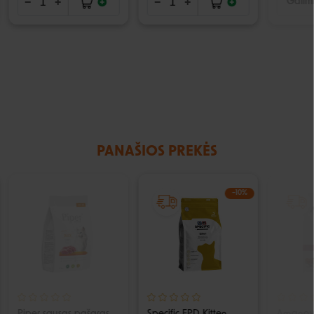
Galimi
PANAŠIOS PREKĖS
IŠPARDUOTA
−10%