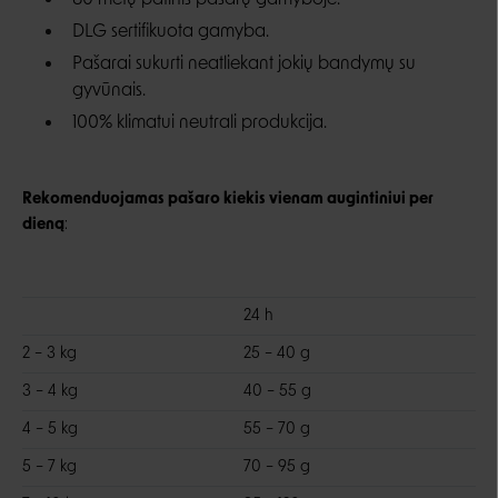
80 metų patirtis pašarų gamyboje.
DLG sertifikuota gamyba.
Pašarai sukurti neatliekant jokių bandymų su
gyvūnais.
100% klimatui neutrali produkcija.
Rekomenduojamas pašaro kiekis vienam augintiniui per
dieną
:
24 h
2 – 3 kg
25 – 40 g
3 – 4 kg
40 – 55 g
4 – 5 kg
55 – 70 g
5 – 7 kg
70 – 95 g