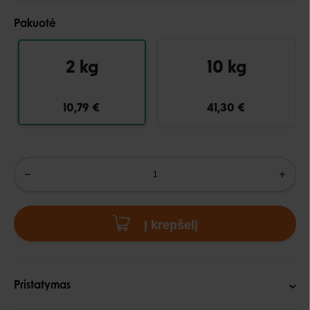
Pakuotė
2 kg
10 kg
10,79 €
41,30 €
Į krepšelį
Pristatymas