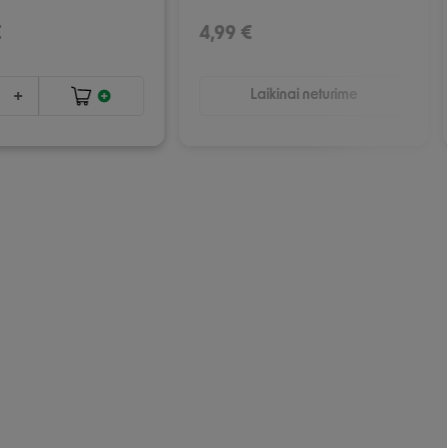
€
4,99 €
Laikinai neturime