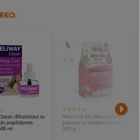
IRKO:
IŠPARDUOTA
lassic difuzoriaus su
Mac's Cat Dry Mono sausas
ais papildymas
pašaras su arkliena katėms -
 48 ml
300 g