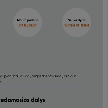
Maisto paskirtis
Veislės dydis
VIRŠSVORIUI
VISOMS VEISLĖMS
 produktai, grūdai, augaliniai produktai, aliejai ir
us
udedamosios dalys