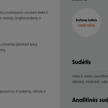
tų suvartojamo vandens kiekis ir
s riebalų, angliavandenių ir
Baltymų šaltinis
ĮVAIRI MĖSA
 mineralų (įskaitant kalcį)
atą.
Sudėtis
mėsa ir mėsos perdirbimo
riebalai, mineralai, cukr
 gaunamos iš baltymų, riebalų ir
Analitinės s