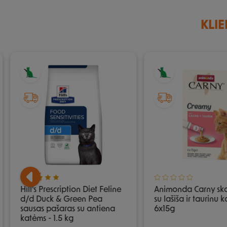
KLIE
Hill's Prescription Diet Feline
Animonda Carny ska
d/d Duck & Green Pea
su lašiša ir taurinu 
sausas pašaras su antiena
6x15g
katėms - 1.5 kg