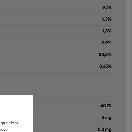
9,7%
3,3%
1,8%
0,9%
80,8%
0,25%
40 TV
3 mg
u sutiksite,
0,3 mg
 savo