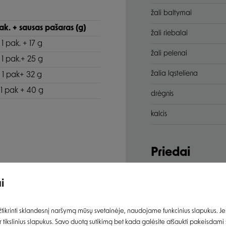
žali baltymai
k. + sausas pašaras (g)
žali riebalai
1 pak. + 17 g
žali pelenai
1 pak.+ 25 g
žalia ląsteliena
1 pak+ 32 g
1 pak + 40 g
drėgnis
kalcis
Įvertinimas:
Priedai
vitaminas D3
i
geležis (3b103)
Prisijungti
ikrinti sklandesnį naršymą mūsų svetainėje, naudojame funkcinius slapukus. Jeig
jodas (3b202)
 tikslinius slapukus. Savo duotą sutikimą bet kada galėsite atšaukti pakeisdami