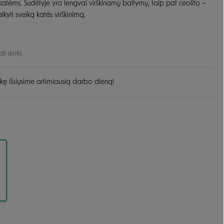
katėms. Sudėtyje yra lengvai virškinamų baltymų, taip pat ceolito –
kyti sveiką katės virškinimą.
Guoliai ir patiesimai
Dubenėliai ir maitinimas
Narvai
Dubenėliai
Durų landos
Automatinės girdyklos ir šėryklos
 skirtis.
Maisto talpyklos
kę išsiųsime artimiausią darbo dieną!