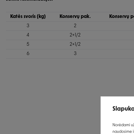
Katės svoris (kg)
Konservų pak.
Konservų pa
3
2
4
2+1/2
5
2+1/2
6
3
Slapuka
Norėdami užt
naudosime ir