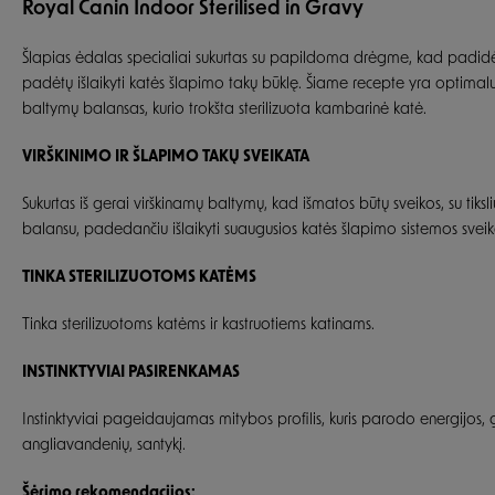
Royal Canin Indoor Sterilised in Gravy
Šlapias ėdalas specialiai sukurtas su papildoma drėgme, kad padidė
padėtų išlaikyti katės šlapimo takų būklę. Šiame recepte yra optimalu
baltymų balansas, kurio trokšta sterilizuota kambarinė katė.
VIRŠKINIMO IR ŠLAPIMO TAKŲ SVEIKATA
Sukurtas iš gerai virškinamų baltymų, kad išmatos būtų sveikos, su tiksliu
balansu, padedančiu išlaikyti suaugusios katės šlapimo sistemos sveik
TINKA STERILIZUOTOMS KATĖMS
Tinka sterilizuotoms katėms ir kastruotiems katinams.
INSTINKTYVIAI PASIRENKAMAS
Instinktyviai pageidaujamas mitybos profilis, kuris parodo energijos,
angliavandenių, santykį.
Šėrimo rekomendacijos: