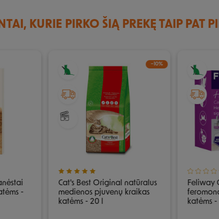
NTAI, KURIE PIRKO ŠIĄ PREKĘ TAIP PAT P
−10%
nėstai
Cat's Best Original natūralus
Feliway C
katėms -
medienos pjuvenų kraikas
feromon
katėms - 20 l
katėms -