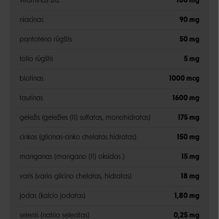
vitaminas B12
100 mg
niacinas
90 mg
pantoteno rūgštis
50 mg
folio rūgštis
5 mg
biotinas
1000 mcg
taurinas
1600 mg
geležis (geležies (II) sulfatas, monohidratas)
175 mg
cinkas (glicinas-cinko chelatas hidratas)
150 mg
manganas (mangano (II) oksidas )
15 mg
varis (vario glicino chelatas, hidratas)
18 mg
jodas (kalcio jodatas)
1,80 mg
selenis (natrio selenitas)
0,25 mg