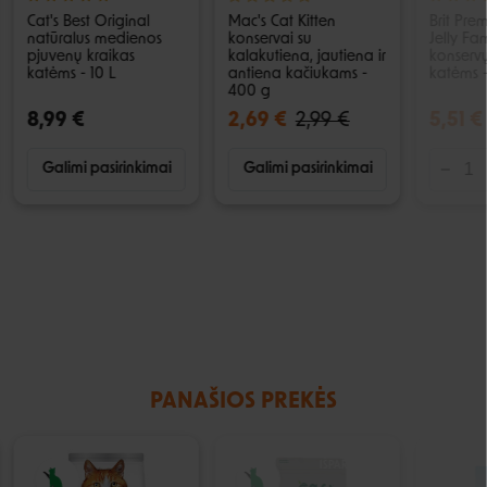
Cat's Best Original
Mac's Cat Kitten
Brit Prem
natūralus medienos
konservai su
Jelly Fa
pjuvenų kraikas
kalakutiena, jautiena ir
konservų
katėms - 10 L
antiena kačiukams -
katėms -
400 g
8,99 €
2,69 €
2,99 €
5,51 €
Galimi pasirinkimai
Galimi pasirinkimai
PANAŠIOS PREKĖS
IŠPARDUOTA