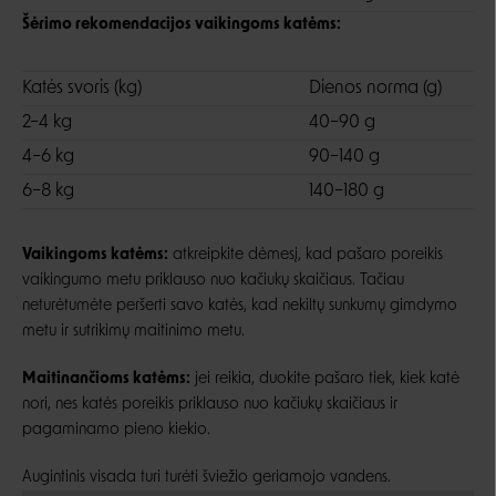
Šėrimo rekomendacijos vaikingoms katėms:
Katės svoris (kg)
Dienos norma (g)
2–4 kg
40–90 g
4–6 kg
90–140 g
6–8 kg
140–180 g
Vaikingoms katėms:
atkreipkite dėmesį, kad pašaro poreikis
vaikingumo metu priklauso nuo kačiukų skaičiaus. Tačiau
neturėtumėte peršerti savo katės, kad nekiltų sunkumų gimdymo
metu ir sutrikimų maitinimo metu.
Maitinančioms katėms:
jei reikia, duokite pašaro tiek, kiek katė
nori, nes katės poreikis priklauso nuo kačiukų skaičiaus ir
pagaminamo pieno kiekio.
Augintinis visada turi turėti šviežio geriamojo vandens.