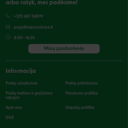
arba rašyk, mes padėsime!
+370 687 34899
pagalba@zoobaze.lt
8:00 - 16:30
Mūsų parduotuvės
Informacija
Prekių užsakymas
Prekių pristatymas
Prekių keitimo ir grąžinimo
Privatumo politika
sąlygos
Apie mus
Slapukų politika
DUK