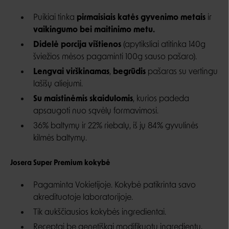
Puikiai tinka
pirmaisiais katės gyvenimo metais
ir
vaikingumo bei maitinimo metu.
Didelė porcija vištienos
(apytiksliai atitinka 140g
šviežios mėsos pagaminti 100g sauso pašaro).
Lengvai virškinamas
,
begrūdis
pašaras su vertingu
lašišų aliejumi.
Su maistinėmis skaidulomis
, kurios padeda
apsaugoti nuo sąvėlų formavimosi.
36
% baltym
ų ir 22
%
riebalų, iš jų 84
% gyvulin
ės
kilmės baltymų.
Josera Super Premium kokybė
Pagaminta Vokietijoje. Kokybė patikrinta savo
akredituotoje laboratorijoje.
Tik aukščiausios kokybės ingredientai.
Receptai be genetiškai modifikuotų ingredientų,