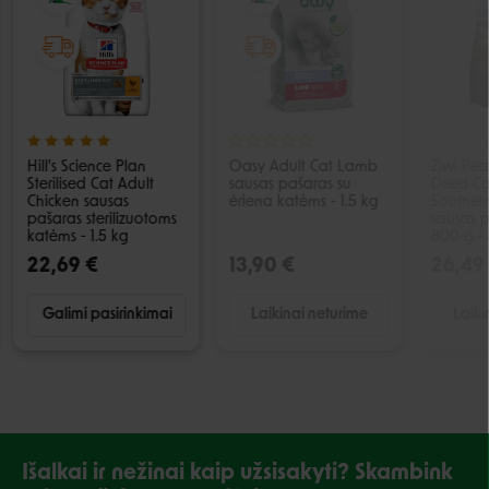
Hill's Science Plan
Oasy Adult Cat Lamb
Ziwi Pe
Sterilised Cat Adult
sausas pašaras su
Dried Ca
Chicken sausas
ėriena katėms - 1.5 kg
Souther
pašaras sterilizuotoms
sausas 
katėms - 1.5 kg
800 g -
22,69 €
13,90 €
26,49
Galimi pasirinkimai
Laikinai neturime
Laiki
Išalkai ir nežinai kaip užsisakyti? Skambink