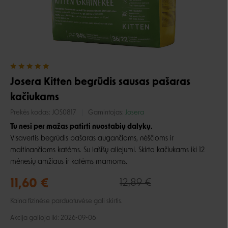
Josera Kitten begrūdis sausas pašaras
kačiukams
Prekės kodas:
JOS0817
Gamintojas:
Josera
Tu nesi per mažas patirti nuostabių dalykų.
Visavertis begrūdis pašaras augančioms, nėščioms ir
maitinančioms katėms. Su lašišų aliejumi.
Skirta kačiukams iki 12
mėnesių amžiaus ir katėms mamoms.
11,60 €
12,89 €
Kaina fizinėse parduotuvėse gali skirtis.
Akcija galioja iki: 2026-09-06