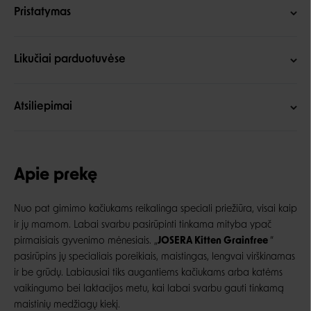
Pristatymas
Likučiai parduotuvėse
Atsiliepimai
Apie prekę
Nuo pat gimimo ka
čiukams reikalinga speciali prie
žiūra, visai kaip
ir jų mamom. Labai svarbu pasirūpinti tinkama mityba ypač
pirmaisiais gyvenimo mėnesiais. „
JOSERA Kitten Grainfree
“
pasirūpins jų specialiais poreikiais, maistingas, lengvai virškinamas
ir be grūdų. Labiausiai tiks augantiems kačiukams arba katėms
vaikingumo bei laktacijos metu, kai labai svarbu gauti tinkamą
maistinių medžiagų kiekį.