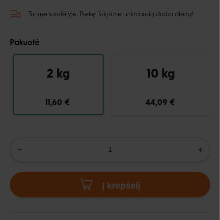
Turime sandėlyje. Prekę išsiųsime artimiausią darbo dieną!
Pakuotė
2 kg
10 kg
11,60 €
44,09 €
Į krepšelį