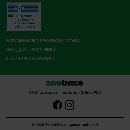
Valstybinės maisto ir veterinarijos tarnyba
Siesikų g. 19 LT-07170 Vilnius
8 800 40 403 www.vmvt.lt
UAB "Zoobazė" | Įm. kodas: 305217982
© 2026 Visos teisės saugomos zoobaze.lt