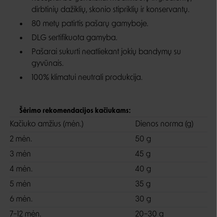
dirbtinių dažiklių, skonio stipriklių ir konservantų.
80 metų patirtis pašarų gamyboje.
DLG sertifikuota gamyba.
Pašarai sukurti neatliekant jokių bandymų su
gyvūnais.
100% klimatui neutrali produkcija.
Šėrimo rekomendacijos kačiukams:
Kačiuko amžius (mėn.)
Dienos norma (g)
2 mėn.
50 g
3 mėn
45 g
4 mėn.
40 g
5 mėn
35 g
6 mėn.
30 g
7–12 mėn.
20–30 g