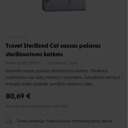
Trovet Sterilized Cat sausas pašaras
sterilizuotoms katėms
Prekės kodas:
55927.1
Gamintojas:
Trovet
Visavertis sausas pašaras sterilizuotoms katėms. Pritaikytas
ir kačiukams nuo šešių mėnesių ir vyresniems. Sumažintas riebalų ir
energijos kiekis padeda sumažinti nutukimo riziką.
80,69 €
Kaina fizinėse parduotuvėse gali skirtis.
Turime sandėlyje. Prekę išsiųsime artimiausią darbo dieną!