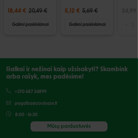
18,44 €
20,49 €
5,12 €
5,69 €
34,99
Galimi pasirinkimai
Galimi pasirinkimai
Išalkai ir nežinai kaip užsisakyti? Skambink
arba rašyk, mes padėsime!
+370 687 34899
pagalba@zoobaze.lt
8:00 - 16:30
Mūsų parduotuvės