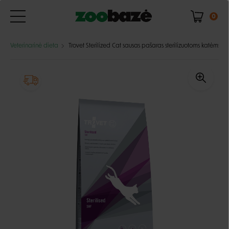
0
Veterinarinė dieta
Trovet Sterilized Cat sausas pašaras sterilizuotoms katėms