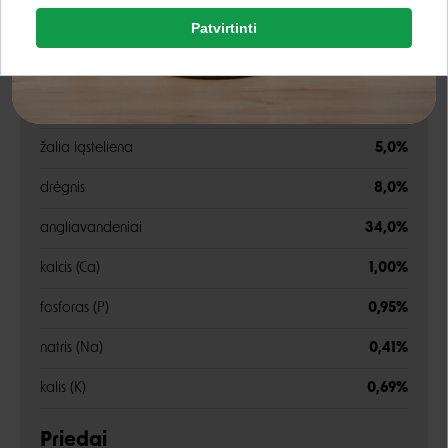
Patvirtinti
žali baltymai
35,0%
Rašyti atsiliepimą
Google
žali riebalai
11,0%
Rašyti atsiliepimą
neorganinė medžiaga
7,0%
Negalite prisijungti prie paskyros?
žalia ląsteliena
5,0%
drėgnis
8,0%
angliavandeniai
34,0%
kalcis (Ca)
1,00%
fosforas (P)
0,95%
natris (Na)
0,41%
kalis (K)
0,69%
Priedai