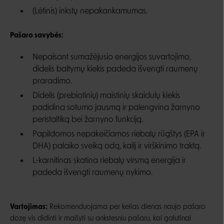
(Lėtinis) inkstų nepakankamumas.
Pašaro savybės:
Nepaisant sumažėjusio energijos suvartojimo,
didelis baltymų kiekis padeda išvengti raumenų
praradimo.
Didelis (prebiotinių) maistinių skaidulų kiekis
padidina sotumo jausmą ir palengvina žarnyno
peristaltiką bei žarnyno funkciją.
Papildomos nepakeičiamos riebalų rūgštys (EPA ir
DHA) palaiko sveiką odą, kailį ir virškinimo traktą.
L-karnitinas skatina riebalų virsmą energija ir
padeda išvengti raumenų nykimo.
Vartojimas:
Rekomenduojama per kelias dienas naujo pašaro
dozę vis didinti ir maišyti su ankstesniu pašaru, kol galutinai