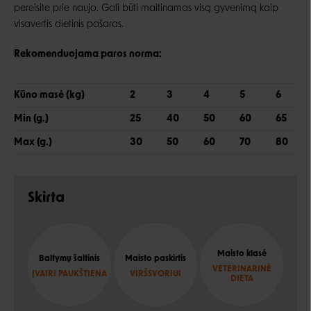
pereisite prie naujo. Gali būti maitinamas visą gyvenimą kaip
visavertis dietinis pašaras.
Rekomenduojama paros norma:
Kūno masė (kg)
2
3
4
5
6
Min (g.)
25
40
50
60
65
Max (g.)
30
50
60
70
80
Skirta
Maisto klasė
Baltymų šaltinis
Maisto paskirtis
VETERINARINĖ
ĮVAIRI PAUKŠTIENA
VIRŠSVORIUI
DIETA