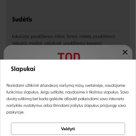
Sudėtis
kukurūzai, paukštienos miltai, žirniai, mielės, paukštienos
riebalai, miežiai, celiuliozė, paukštienos kepenys
(hidrolizatas), vitaminai ir mineralai, Antarkties kriliai,
kiaušinis, žuvų taukai, burokėlių minkštimas, mielių
Įvertinimas:
ekstrakto hidrolizatas (manano-oligosacharidų šaltinis,
Slapukai
MOS), psilio pluoštas, natrio chloridas, frukto-
oligosacharidai (FOS)
Prisijungti
Norėdami užtikrinti sklandesnį naršymą mūsų svetainėje, naudojame
funkcinius slapukus. Jeigu sutiksite, naudosime ir tikslinius slapukus. Savo
Registruotis
duotą sutikimą bet kada galėsite atšaukti pakeisdami savo interneto
Energetinė vertė:
3352 kcal/kg
naršyklės nustatymus arba ištrindami įrašytus slapukus prisijungę savo
paskyroje.
Tikrinti užsakymą
Analitinės sudedamosios dalys
Valdyti
Facebook