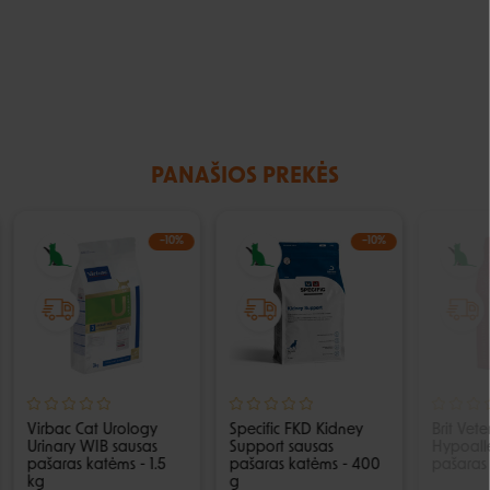
PANAŠIOS PREKĖS
−10%
−10%
Virbac Cat Urology
Specific FKD Kidney
Brit Vete
Urinary WIB sausas
Support sausas
Hypoall
pašaras katėms - 1.5
pašaras katėms - 400
pašaras
kg
g