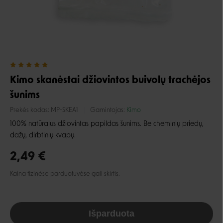
Kimo skanėstai džiovintos buivolų trachėjos
šunims
Prekės kodas:
MP-SKEA1
Gamintojas:
Kimo
100% natūralus džiovintas papildas šunims. Be cheminių priedų,
dažų, dirbtinių kvapų.
2,49 €
Kaina fizinėse parduotuvėse gali skirtis.
Išparduota