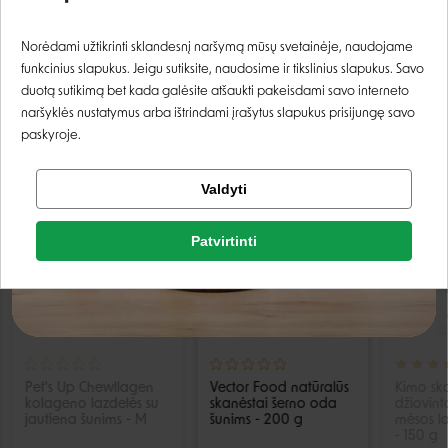
Prisijungti
Norėdami užtikrinti sklandesnį naršymą mūsų svetainėje, naudojame
funkcinius slapukus. Jeigu sutiksite, naudosime ir tikslinius slapukus. Savo
Registruotis
duotą sutikimą bet kada galėsite atšaukti pakeisdami savo interneto
naršyklės nustatymus arba ištrindami įrašytus slapukus prisijungę savo
paskyroje.
PANAŠIOS PREKĖS
Tikrinti užsakymą
Valdyti
Facebook
IŠPARDUOTA
Patvirtinti
Rašyti atsiliepimą
Google
Rašyti atsiliepimą
Negalite prisijungti prie paskyros?
Pet's Up Chewllagen
Vector Food natūralūs
Kimo sk
kolageno lazdelės su
skanėstai šerno oda
džiovint
jautiena šunims - M
šunims - 200 g
mėsos la
- 150 g