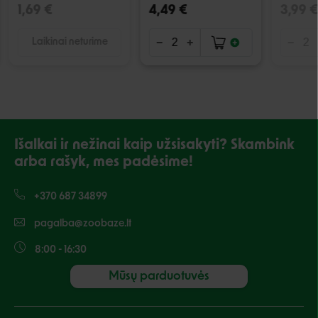
1,69 €
4,49 €
3,99 €
Laikinai neturime
Išalkai ir nežinai kaip užsisakyti? Skambink
arba rašyk, mes padėsime!
+370 687 34899
pagalba@zoobaze.lt
8:00 - 16:30
Mūsų parduotuvės