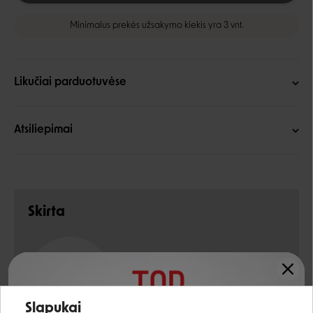
Minimalus prekės užsakymo kiekis yra 3 vnt.
Likučiai parduotuvėse
Atsiliepimai
Skirta
Baltymų šaltinis
JAUTIENA
Įvertinimas:
Slapukai