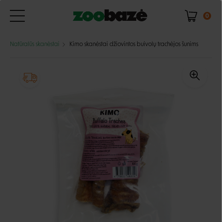
0
Natūralūs skanėstai
Kimo skanėstai džiovintos buivolų trachėjos šunims