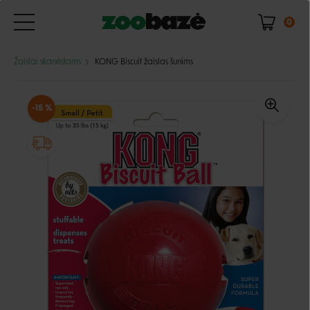
0
Žaislai skanėstams
KONG Biscuit žaislas šunims
-15 %