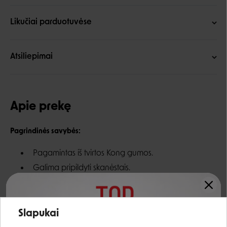
Likučiai parduotuvėse
Atsiliepimai
Apie prekę
Pagrindinės savybės:
Pagamintas iš tvirtos Kong gumos.
Galima pripildyti skanėstais.
Puikiai tiks žaidžiant „atnešk“ tipo žaidimus.
Įvertinimas:
Yra dviejų dydžių S ir L.
Slapukai