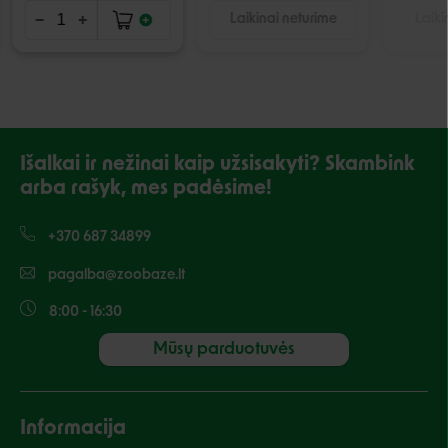
Laikinai neturime
Laiki
Išalkai ir nežinai kaip užsisakyti? Skambink
arba rašyk, mes padėsime!
+370 687 34899
pagalba@zoobaze.lt
8:00 - 16:30
Mūsų parduotuvės
Informacija