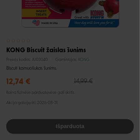
KONG Biscuit žaislas šunims
Prekės kodas:
JU03040
Gamintojas:
KONG
Biscuit kamuoliukas šunims.
12,74 €
14,99 €
Kaina fizinėse parduotuvėse gali skirtis.
Akcija galioja iki: 2026-08-31
Išparduota