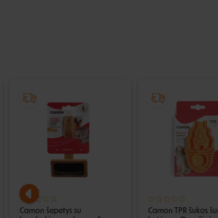
Camon šepetys su
Camon TPR šukos šun