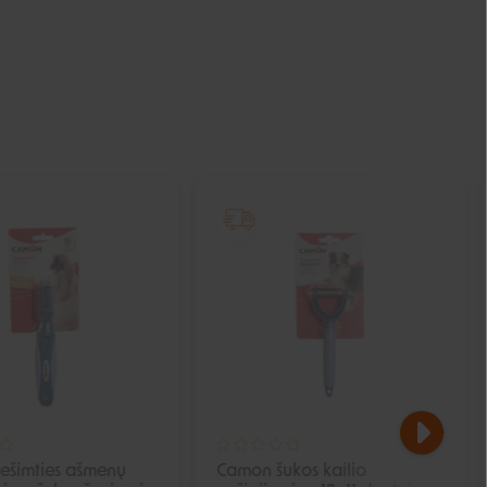
IŠPARDUOTA
IŠPARDUOTA
ešimties ašmenų
Camon šukos kailio