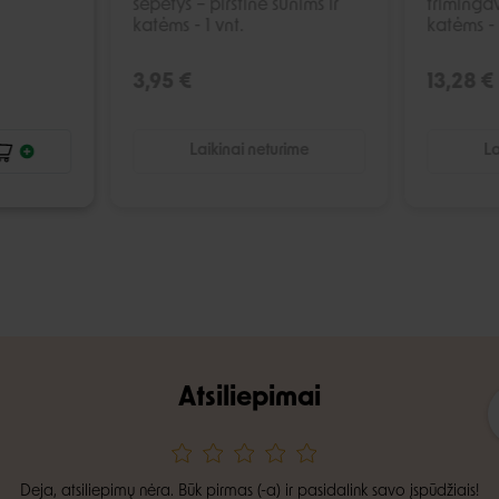
šepetys – pirštinė šunims ir
triminga
katėms - 1 vnt.
katėms - 
3,95 €
13,28 €
Laikinai neturime
La
Atsiliepimai
Deja, atsiliepimų nėra. Būk pirmas (-a) ir pasidalink savo įspūdžiais!