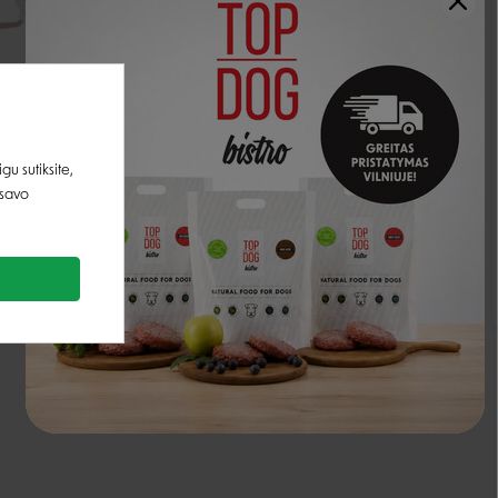
e pasta nuo plaukų
KONG Wild Tails žaislas
ų su taurinu katėms
katėms - 1 vnt.
u sutiksite,
 savo
5,54 €
ikinai neturime