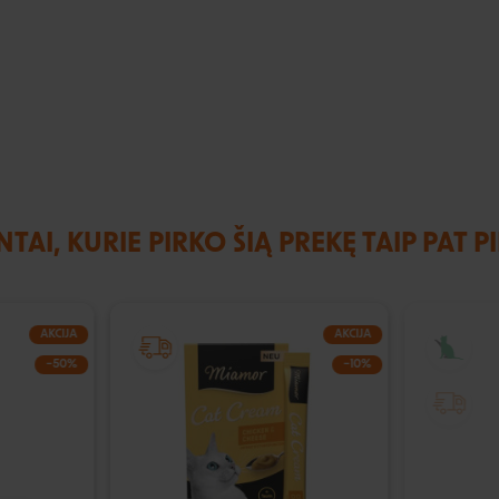
NTAI, KURIE PIRKO ŠIĄ PREKĘ TAIP PAT P
AKCIJA
AKCIJA
−50%
−10%