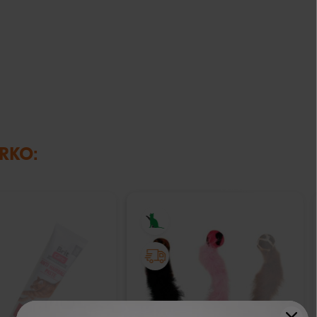
IRKO:
IŠPARDUOTA