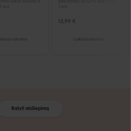
vimo šukos šunims ir
pešiojimui su 12+11 dantukų -
1 vnt.
1 vnt.
13,99 €
ikinai neturime
Laikinai neturime
Rašyti atsiliepimą