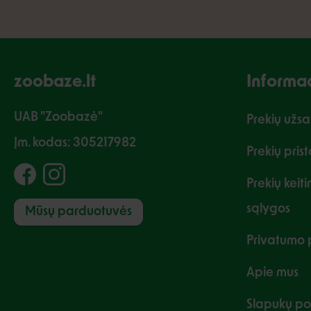
zoobaze.lt
Informac
UAB "Zoobazė"
Prekių užs
Įm. kodas: 305217982
Prekių pris
Prekių keit
sąlygos
Mūsų parduotuvės
Privatumo p
Apie mus
Slapukų pol