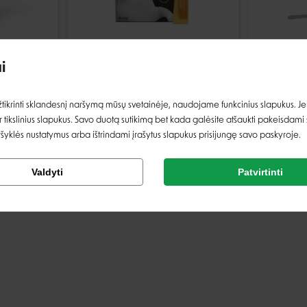
Įvertinimas:
th
Miamor Cat Cream skanėstas
Brit Car
i
us šunims
su vištiena ir sūriu katėms - 6
gumuliuk
x 15 g
- 100 ml
Prisijungti
ikrinti sklandesnį naršymą mūsų svetainėje, naudojame funkcinius slapukus. Jeig
 tikslinius slapukus. Savo duotą sutikimą bet kada galėsite atšaukti pakeisdami
2,69 €
2,99 €
5,49 €
Registruotis
ršyklės nustatymus arba ištrindami įrašytus slapukus prisijungę savo paskyroje.
Tikrinti užsakymą
imai
La
Valdyti
Patvirtinti
Rašyti atsiliepimą
Facebook
Google
Rašyti atsiliepimą
Negalite prisijungti prie paskyros?