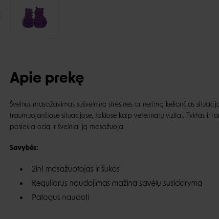
Apie prekę
Švelnus masažavimas sušvelnina stresines ar nerimą keliančias situacij
traumuojančiose situacijose, tokiose kaip veterinarų vizitai. Tvirtas ir
pasiekia odą ir švelniai ją masažuoja.
Savybės:
2in1 masažuotojas ir šukos
Reguliarus naudojimas mažina sąvėlų susidarymą
Patogus naudoti