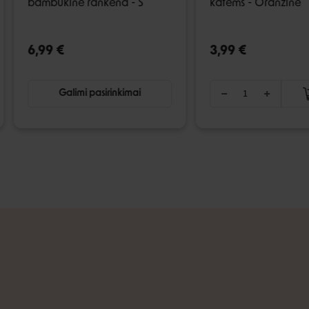
bambukine rankena - S
katėms - Oranžinė
6,99 €
3,99 €
Galimi pasirinkimai