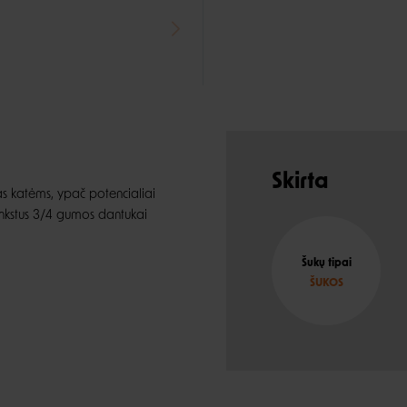
Skirta
as katėms, ypač potencialiai
 lankstus 3/4 gumos dantukai
Šukų tipai
ŠUKOS