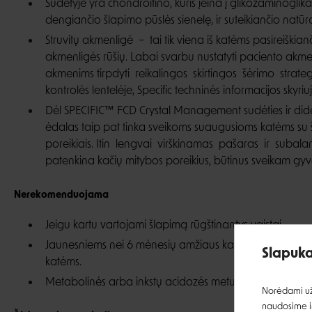
Sudėtyje yra chondroitino, kuris įeina į glikozaminoglika
dengiančio šlapimo pūslės sienelę, ir suteikiančio natū
Struvitų akmenligė – tai tik viena iš katėms pasireiškia
akmenligės rūšių. Labai svarbu nustatyti paciento akmenų
akmenims tirpdyti reikalingos skirtingos šėrimo strateg
kontrolės lentelėje, Specific techninės informacijos skyriuj
Dėl SPECIFIC™ FCD Crystal Management sudėties ir dide
ėdalas taip pat tinka sveikoms suaugusioms katėms su ši
poreikiais. Itin lengvai virškinamas pašaras ir sub
patenkina kačių mitybos poreikius, būtinus sveikam gy
Nerekomenduojama
Jeigu kartu vartojami šlapimą rūgštinantys vaistai.
Jaunesniems nei 6 mėnesių amžiaus kačiukams, vaiki
Slapuka
katėms.
Metabolinės arba inkstų acidozės metu.
Norėdami užt
naudosime ir