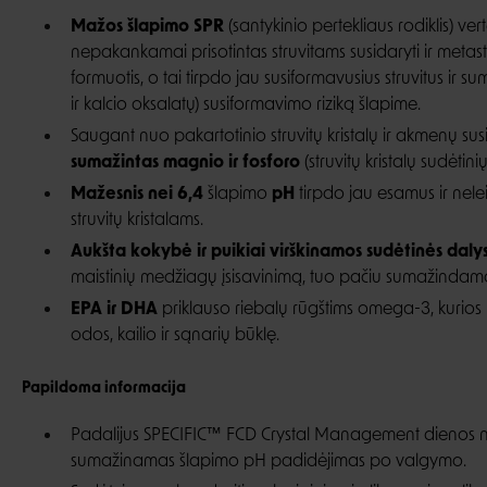
Mažos šlapimo SPR
(santykinio pertekliaus rodiklis) ver
nepakankamai prisotintas struvitams susidaryti ir metas
formuotis, o tai tirpdo jau susiformavusius struvitus ir su
ir kalcio oksalatų) susiformavimo riziką šlapime.
Saugant nuo pakartotinio struvitų kristalų ir akmenų s
sumažintas magnio ir fosforo
(struvitų kristalų sudėtinių
Mažesnis nei 6,4
šlapimo
pH
tirpdo jau esamus ir nele
struvitų kristalams.
Aukšta kokybė ir puikiai virškinamos sudėtinės daly
maistinių medžiagų įsisavinimą, tuo pačiu sumažindamo
EPA ir DHA
priklauso riebalų rūgštims omega-3, kurios
odos, kailio ir sąnarių būklę.
Papildoma informacija
Padalijus SPECIFIC™ FCD Crystal Management dienos no
sumažinamas šlapimo pH padidėjimas po valgymo.