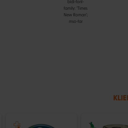
bidi-font-
family: 'Times
New Roman';
mso-far
KLIE