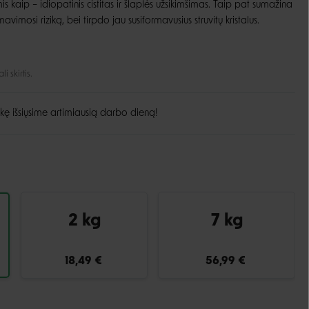
s kaip – idiopatinis cistitas ir šlaplės užsikimšimas. Taip pat sumažina
rmavimosi riziką, bei tirpdo jau susiformavusius struvitų kristalus.
Guoliai ir patiesimai
Dubenėliai ir maitinimas
Narvai
Dubenėliai
Durų landos
Automatinės girdyklos ir šėryklos
 skirtis.
Maisto talpyklos
kę išsiųsime artimiausią darbo dieną!
2 kg
7 kg
18,49 €
56,99 €