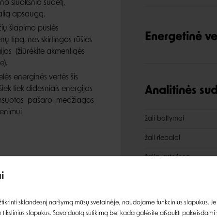
no sluoksnio sudėtį,
ralią apsaugą.
nčių šlapimo pūslės
Energetinė ve
 tipą, nes skirtingos rūšies
ijos (žiūrėkite akmenligės
e).
lės energinės vertės šis
ek tiek didesniais energijos
Analitinės s
alansuotos pašaro medžiagos
venimui
žali baltymai
žali riebalai
Įvertinimas:
žalia ląsteliena
ngoms arba žindančioms
i
angliavandeniai
Prisijungti
drėgnis
ikrinti sklandesnį naršymą mūsų svetainėje, naudojame funkcinius slapukus. Jeig
 tikslinius slapukus. Savo duotą sutikimą bet kada galėsite atšaukti pakeisdami
kalcis