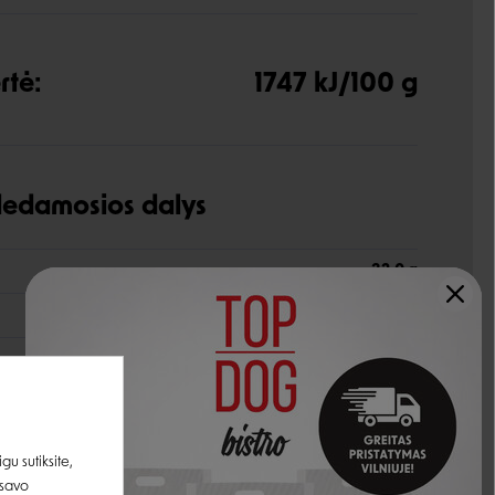
rtė:
1747 kJ/100 g
udedamosios dalys
32,0 g
20,0 g
1,4 g
33,0 g
7,3 %
u sutiksite,
 savo
0,70 g