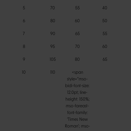
5
70
55
40
6
80
60
50
7
90
65
55
8
95
70
60
9
105
80
65
10
110
<span
style="mso-
bidi-font-size:
12.0pt; line-
height: 150%;
mso-fareast-
font-family:
'Times New
Roman'; mso-