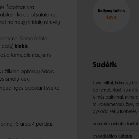
tės. Šlapimas yra
Baltymų šaltinis
tabilus - kalcio oksalatams
ŽUVIS
mažina naujų kristalų (struvitų
usidarymo, šiame ėdale
 dalių)
kiekis
.
idžia formuotis naujiems
Sudėtis
s
užtikrina optimalų ėdalo
s išmatų kiekį.
žuvų miltai, kukurūzų bal
 naudingos palaikant sveiką
baltymai, kiaušinių milte
kilmės baltymai, minerala
mikroelementus), žuvų ta
gysločio sėklų luobelės, 
rmą į 3 arba 4 porcijas,
natūralūs antioksidantai 
chondroitino sulfatas