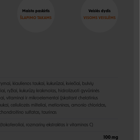
Maisto paskirtis
Veislės dydis
ŠLAPIMO TAKAMS
VISOMS VEISLĖMS
tymai, kiaulienos taukai, kukurūzai, kviečiai, bulvių
liai, ryžiai, kukurūzų krakmolas, hidrolizuoti gyvūninės
i, vitaminai ir mikroelementai (įskaitant chelatinius
ukai, celiuliozės milteliai, metioninas, amonio chloridas,
chondroitino sulfatas, taurinas
(tokoferoliai, rozmarinų ekstraktas ir vitaminas C)
100 mg