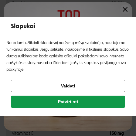
žali riebalai
20,0%
žali pelenai
8,47%
Įvertinimas:
Slapukai
žalia ląsteliena
2,8%
Prisijungti
kalcis
1,0%
Norėdami užtikrinti sklandesnį naršymą mūsų svetainėje, naudojame
funkcinius slapukus. Jeigu sutiksite, naudosime ir tikslinius slapukus. Savo
fosforas
0,8%
Registruotis
duotą sutikimą bet kada galėsite atšaukti pakeisdami savo interneto
naršyklės nustatymus arba ištrindami įrašytus slapukus prisijungę savo
natris
0,4%
paskyroje.
magnis
0,09%
Tikrinti užsakymą
Valdyti
Facebook
Priedai
Patvirtinti
Rašyti atsiliepimą
vitaminas A
15 000 TV
Google
Rašyti atsiliepimą
vitaminas D3
1500 TV
vitaminas E
150 mg