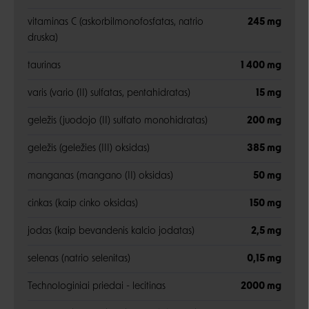
Negalite prisijungti prie paskyros?
vitaminas C (askorbilmonofosfatas, natrio
245 mg
druska)
taurinas
1 400 mg
varis (vario (II) sulfatas, pentahidratas)
15 mg
geležis (juodojo (II) sulfato monohidratas)
200 mg
geležis (geležies (III) oksidas)
385 mg
manganas (mangano (II) oksidas)
50 mg
cinkas (kaip cinko oksidas)
150 mg
jodas (kaip bevandenis kalcio jodatas)
2,5 mg
selenas (natrio selenitas)
0,15 mg
Technologiniai priedai - lecitinas
2000 mg