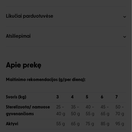
Likučiai parduotuvėse
Atsiliepimai
Apie prekę
Maitinimo rekomendacijos (g/per dieną):
Svoris (kg)
3
4
5
6
7
Sterelizuota/ namuose
25 –
35 –
40 –
45 –
50 –
gyvenančioms
40 g
50 g
55 g
65 g
70 g
Aktyvi
55 g
65 g
75 g
85 g
95 g