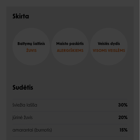
Skirta
Baltymų šaltinis
Maisto paskirtis
Veislės dydis
ŽUVIS
ALERGIŠKIEMS
VISOMS VEISLĖMS
Sudėtis
šviežia lašiša
30%
jūrinė žuvis
20%
amarantai (burnotis)
15%