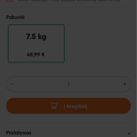
Pakuotė
7.5 kg
65,99 €
Į krepšelį
Pristatymas