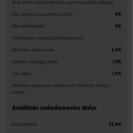
žirnių miltai, bulvių krakmolas, naminių paukščių riebalai
jūros dugno zooplanktonas (krilis)
5%
džiovinti kiaušiniai
5%
hidrolizuotos naminių paukščių kepenys
džiovintos alaus mielės
2,5%
spaustos vynuogių sėklos
1,5%
chia sėklos
1,3%
džiovintos ceratonijos ankštys, kalio chloridas, cikorijos
inulinas
Analitinės sudedamosios dalys
žali baltymai
32,0%