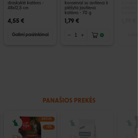
draskyklė katėms -
konservai su antiena ir
konservai
48x12,5 cm
plėšyta jautiena
plėšyta 
katėms - 70 g
katėms 
4,55 €
1,79 €
1,79 €
Galimi pasirinkimai
Laiki
PANAŠIOS PREKĖS
AKCIJA
IŠPARDUOTA
−5%