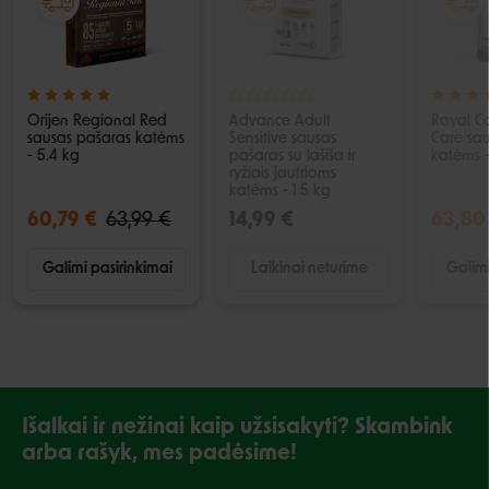
Orijen Regional Red
Advance Adult
Royal C
sausas pašaras katėms
Sensitive sausas
Care sa
- 5.4 kg
pašaras su lašiša ir
katėms -
ryžiais jautrioms
katėms - 1.5 kg
60,79 €
63,99 €
14,99 €
63,80
Galimi pasirinkimai
Laikinai neturime
Galimi
Išalkai ir nežinai kaip užsisakyti? Skambink
arba rašyk, mes padėsime!