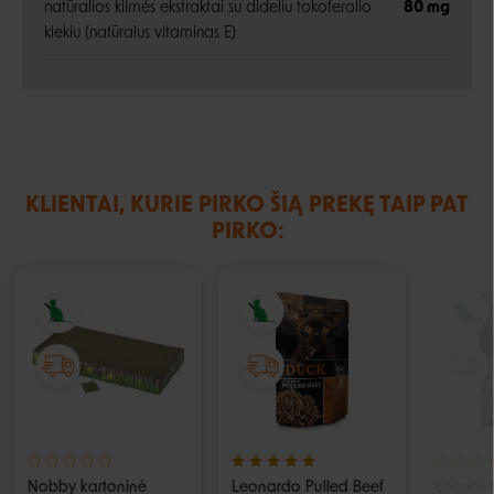
natūralios kilmės ekstraktai su dideliu tokoferolio
80 mg
kiekiu (natūralus vitaminas E)
KLIENTAI, KURIE PIRKO ŠIĄ PREKĘ TAIP PAT
PIRKO:
Nobby kartoninė
Leonardo Pulled Beef
Leonard