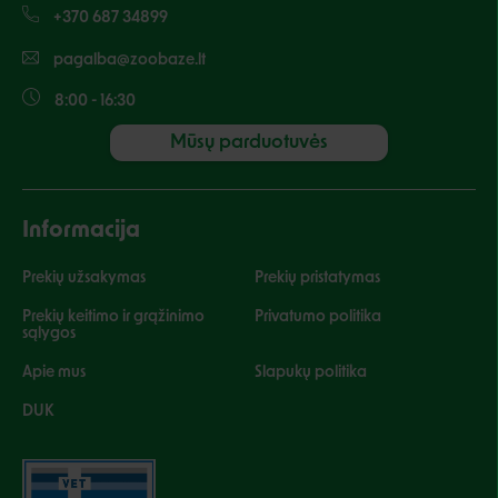
+370 687 34899
pagalba@zoobaze.lt
8:00 - 16:30
Mūsų parduotuvės
Informacija
Prekių užsakymas
Prekių pristatymas
Prekių keitimo ir grąžinimo
Privatumo politika
sąlygos
Apie mus
Slapukų politika
DUK