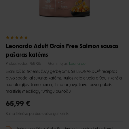
Leonardo Adult Grain Free Salmon sausas
pašaras katėms
Prekės kodas:
758725
Gamintojas:
Leonardo
Skani lašiša tikriems žuvų gerbėjams. Šis LEONARDO® receptas
buvo specialiai sukurtas katėms, kurios netoleruoja grūdų ir kenčia
nuo alergijos. Jame nėra glitimo ar javų. Javai buvo pakeisti
maistinių medžiagų turtingu burnočiu.
65,99 €
Kaina fizinėse parduotuvėse gali skirtis.
Turime sandėlyje. Prekę išsiųsime artimiausią darbo dieną!