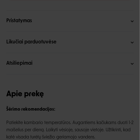
Pristatymas
Likučiai parduotuvėse
Atsiliepimai
Apie prekę
Šėrimo rekomendacijos:
Patiekite kambario temperatūros. Augantiems kačiukams duoti 1-2
maišelius per dieną. Laikyti vėsioje, sausoje vietoje. Užtikrinti, kad
katė visada turėtų šviežio geriamojo vandens.