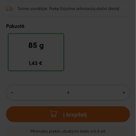
Turime sandėlyje. Prekę išsiųsime artimiausią darbo dieną!
Pakuotė
85 g
1,43 €
Į krepšelį
Minimalus prekės užsakymo kiekis yra 4 vnt.