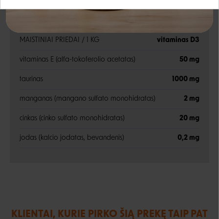
Google
Priedai
Rašyti atsiliepimą
MAISTINIAI PRIEDAI / 1 KG
vitaminas D3
Negalite prisijungti prie paskyros?
vitaminas E (alfa-tokoferolio acetatas)
50 mg
taurinas
1000 mg
manganas (mangano sulfato monohidratas)
2 mg
cinkas (cinko sulfato monohidratas)
20 mg
jodas (kalcio jodatas, bevandenis)
0,2 mg
KLIENTAI, KURIE PIRKO ŠIĄ PREKĘ TAIP PAT