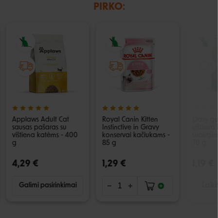
PIRKO:
Applaws Adult Cat
Royal Canin Kitten
Oasy gul
sausas pašaras su
Instinctive in Gravy
vištiena 
vištiena katėms - 400
konservai kačiukams -
suaugus
g
85 g
70 g
4,29 €
1,29 €
1,19 €
Galimi pasirinkimai
Laiki