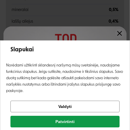
mineralai
0,5%
lašišų aliejus
0,4%
Analitinės sudedamosios dalys
Įvertinimas:
Slapukai
žali baltymai
11,5%
Prisijungti
žali riebalai
5,7%
Norėdami užtikrinti sklandesnį naršymą mūsų svetainėje, naudojame
funkcinius slapukus. Jeigu sutiksite, naudosime ir tikslinius slapukus. Savo
žali pelenai
2,2%
Registruotis
duotą sutikimą bet kada galėsite atšaukti pakeisdami savo interneto
naršyklės nustatymus arba ištrindami įrašytus slapukus prisijungę savo
žalia ląsteliena
0,3%
paskyroje.
drėgnis
80%
Tikrinti užsakymą
Valdyti
Facebook
kalcis
0,4%
Patvirtinti
fosforas
0,3%
Rašyti atsiliepimą