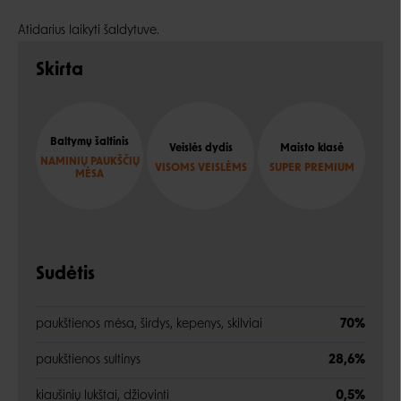
Atidarius laikyti šaldytuve.
Skirta
Baltymų šaltinis
Veislės dydis
Maisto klasė
NAMINIŲ PAUKŠČIŲ
VISOMS VEISLĖMS
SUPER PREMIUM
MĖSA
Sudėtis
paukštienos mėsa, širdys, kepenys, skilviai
70%
paukštienos sultinys
28,6%
kiaušinių lukštai, džiovinti
0,5%