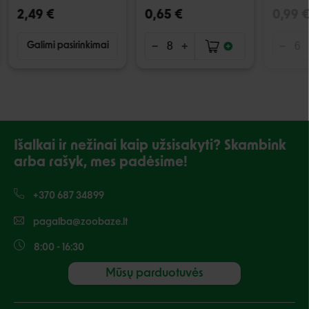
2,49 €
0,65 €
0,99 
Galimi pasirinkimai
Išalkai ir nežinai kaip užsisakyti? Skambink
arba rašyk, mes padėsime!
+370 687 34899
pagalba@zoobaze.lt
8:00 - 16:30
Mūsų parduotuvės