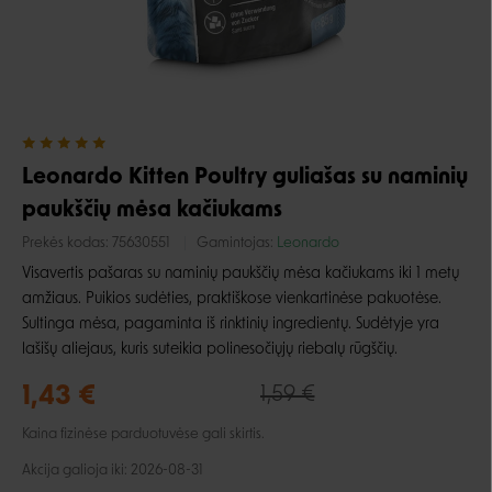
Leonardo Kitten Poultry guliašas su naminių
paukščių mėsa kačiukams
Prekės kodas:
75630551
Gamintojas:
Leonardo
Visavertis pašaras su naminių paukščių mėsa kačiukams iki 1 metų
amžiaus. Puikios sudėties, praktiškose vienkartinėse pakuotėse.
Sultinga mėsa, pagaminta iš rinktinių ingredientų. Sudėtyje yra
lašišų aliejaus, kuris suteikia polinesočiųjų riebalų rūgščių.
1,43 €
1,59 €
Kaina fizinėse parduotuvėse gali skirtis.
Akcija galioja iki: 2026-08-31