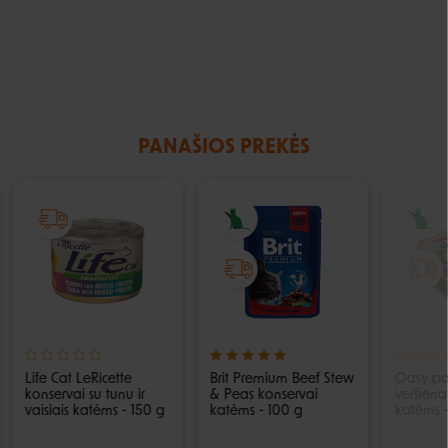
PANAŠIOS PREKĖS
Life Cat LeRicette
Brit Premium Beef Stew
Oasy pa
konservai su tunu ir
& Peas konservai
veršien
vaisiais katėms - 150 g
katėms - 100 g
katėms -