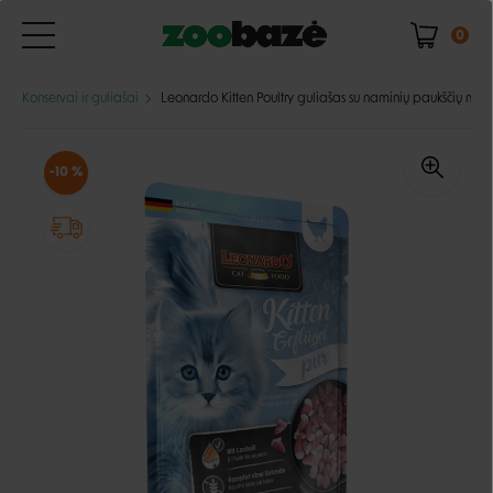
0
Konservai ir guliašai
Leonardo Kitten Poultry guliašas su naminių paukščių mė
-10 %