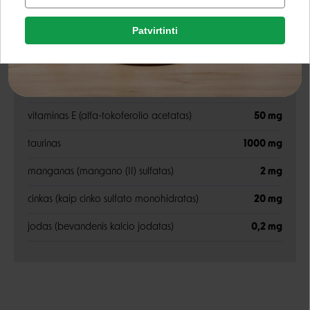
Facebook
drėgnis
80%
Patvirtinti
Rašyti atsiliepimą
Priedai
Google
Rašyti atsiliepimą
vitaminas D3
200 TV
Negalite prisijungti prie paskyros?
vitaminas E (alfa-tokoferolio acetatas)
50 mg
taurinas
1000 mg
manganas (mangano (II) sulfatas)
2 mg
cinkas (kaip cinko sulfato monohidratas)
20 mg
jodas (bevandenis kalcio jodatas)
0,2 mg