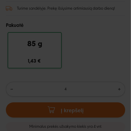
Turime sandėlyje. Prekę išsiųsime artimiausią darbo dieną!
Pakuotė
85 g
1,43 €
Į krepšelį
Minimalus prekės užsakymo kiekis yra 4 vnt.