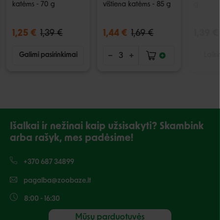
katėms - 70 g
vištiena katėms - 85 g
g
1,25 €
1,39 €
1,44 €
1,69 €
1,39 €
Galimi pasirinkimai
Laiki
Išalkai ir nežinai kaip užsisakyti? Skambink
arba rašyk, mes padėsime!
+370 687 34899
pagalba@zoobaze.lt
8:00 - 16:30
Mūsų parduotuvės