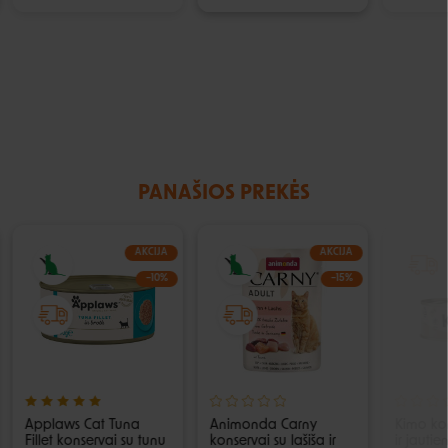
PANAŠIOS PREKĖS
AKCIJA
AKCIJA
−10%
−15%
Applaws Cat Tuna
Animonda Carny
Kimo kon
Fillet konservai su tunu
konservai su lašiša ir
ir jauti