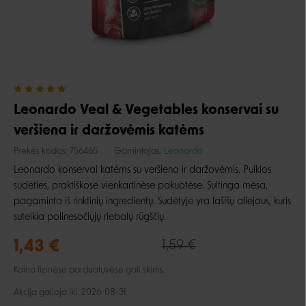
Leonardo Veal & Vegetables konservai su
veršiena ir daržovėmis katėms
Prekės kodas:
756465
Gamintojas:
Leonardo
Leonardo konservai katėms su veršiena ir daržovėmis. Puikios
sudėties, praktiškose vienkartinėse pakuotėse. Sultinga mėsa,
pagaminta iš rinktinių ingredientų. Sudėtyje yra lašišų aliejaus, kuris
suteikia polinesočiųjų riebalų rūgščių.
1,43 €
1,59 €
Kaina fizinėse parduotuvėse gali skirtis.
Akcija galioja iki: 2026-08-31