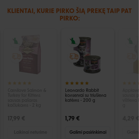
KLIENTAI, KURIE PIRKO ŠIĄ PREKĘ TAIP PAT
PIRKO:
IŠPARDUOTA
Carnilove Salmon &
Leonardo Rabbit
Applaws
Turkey for Kittens
konservai su triušiena
sausas p
sausas pašaras
katėms - 200 g
vištiena
kačiukams - 2 kg
g
17,99 €
1,79 €
4,29 
Laikinai neturime
Galimi pasirinkimai
Galimi