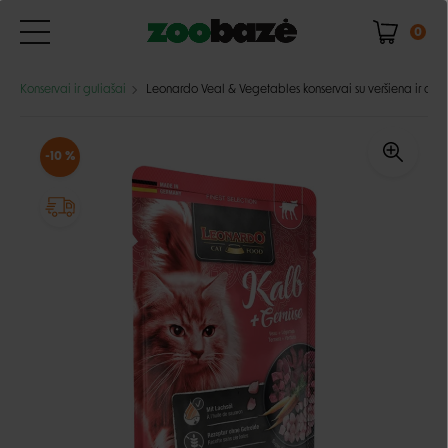
0
Konservai ir guliašai
Leonardo Veal & Vegetables konservai su veršiena ir da
-10 %