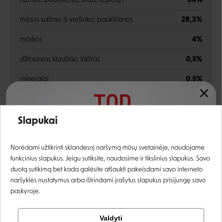
naminė paukštiena, širdis, kepenys
30%
mėsos sultinys iš veršiuko, paukštienos
28,3%
morkos
4%
džiovintas kiaušinio lūkštas
0,5%
mineralai
0,5%
lašišos aliejus
0,2%
Įvertinimas:
Slapukai
Analitinės sudedamosios dalys
Prisijungti
Norėdami užtikrinti sklandesnį naršymą mūsų svetainėje, naudojame
žali baltymai
11%
funkcinius slapukus. Jeigu sutiksite, naudosime ir tikslinius slapukus. Savo
Registruotis
duotą sutikimą bet kada galėsite atšaukti pakeisdami savo interneto
žali riebalai
4,5%
naršyklės nustatymus arba ištrindami įrašytus slapukus prisijungę savo
paskyroje.
žali pelenai
2%
žalia ląsteliena
0,3%
Tikrinti užsakymą
Valdyti