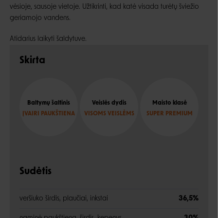
vėsioje, sausoje vietoje. Užtikrinti, kad katė visada turėtų šviežio
geriamojo vandens.
Atidarius laikyti šaldytuve.
Skirta
Baltymų šaltinis
Veislės dydis
Maisto klasė
ĮVAIRI PAUKŠTIENA
VISOMS VEISLĖMS
SUPER PREMIUM
Sudėtis
veršiuko širdis, plaučiai, inkstai
36,5%