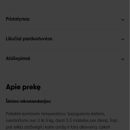
Pristatymas
Likučiai parduotuvėse
Atsiliepimai
Apie prekę
Šėrimo rekomendacijos:
Patiekite kambario temperatūros. Suaugusioms katėms,
sveriančioms nuo 3 iki 5 kg, duoti 2-3 maišelius per dieną. Taip
pat reikia atsižvelgti į katės amžių ir fizinį aktyvumą. Laikyti