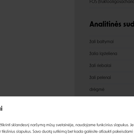
FOS (fruktooligosachari
Analitinės s
žali baltymai
žalia ląsteliena
žali riebalai
žali pelenai
Įvertinimas:
drėgmė
i
Priedai
Prisijungti
ikrinti sklandesnį naršymą mūsų svetainėje, naudojame funkcinius slapukus. Jeig
vitaminas E (DL-alfa-tok
 tikslinius slapukus. Savo duotą sutikimą bet kada galėsite atšaukti pakeisdami