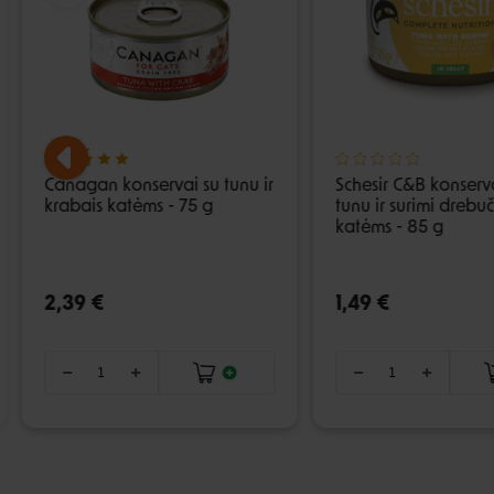
Canagan konservai su tunu ir
Schesir C&B konserv
krabais katėms - 75 g
tunu ir surimi drebu
katėms - 85 g
2,39 €
1,49 €