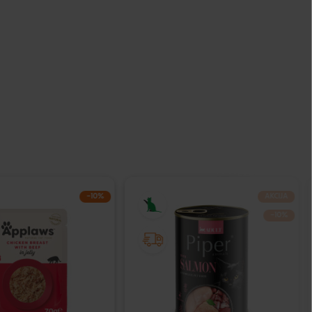
−10%
AKCIJA
−10%