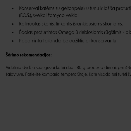
Konservai katėms su geltonpelekiu tunu ir lašiša praturt
(F.O.S.), sveikai žarnyno veiklai.
Rafinuotas skonis, tinkantis išrankiausiems skoniams.
Ėdalas praturtintas Omega 3 riebiosiomis rūgštimis - bli
Pagaminta Tailande, be dažiklių ar konservantų.
Šėrimo rekomendacijos:
Vidutinio dydžio suaugusiai katei duoti 80 g produkto dienai, per 4-5 k
šaldytuve. Patiekite kambario temperatūroje. Katė visada turi turėti š