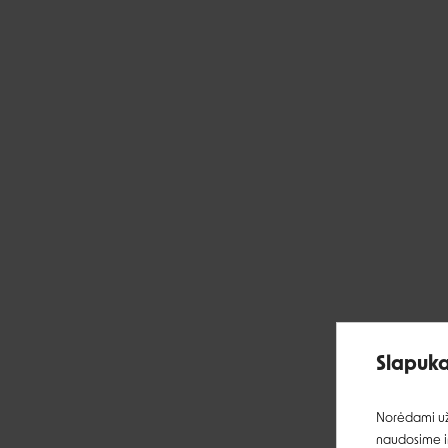
Slapuka
Norėdami užt
naudosime ir