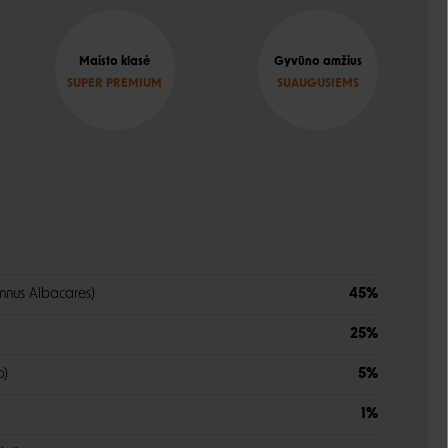
Maisto klasė
Gyvūno amžius
SUPER PREMIUM
SUAUGUSIEMS
unnus Albacares)
45%
25%
p)
5%
1%