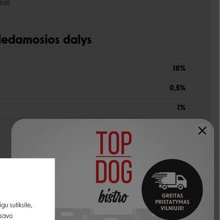
dai)
udedamosios dalys
18%
0,5%
1%
1%
79%
u sutiksite,
oferilacetatas)
50 mg
 savo