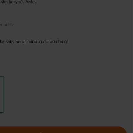
usios kokybės žuvies.
Guoliai ir patiesimai
Dubenėliai ir maitinimas
Narvai
Dubenėliai
 skirtis.
Durų landos
Automatinės girdyklos ir šėryklos
Maisto talpyklos
kę išsiųsime artimiausią darbo dieną!