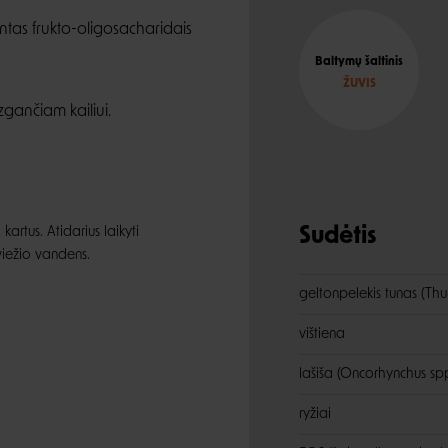
intas frukto-oligosacharidais
Baltymų šaltinis
ŽUVIS
zgančiam kailiui.
artus. Atidarius laikyti
Sudėtis
viežio vandens.
geltonpelekis tunas (Th
vištiena
lašiša (Oncorhynchus sp
ryžiai