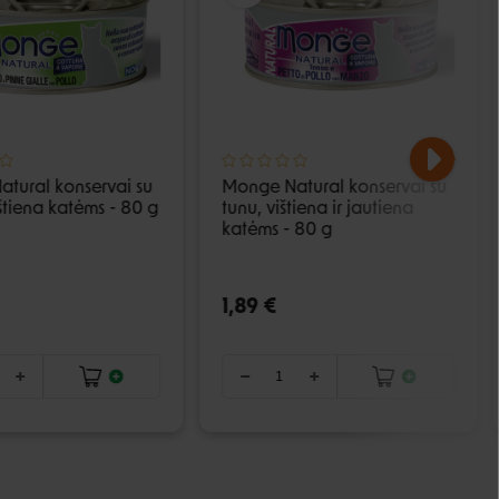
tural konservai su
Monge Natural konservai su
ištiena katėms - 80 g
tunu, vištiena ir jautiena
katėms - 80 g
1,89 €