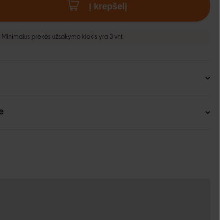
Į krepšelį
Minimalus prekės užsakymo kiekis yra 3 vnt.
e