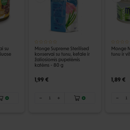
ai su
Monge Supreme Sterilised
Monge Na
čiuose
konservai su tunu, kefale ir
tunu ir v
žaliosiomis pupelėmis
katėms - 80 g
1,99 €
1,89 €