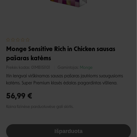
Monge Sensitive Rich in Chicken sausas
pašaras katėms
Prekės kodas:
01MB151101
Gamintojas:
Monge
Itin lengvai virškinamas sausas pašaras jautrioms suaugusioms
katėms. Super Premium klasės ėdalas pagardintas vištiena.
56,99 €
Kaina fizinėse parduotuvėse gali skirtis.
Išparduota