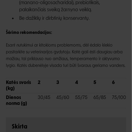
(manano-oligosacharidai), prebiotikais,
palaikančiais sveiką žarnyno veiklą.
Be dažiklių ir dirbtinių konservantų.
Šėrimo rekomendacijos:
Esant nutukimui ar kitokioms problemoms, dėl ėdalo kiekio
pasitarkite su veterinarijos gydytoju. Katė gali ėsti daugiau arba
mažiau, tai priklauso nuo amžiaus, temperamento ir aktyvumo
lygio. Katės dubenėlyje visada turi būti švaraus geriamo vandens.
Katės svoris
2
3
4
5
6
(kg)
Dienos
30/45
45/60
55/75
65/85
75/100
norma (g)
Skirta