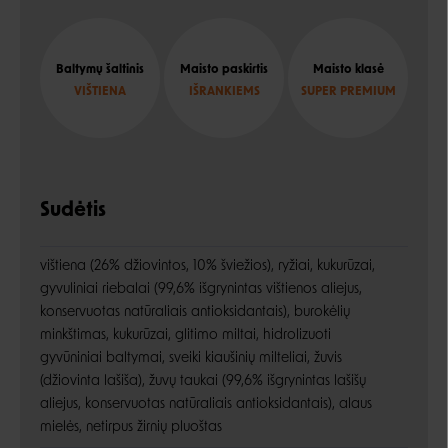
Baltymų šaltinis
Maisto paskirtis
Maisto klasė
VIŠTIENA
IŠRANKIEMS
SUPER PREMIUM
Sudėtis
vištiena (26% džiovintos, 10% šviežios), ryžiai, kukurūzai,
gyvuliniai riebalai (99,6% išgrynintas vištienos aliejus,
konservuotas natūraliais antioksidantais), burokėlių
minkštimas, kukurūzai, glitimo miltai, hidrolizuoti
gyvūniniai baltymai, sveiki kiaušinių milteliai, žuvis
(džiovinta lašiša), žuvų taukai (99,6% išgrynintas lašišų
aliejus, konservuotas natūraliais antioksidantais), alaus
mielės, netirpus žirnių pluoštas