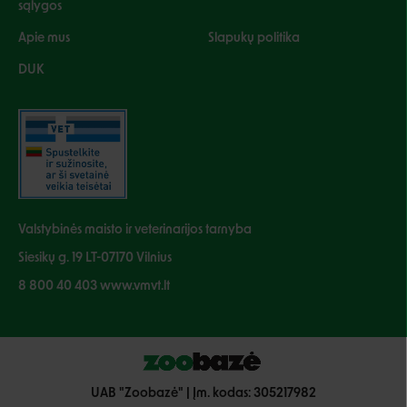
sąlygos
Apie mus
Slapukų politika
DUK
Valstybinės maisto ir veterinarijos tarnyba
Siesikų g. 19 LT-07170 Vilnius
8 800 40 403 www.vmvt.lt
UAB "Zoobazė" | Įm. kodas: 305217982