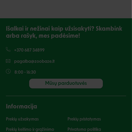
Išalkai ir nežinai kaip užsisakyti? Skambink
arba rašyk, mes padėsime!
+370 687 34899
pagalba@zoobaze.lt
8:00 - 16:30
Mūsų parduotuvės
Informacija
Prekių užsakymas
Prekių pristatymas
Prekių keitimo ir grąžinimo
Privatumo politika