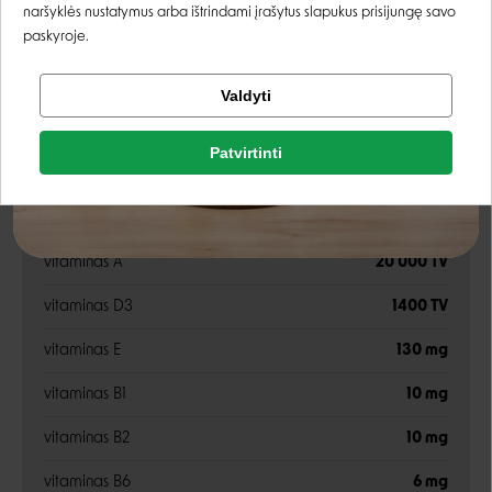
kalcis
1,00%
naršyklės nustatymus arba ištrindami įrašytus slapukus prisijungę savo
paskyroje.
fosforas
0,90%
Tikrinti užsakymą
Valdyti
Omega-6 riebalų rūgštys
4,2%
Facebook
Omega-3 riebalų rūgštys
0,6%
Patvirtinti
Rašyti atsiliepimą
Google
Priedai
Rašyti atsiliepimą
vitaminas A
20 000 TV
Negalite prisijungti prie paskyros?
vitaminas D3
1400 TV
vitaminas E
130 mg
vitaminas B1
10 mg
vitaminas B2
10 mg
vitaminas B6
6 mg