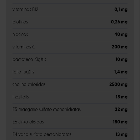
vitaminas B12
0,1 mg
biotinas
0,26 mg
niacinas
40 mg
vitaminas C
200 mg
pantoteno rūgštis
10 mg
folio rūgštis
1,4 mg
cholino chloridas
2500 mg
inozitolis
15 mg
E5 mangano sulfato monohidratas
32 mg
E6 cinko oksidas
150 mg
E4 vario sulfato pentahidratas
13 mg