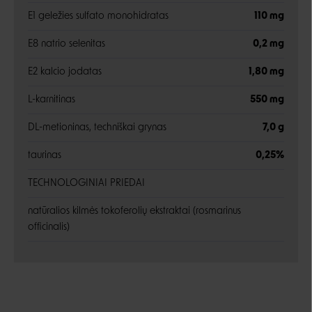
E1 geležies sulfato monohidratas
110 mg
E8 natrio selenitas
0,2 mg
E2 kalcio jodatas
1,80 mg
L-karnitinas
550 mg
DL-metioninas, techniškai grynas
7,0 g
taurinas
0,25%
TECHNOLOGINIAI PRIEDAI
natūralios kilmės tokoferolių ekstraktai (rosmarinus
officinalis)