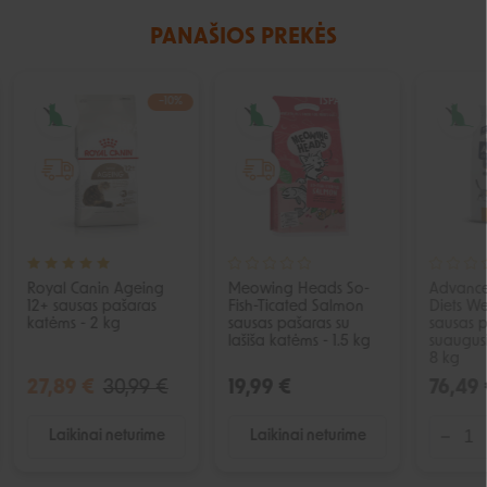
PANAŠIOS PREKĖS
−10%
IŠPARDUOTA
IŠPARDUOTA
Royal Canin Ageing
Meowing Heads So-
Advance
12+ sausas pašaras
Fish-Ticated Salmon
Diets W
katėms - 2 kg
sausas pašaras su
sausas 
lašiša katėms - 1.5 kg
suaugus
8 kg
27,89 €
30,99 €
19,99 €
76,49 
Laikinai neturime
Laikinai neturime