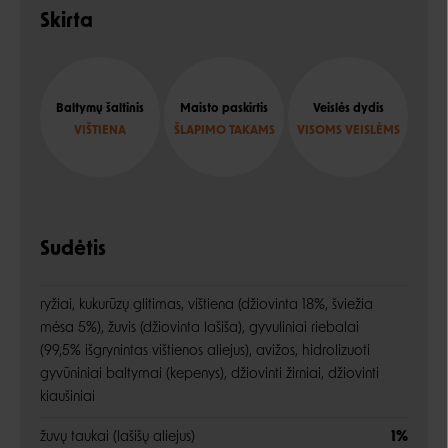
Skirta
Baltymų šaltinis
Maisto paskirtis
Veislės dydis
VIŠTIENA
ŠLAPIMO TAKAMS
VISOMS VEISLĖMS
Sudėtis
ryžiai, kukurūzų glitimas, vištiena (džiovinta 18%, šviežia
mėsa 5%), žuvis (džiovinta lašiša), gyvuliniai riebalai
(99,5% išgrynintas vištienos aliejus), avižos, hidrolizuoti
gyvūniniai baltymai (kepenys), džiovinti žirniai, džiovinti
kiaušiniai
žuvų taukai (lašišų aliejus)
1%