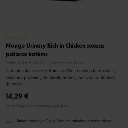
Monge Urinary Rich in Chicken sausas
pašaras katėms
Prekės kodas:
01M171102
Gamintojas:
Monge
Subalansuotas sausas pašaras su vištiena suaugusioms katėms,
turinčioms problemų dėl struvitų akmenų formavimosi šlapimo
sistemoje.
14,29 €
Kaina fizinėse parduotuvėse gali skirtis.
Turime sandėlyje. Prekę išsiųsime artimiausią darbo dieną!