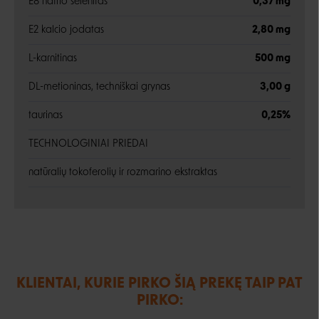
E8 natrio selenitas
0,37 mg
E2 kalcio jodatas
2,80 mg
L-karnitinas
500 mg
DL-metioninas, techniškai grynas
3,00 g
taurinas
0,25%
TECHNOLOGINIAI PRIEDAI
natūralių tokoferolių ir rozmarino ekstraktas
KLIENTAI, KURIE PIRKO ŠIĄ PREKĘ TAIP PAT
PIRKO: