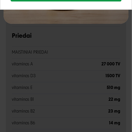
Google
amonio chloridas
0,2%
Rašyti atsiliepimą
kalio chloridas
0,4%
Negalite prisijungti prie paskyros?
Priedai
MAISTINIAI PRIEDAI
vitaminas A
27 000 TV
vitaminas D3
1500 TV
vitaminas E
510 mg
vitaminas B1
22 mg
vitaminas B2
23 mg
vitaminas B6
14 mg