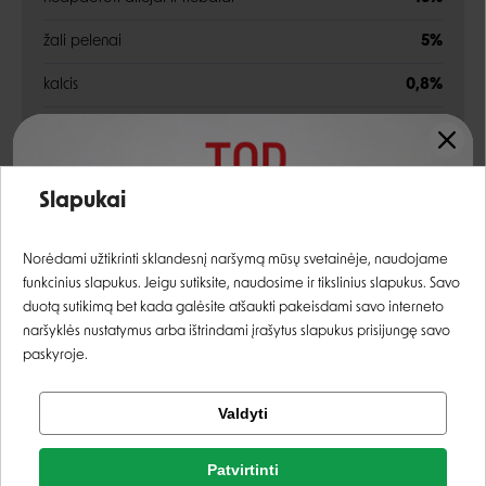
žali pelenai
5%
kalcis
0,8%
fosforas
0,8%
natris
0,2%
Įvertinimas:
Slapukai
magnis
0,06%
Prisijungti
kalis
1,2%
Norėdami užtikrinti sklandesnį naršymą mūsų svetainėje, naudojame
funkcinius slapukus. Jeigu sutiksite, naudosime ir tikslinius slapukus. Savo
chloridas
1,9%
Registruotis
duotą sutikimą bet kada galėsite atšaukti pakeisdami savo interneto
naršyklės nustatymus arba ištrindami įrašytus slapukus prisijungę savo
siera
0,16%
paskyroje.
Omega-3 riebalų rūgštys
0,4%
Tikrinti užsakymą
Valdyti
Facebook
Omega-6 riebalų rūgštys
4,5%
Patvirtinti
Šlapimą rūgštinančios medžiagos
Rašyti atsiliepimą