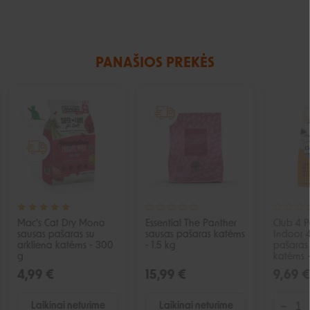
PANAŠIOS PREKĖS
IŠPARDUOTA
IŠPARDUOTA
Mac's Cat Dry Mono
Essential The Panther
Club 4 
sausas pašaras su
sausas pašaras katėms
Indoor 4
arkliena katėms - 300
- 1.5 kg
pašaras 
g
katėms -
4,99 €
15,99 €
9,69 €
Laikinai neturime
Laikinai neturime