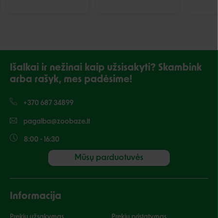
Išalkai ir nežinai kaip užsisakyti? Skambink
arba rašyk, mes padėsime!
+370 687 34899
pagalba@zoobaze.lt
8:00 - 16:30
Mūsų parduotuvės
Informacija
Prekių užsakymas
Prekių pristatymas