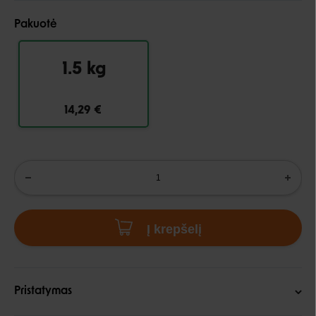
Pakuotė
1.5 kg
14,29 €
Į krepšelį
Pristatymas