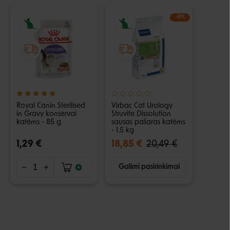
−8%
Royal Canin Sterilised
Virbac Cat Urology
in Gravy konservai
Struvite Dissolution
katėms - 85 g
sausas pašaras katėms
- 1.5 kg
1,29 €
18,85 €
20,49 €
Galimi pasirinkimai