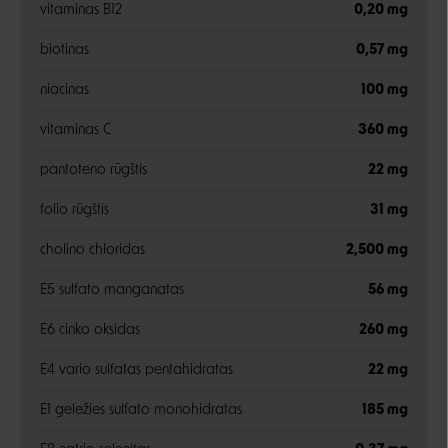
vitaminas B12
0,20 mg
biotinas
0,57 mg
niacinas
100 mg
vitaminas C
360 mg
pantoteno rūgštis
22 mg
folio rūgštis
31 mg
cholino chloridas
2,500 mg
E5 sulfato manganatas
56 mg
E6 cinko oksidas
260 mg
E4 vario sulfatas pentahidratas
22 mg
E1 geležies sulfato monohidratas
185 mg