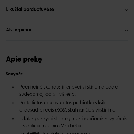
Likučiai parduotuvėse
Atsiliepimai
Apie prekę
Savybės:
Pagrindinė skanaus ir lengvai virškinamo ėdalo
sudedamoji dalis - vištiena.
Praturtintas naujos kartos prebiotikais ksilo-
oligosacharidais (XOS), skatinančiais virškinimą.
Ėdalas pasižymi šlapimą rūgštinančiomis savybėmis
ir vidutiniu magnio (Mg) kiekiu.