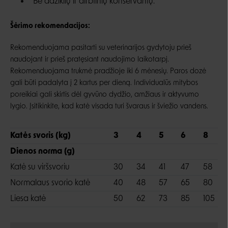
Be dažiklių ir dirbtinių konservantų.
Šėrimo rekomendacijos:
Rekomenduojama pasitarti su veterinarijos gydytoju prieš
naudojant ir prieš pratęsiant naudojimo laikotarpį.
Rekomenduojama trukmė pradžioje iki 6 mėnesių. Paros dozė
gali būti padalyta į 2 kartus per dieną. Individualūs mitybos
poreikiai gali skirtis dėl gyvūno dydžio, amžiaus ir aktyvumo
lygio. Įsitikinkite, kad katė visada turi švaraus ir šviežio vandens.
Katės svoris (kg)
3
4
5
6
8
Dienos norma (g)
Katė su viršsvoriu
30
34
41
47
58
Normalaus svorio katė
40
48
57
65
80
Liesa katė
50
62
73
85
105