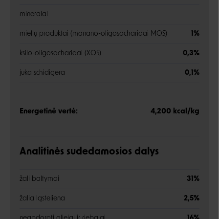
mineralai
mielių produktai (manano-oligosacharidai MOS)
1%
ksilo-oligosacharidai (XOS)
0,3%
juka schidigera
0,1%
Energetinė vertė:
4,200 kcal/kg
Analitinės sudedamosios dalys
žali baltymai
31%
žalia ląsteliena
2,5%
neapdoroti aliejai ir riebalai
16%