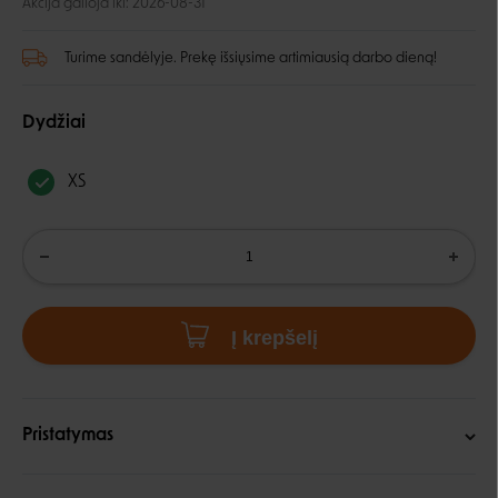
Akcija galioja iki: 2026-08-31
Turime sandėlyje. Prekę išsiųsime artimiausią darbo dieną!
Dydžiai
XS
Į krepšelį
Pristatymas