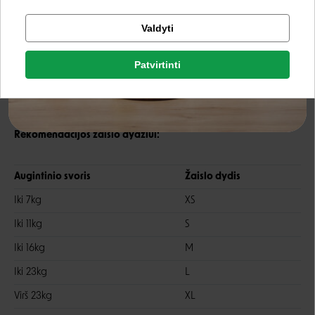
Tikrinti užsakymą
“Nylabone” tai kokybiški, patvarūs žaislai, kurie padeda išvengti
Valdyti
Facebook
daiktų sunaikinimo, graužimo, taip pat padeda išspręsti tokias
problemas kaip: augintinio stresas, išsiskyrimo nerimas ir
Patvirtinti
Rašyti atsiliepimą
nuobodulys ar nerimas
Google
Rašyti atsiliepimą
Rekomendacijos žaislo dydžiui:
Negalite prisijungti prie paskyros?
Augintinio svoris
Žaislo dydis
Iki 7kg
XS
Iki 11kg
S
Iki 16kg
M
Iki 23kg
L
Virš 23kg
XL