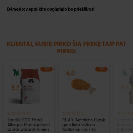
Dėmesio: nepalikite augintinio be priežiūros!
KLIENTAI, KURIE PIRKO ŠIĄ PREKĘ TAIP PAT
PIRKO:
−10%
−15%
Specific CDD Food
P.L.A.Y. American Classic
Leonard
Allergen Management
gruzdinta vištiena
konserva
sausas pašaras šunims
žaislas šunims - XS
kalakuti