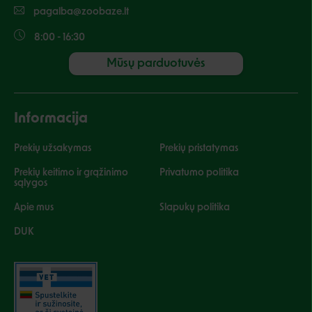
pagalba@zoobaze.lt
8:00 - 16:30
Mūsų parduotuvės
Informacija
Prekių užsakymas
Prekių pristatymas
Prekių keitimo ir grąžinimo
Privatumo politika
sąlygos
Apie mus
Slapukų politika
DUK