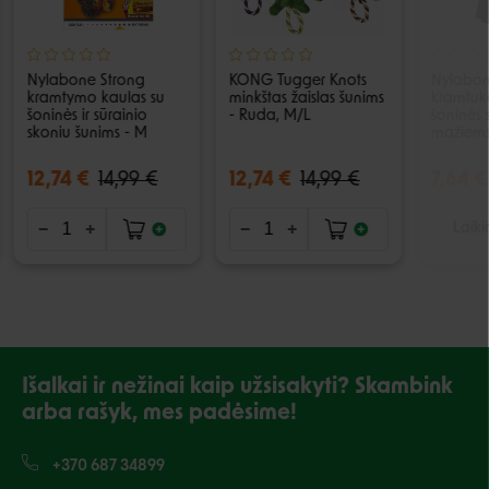
Nylabone Strong
KONG Tugger Knots
Nylabo
kramtymo kaulas su
minkštas žaislas šunims
kramtuka
šoninės ir sūrainio
- Ruda, M/L
šoninės 
skoniu šunims - M
mažiems
12,74 €
14,99 €
12,74 €
14,99 €
7,64 €
Laiki
Išalkai ir nežinai kaip užsisakyti? Skambink
arba rašyk, mes padėsime!
+370 687 34899