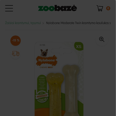
0
Žaislai kramtymui, tąsymui
Nylabone Moderate Twin kramtymo kauliukas su višt
-15 %