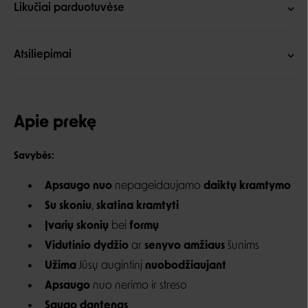
Likučiai parduotuvėse
Atsiliepimai
Apie prekę
Savybės:
Apsaugo
nuo
nepageidaujamo
daikt
ų kramtymo
Su skoniu
,
skatina kramtyti
Įvarių skonių
bei
formų
Vidutinio dydžio
ar
senyvo amžiaus
šunims
Užima
Jūsų augintinį
nuobodžiaujant
Apsaugo
nuo nerimo ir streso
Saugo dantenas