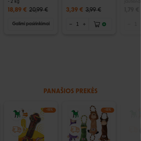
- 2 kg
jautiena
18,89 €
20,99 €
3,39 €
3,99 €
1,79 €
Galimi pasirinkimai
PANAŠIOS PREKĖS
−15%
−15%