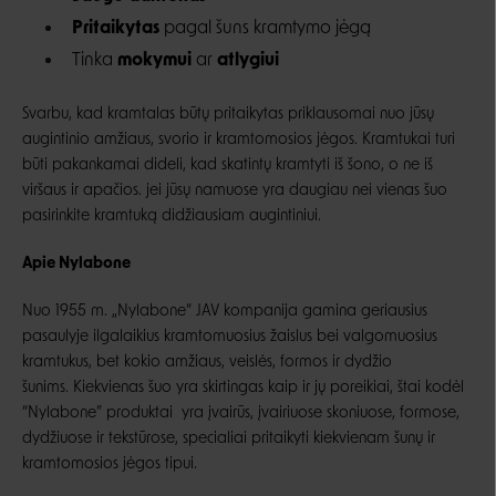
Pritaikytas
pagal šuns kramtymo jėgą
Tinka
mokymui
ar
atlygiui
Svarbu, kad kramtalas būtų pritaikytas priklausomai nuo jūsų
augintinio amžiaus, svorio ir kramtomosios jėgos. Kramtukai turi
būti pakankamai dideli, kad skatintų kramtyti iš šono, o ne iš
viršaus ir apačios. jei jūsų namuose yra daugiau nei vienas šuo
pasirinkite kramtuką didžiausiam augintiniui.
Apie Nylabone
Nuo 1955 m. „Nylabone“ JAV kompanija gamina geriausius
pasaulyje ilgalaikius kramtomuosius žaislus bei valgomuosius
kramtukus, bet kokio amžiaus, veislės, formos ir dydžio
šunims. Kiekvienas šuo yra skirtingas kaip ir jų poreikiai, štai kodėl
“Nylabone” produktai yra įvairūs, įvairiuose skoniuose, formose,
dydžiuose ir tekstūrose, specialiai pritaikyti kiekvienam šunų ir
kramtomosios jėgos tipui.