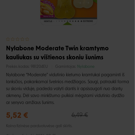
Nylabone Moderate Twin kramtymo
kauliukas su vištienos skoniu šunims
Prekės kodas:
981204EU
Gamintojas:
Nylabone
Nylabone “Moderate” vidutinio kietumo kramtukai pagaminti iš
lanksčios, pakankamai švelnios medžiagos. Saugi, patraukli forma
su skoniu viduje, padeda valyti dantis ir apsisaugoti nuo dantų
akmenų. Dėl savo minkštumo puikiai mėgstami vidutinio dydžio
ar senyvo amžiaus šunims.
5,52 €
6,49 €
Kaina fizinėse parduotuvėse gali skirtis.