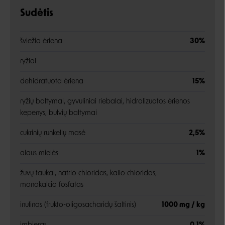
Sudėtis
šviežia ėriena
30%
ryžiai
dehidratuota ėriena
15%
ryžių baltymai, gyvuliniai riebalai, hidrolizuotos ėrienos
kepenys, bulvių baltymai
cukrinių runkelių masė
2,5%
alaus mielės
1%
žuvų taukai, natrio chloridas, kalio chloridas,
monokalcio fosfatas
inulinas (frukto-oligosacharidų šaltinis)
1000 mg / kg