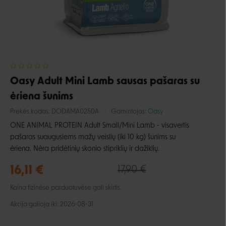
Oasy Adult Mini Lamb sausas pašaras su
ėriena šunims
Prekės kodas:
DODAMA0250A
Gamintojas:
Oasy
ONE ANIMAL PROTEIN Adult Small/Mini Lamb - visavertis
pašaras suaugusiems mažų veislių (iki 10 kg) šunims su
ėriena. Nėra pridėtinių skonio stipriklių ir dažiklių.
16,11 €
17,90 €
Kaina fizinėse parduotuvėse gali skirtis.
Akcija galioja iki: 2026-08-31