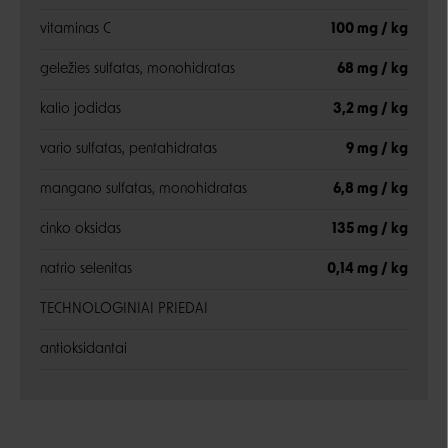
vitaminas C
100 mg / kg
geležies sulfatas, monohidratas
68 mg / kg
kalio jodidas
3,2 mg / kg
vario sulfatas, pentahidratas
9 mg / kg
mangano sulfatas, monohidratas
6,8 mg / kg
cinko oksidas
135 mg / kg
natrio selenitas
0,14 mg / kg
TECHNOLOGINIAI PRIEDAI
antioksidantai