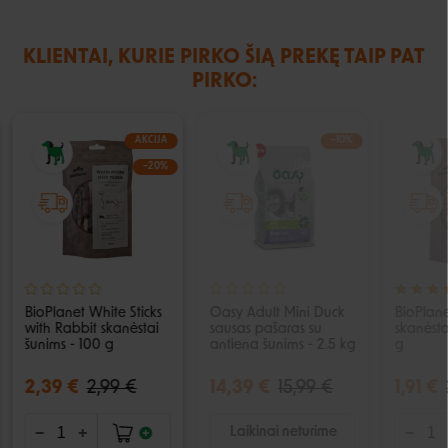
KLIENTAI, KURIE PIRKO ŠIĄ PREKĘ TAIP PAT
PIRKO:
AKCIJA
−10%
−20%
IŠPARDUOTA
BioPlanet White Sticks
Oasy Adult Mini Duck
BioPlane
with Rabbit skanėstai
sausas pašaras su
skanėsta
šunims - 100 g
antiena šunims - 2.5 kg
g
2,39 €
2,99 €
14,39 €
15,99 €
1,91 €
Laikinai neturime