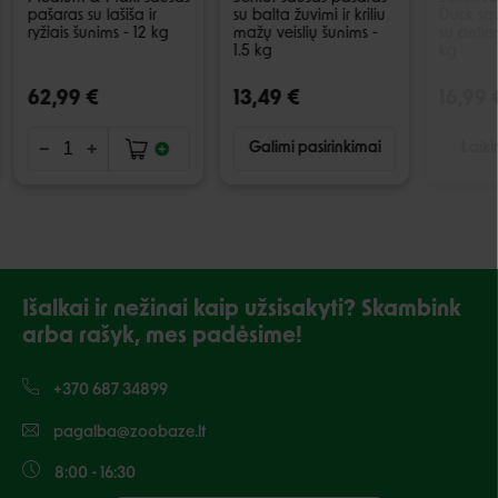
pašaras su lašiša ir
su balta žuvimi ir kriliu
Duck sa
ryžiais šunims - 12 kg
mažų veislių šunims -
su antie
1.5 kg
kg
62,99 €
13,49 €
16,99 
Galimi pasirinkimai
Laiki
Išalkai ir nežinai kaip užsisakyti? Skambink
arba rašyk, mes padėsime!
+370 687 34899
pagalba@zoobaze.lt
8:00 - 16:30