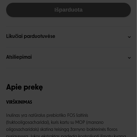
Išparduota
Likučiai parduotuvėse
Atsiliepimai
Apie prekę
VIRŠKINIMAS
Inulinas yra natūralus prebiotiko FOS šaltinis
(fruktooligosacharidai), kuris kartu su MOP (manano
oligosacharidais) skatina teisingą žarnyno bakterinės floros
pusiausvyrą. Jukos ekstraktas padeda kontroliuoti išmatų kvapą.