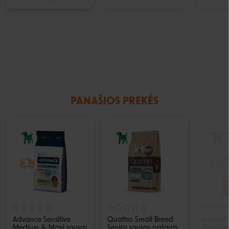
PANAŠIOS PREKĖS
Advance Sensitive
Quattro Small Breed
Natural 
Medium & Maxi sausas
Senior sausas pašaras
Sensitiv