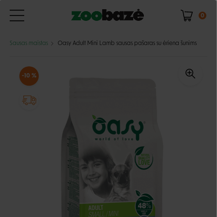
0
Sausas maistas
Oasy Adult Mini Lamb sausas pašaras su ėriena šunims
-10 %