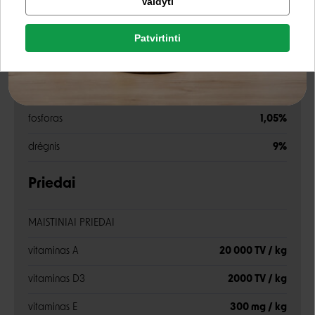
Valdyti
EPA + DHA
450 mg / kg
Facebook
žalia ląsteliena
2,8%
Patvirtinti
Rašyti atsiliepimą
žali pelenai
7%
Google
Rašyti atsiliepimą
kalcis
1,35%
fosforas
1,05%
Negalite prisijungti prie paskyros?
drėgnis
9%
Priedai
MAISTINIAI PRIEDAI
vitaminas A
20 000 TV / kg
vitaminas D3
2000 TV / kg
vitaminas E
300 mg / kg