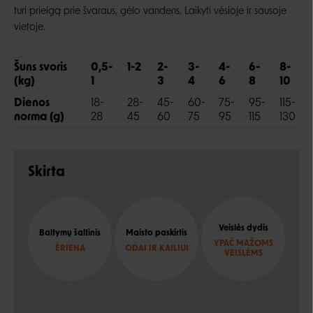
turi prieigą prie švaraus, gėlo vandens. Laikyti vėsioje ir sausoje
vietoje.
Šuns svoris
0,5-
1-2
2-
3-
4-
6-
8-
(kg)
1
3
4
6
8
10
Dienos
18-
28-
45-
60-
75-
95-
115-
norma (g)
28
45
60
75
95
115
130
Skirta
Veislės dydis
Baltymų šaltinis
Maisto paskirtis
YPAČ MAŽOMS
ĖRIENA
ODAI IR KAILIUI
VEISLĖMS