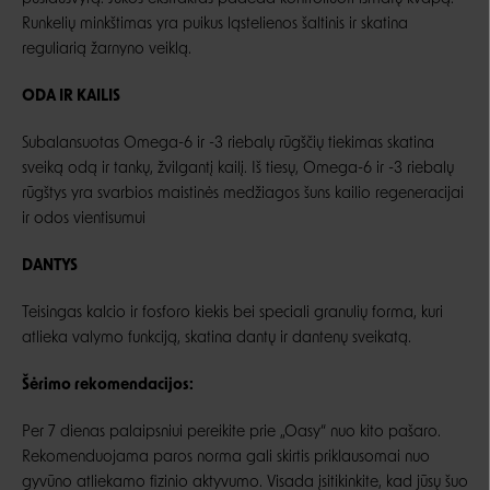
Runkelių minkštimas yra puikus ląstelienos šaltinis ir skatina
reguliarią žarnyno veiklą.
ODA IR KAILIS
Subalansuotas Omega-6 ir -3 riebalų rūgščių tiekimas skatina
sveiką odą ir tankų, žvilgantį kailį. Iš tiesų, Omega-6 ir -3 riebalų
rūgštys yra svarbios maistinės medžiagos šuns kailio regeneracijai
ir odos vientisumui
DANTYS
Teisingas kalcio ir fosforo kiekis bei speciali granulių forma, kuri
atlieka valymo funkciją, skatina dantų ir dantenų sveikatą.
Šėrimo rekomendacijos:
Per 7 dienas palaipsniui pereikite prie „Oasy“ nuo kito pašaro.
Rekomenduojama paros norma gali skirtis priklausomai nuo
gyvūno atliekamo fizinio aktyvumo. Visada įsitikinkite, kad jūsų šuo