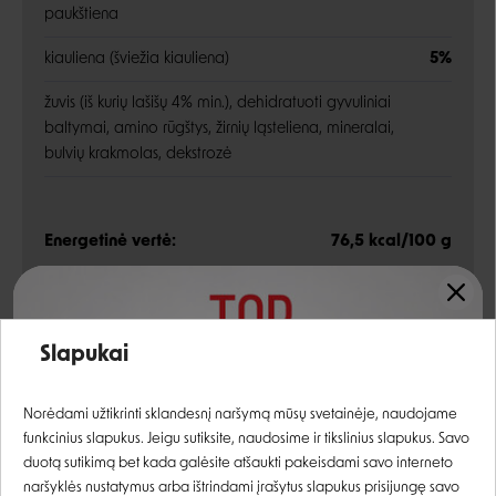
paukštiena
kiauliena (šviežia kiauliena)
5%
žuvis (iš kurių lašišų 4% min.), dehidratuoti gyvuliniai
baltymai, amino rūgštys, žirnių ląsteliena, mineralai,
bulvių krakmolas, dekstrozė
Energetinė vertė:
76,5 kcal/100 g
Įvertinimas:
Analitinės sudedamosios dalys
Slapukai
žali baltymai
9%
Prisijungti
Norėdami užtikrinti sklandesnį naršymą mūsų svetainėje, naudojame
žali riebalai
5%
funkcinius slapukus. Jeigu sutiksite, naudosime ir tikslinius slapukus. Savo
Registruotis
duotą sutikimą bet kada galėsite atšaukti pakeisdami savo interneto
žalia ląsteliena
0,8%
naršyklės nustatymus arba ištrindami įrašytus slapukus prisijungę savo