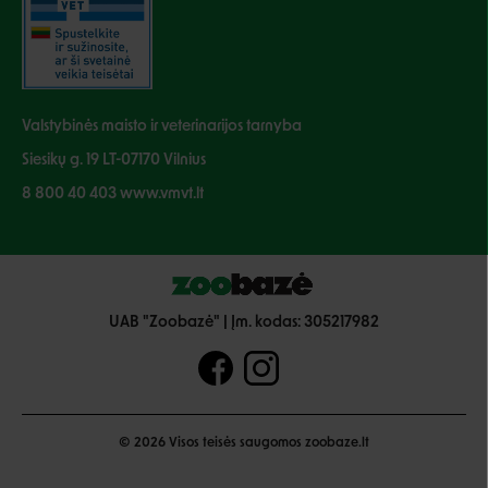
Valstybinės maisto ir veterinarijos tarnyba
Siesikų g. 19 LT-07170 Vilnius
8 800 40 403 www.vmvt.lt
UAB "Zoobazė" | Įm. kodas: 305217982
© 2026 Visos teisės saugomos zoobaze.lt