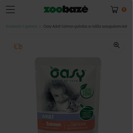
0
Konservai ir guliašai
Oasy Adult Salmon guliašas su lašiša suaugusioms katėm