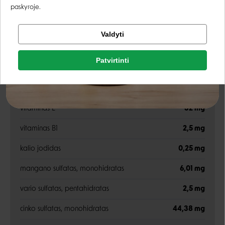
paskyroje.
žali pelenai
2,5%
Tikrinti užsakymą
Valdyti
drėgnis
82%
Facebook
Priedai
Patvirtinti
Rašyti atsiliepimą
Google
Rašyti atsiliepimą
vitaminas D3
162 TV
vitaminas E
32 mg
Negalite prisijungti prie paskyros?
vitaminas B1
2,5 mg
kalio jodidas
0,25 mg
mangano sulfatas, monohidratas
6,01 mg
vario sulfatas, pentahidratas
2,5 mg
cinko sulfatas, monohidratas
44,38 mg