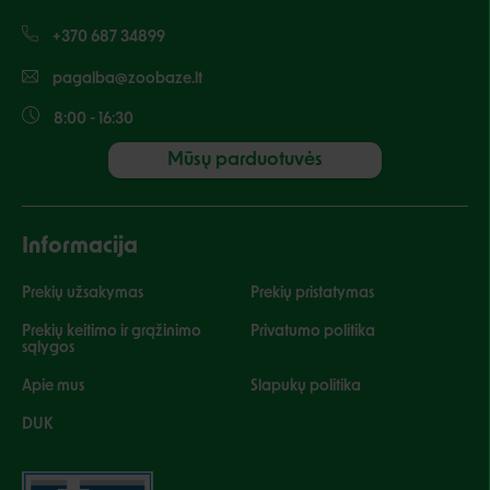
+370 687 34899
pagalba@zoobaze.lt
8:00 - 16:30
Mūsų parduotuvės
Informacija
Prekių užsakymas
Prekių pristatymas
Prekių keitimo ir grąžinimo
Privatumo politika
sąlygos
Apie mus
Slapukų politika
DUK