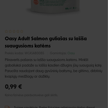
Oasy Adult Salmon guliašas su lašiša
suaugusioms katėms
Prekės kodas:
WCASAB0085
Gamintojas:
Oasy
Pilnavertis pašaras su lašiša suaugusioms katėms.
Minkšti
gabaliukai padaže su lašiša kasdien džiugins jūsų suaugusią katę.
Paruošta naudojant daug gyvūninių baltymų, be glitimo, dirbtinių
kvapiųjų medžiagų ar dažiklių.
0,99 €
Kaina fizinėse parduotuvėse gali skirtis.
Turime sandėlyje. Prekę išsiųsime artimiausią darbo dieną!