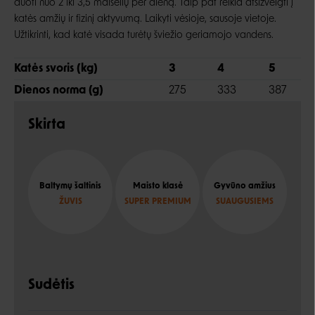
duoti nuo 2 iki 3,5 maišelių per dieną.
Taip pat reikia atsižvelgti į
katės amžių ir fizinį aktyvumą. Laikyti vėsioje, sausoje vietoje.
Užtikrinti, kad katė visada turėtų šviežio geriamojo vandens.
Katės svoris (kg)
3
4
5
Dienos norma (g)
275
333
387
Skirta
Baltymų šaltinis
Maisto klasė
Gyvūno amžius
ŽUVIS
SUPER PREMIUM
SUAUGUSIEMS
Sudėtis