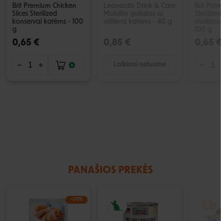
Brit Premium Chicken
Leonardo Drink & Care
Brit Pr
Slices Sterilized
Mobility guliašas su
Steriliz
konservai katėms - 100
vištiena katėms - 40 g
steriliz
g
100 g
0,65 €
0,85 €
0,65 
Laikinai neturime
PANAŠIOS PREKĖS
−20%