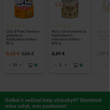
Club 4 Paws Premium
Mac's Cat konservai su
Life Cat
guliašas su
kalakutiena ir
tunu ir
kalakutiena katėms -
mėlynėmis katėms -
- 85 g
85 g
800 g
0,43 €
0,54 €
4,69 €
1,39 €
Išalkai ir nežinai kaip užsisakyti? Skambink
arba rašyk, mes padėsime!