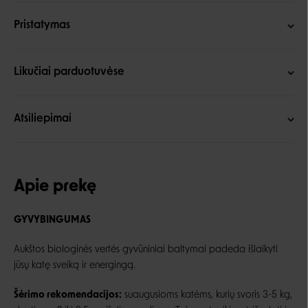
Pristatymas
Likučiai parduotuvėse
Atsiliepimai
Apie prekę
GYVYBINGUMAS
Aukštos biologinės vertės gyvūniniai baltymai padeda išlaikyti
jūsų katę sveiką ir energingą.
Šėrimo rekomendacijos:
suaugusioms katėms, kurių svoris 3-5 kg,