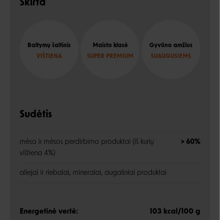
Skirta
Baltymų šaltinis
Maisto klasė
Gyvūno amžius
VIŠTIENA
SUPER PREMIUM
SUAUGUSIEMS
Sudėtis
mėsa ir mėsos perdirbimo produktai (iš kurių
> 60%
vištiena 4%)
aliejai ir riebalai, mineralai, augaliniai produktai
Energetinė vertė:
103 kcal/100 g