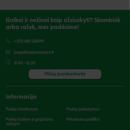
Išalkai ir nežinai kaip užsisakyti? Skambink
arba rašyk, mes padėsime!
+370 687 34899
pagalba@zoobaze.lt
8:00 - 16:30
Mūsų parduotuvės
Informacija
Prekių užsakymas
Prekių pristatymas
Prekių keitimo ir grąžinimo
Privatumo politika
sąlygos