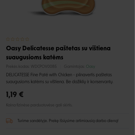
Oasy Delicatesse paštetas su vištiena
suaugusioms katėms
Prekės kodas:
WDCPOV0085
Gamintojas:
Oasy
DELICATESSE Fine Paté with Chicken - pilnavertis paštetas
suaugusioms katėms su vištiena. Be dažiklių ir konservantų.
1,19 €
Kaina fizinėse parduotuvėse gali skirtis.
Turime sandėlyje. Prekę išsiųsime artimiausią darbo dieną!