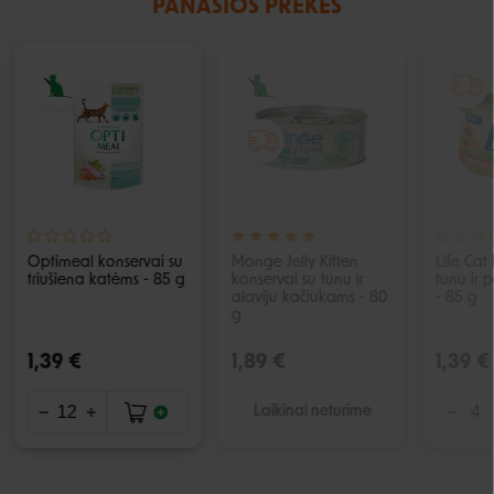
PANAŠIOS PREKĖS
IŠPARDUOTA
Optimeal konservai su
Monge Jelly Kitten
Life Cat
triušiena katėms - 85 g
konservai su tunu ir
tunu ir
alaviju kačiukams - 80
- 85 g
g
1,39 €
1,89 €
1,39 €
Laikinai neturime