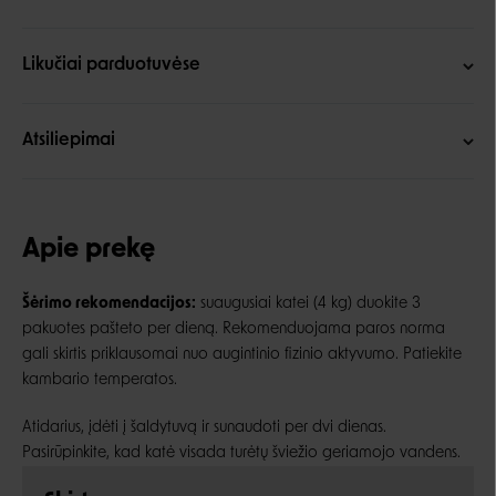
Likučiai parduotuvėse
Atsiliepimai
Apie prekę
Šėrimo rekomendacijos:
suaugusiai katei (4 kg) duokite 3
pakuotes pašteto per dieną. Rekomenduojama paros norma
gali skirtis priklausomai nuo augintinio fizinio aktyvumo. Patiekite
kambario temperatos.
Atidarius, įdėti į šaldytuvą ir sunaudoti per dvi dienas.
Pasirūpinkite, kad katė visada turėtų šviežio geriamojo vandens.