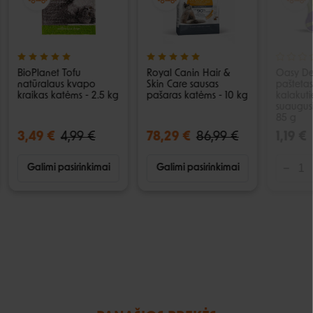
BioPlanet Tofu
Royal Canin Hair &
Oasy Del
natūralaus kvapo
Skin Care sausas
paštetas
kraikas katėms - 2.5 kg
pašaras katėms - 10 kg
kalakut
suaugus
85 g
3,49 €
4,99 €
78,29 €
86,99 €
1,19 €
Galimi pasirinkimai
Galimi pasirinkimai