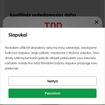
Analitinės sudedamosios dalys
žali baltymai
10,5%
Įvertinimas:
Slapukai
žali riebalai
6,8%
Prisijungti
žali pelenai
1,8%
Norėdami užtikrinti sklandesnį naršymą mūsų svetainėje, naudojame
funkcinius slapukus. Jeigu sutiksite, naudosime ir tikslinius slapukus. Savo
žalia ląsteliena
0,5%
Registruotis
duotą sutikimą bet kada galėsite atšaukti pakeisdami savo interneto
naršyklės nustatymus arba ištrindami įrašytus slapukus prisijungę savo
drėgnis
79,5%
paskyroje.
Priedai
Tikrinti užsakymą
Valdyti
Facebook
vitaminas D3
200 TV
Patvirtinti
Rašyti atsiliepimą
vitaminas E
30 mg
Google