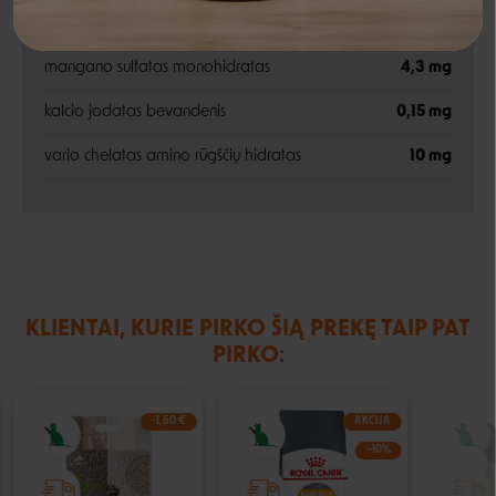
Rašyti atsiliepimą
cinko sulfatas monohidratas
32 mg
mangano sulfatas monohidratas
4,3 mg
Negalite prisijungti prie paskyros?
kalcio jodatas bevandenis
0,15 mg
vario chelatas amino rūgščių hidratas
10 mg
KLIENTAI, KURIE PIRKO ŠIĄ PREKĘ TAIP PAT
PIRKO:
-1,50 €
AKCIJA
−10%