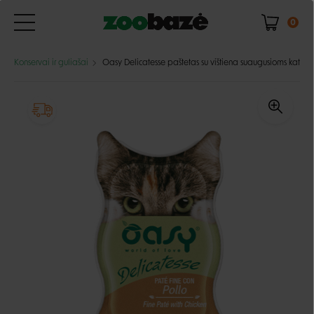
0
Konservai ir guliašai
Oasy Delicatesse paštetas su vištiena suaugusioms katėm