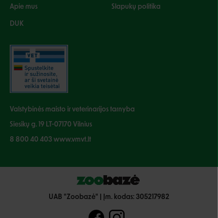
Apie mus
Slapukų politika
DUK
Valstybinės maisto ir veterinarijos tarnyba
Siesikų g. 19 LT-07170 Vilnius
8 800 40 403 www.vmvt.lt
UAB "Zoobazė" | Įm. kodas: 305217982