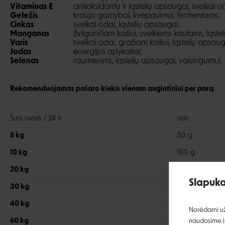
Vitaminas E
antioksidantų ir ląstelių apsaugai, sveikai o
Geležis
kraujo gamybai, kvėpavimui, fermentams;
Cinkas
sveikai odai, ląstelių apsaugai;
Manganas
žvilgančiam kailiui, sveikiems kaulams, ląste
Varis
sveikai odai, gražiam kailiui, ląstelių apsaug
Jodas
energijos apykaitai;
Selenas
raumenims, ląstelių apsaugai, vaisingumui.
Rekomenduojamas pašaro kiekis vienam augintiniui per parą
:
Šuns svoris / 24 h
nuo
5 kg
50 g
10 kg
100 g
20 kg
160 g
Slapuka
30 kg
230 g
40 kg
270 g
Norėdami užt
60 kg
380 g
naudosime ir