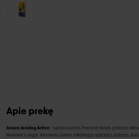
Apie prekę
Josera Josidog Active
-
subalansuotas Premium
klasės pašaras aktyv
ištvermei ir jėgai. Aktyviems šunims reikalingas specialus pašaras, kur