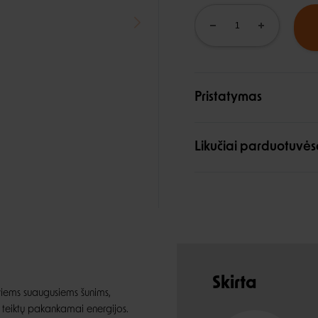
Pristatymas
Likučiai parduotuvės
Skirta
iems suaugusiems šunims,
is teiktų pakankamai energijos.