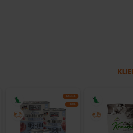
KLIE
AKCIJA
−10%