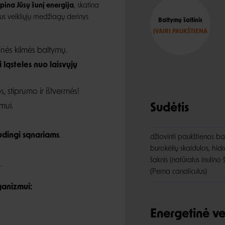
pina Jūsų šunį energija
, skatina
us veikliųjų medžiagų derinys
Baltymų šaltinis
ĮVAIRI PAUKŠTIENA
in
ės kilmės baltymų.
ląsteles nuo laisvųjų
, stiprumo ir ištvermės!
mui.
Sudėtis
dingi sąnariams
.
džiovinti paukštienos bal
burokėlių skaidulos, hidr
šaknis (natūralus inulino
.
(Perna canaliculus)
ganizmui:
Energetinė ve