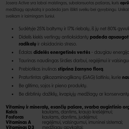
Josera Active yra labai maistingas, subalansuotas pašaras, kuris
aprū
medžiagų apykaitą ir padeda jam išlikti sveiku bei gyvybingu.
Unikal
sveikam ir laimingam šuniui.
Sudėtyje 25
% baltym
ų ir 17
% riebal
ų, iš jų net 80
% gyvul
Didelis kiekis vertingų antioksidantų
padeda apsaugoti 
radikalų
ir oksidacinio streso.
Ėdalas
didelės energetinės vertės
- daugiau energijos
Taurinas naudingas širdies darbui, regėjimui ir vaisingu
Prebiotikas inulinas
stiprina žarnyno florą
.
Praturtintas glikozaminoglikanų (GAG) šaltiniu, kurie
nau
Be glitimo, sojos ir pieno produktų.
Be dirbtinių dažiklių, kvapiųjų medžiagų ar konservantų
Vitaminų ir mineralų, esančių pašare, svarba augintinio or
Kalcis
kaulams, dantims, kraujo krešėjimui;
Fosforas
kaulams, dantims, judėjimui;
Vitaminas A
regėjimui, vaisingumui, imuninei sistemai;
Vitaminas D3
medžiagų apykaitai;