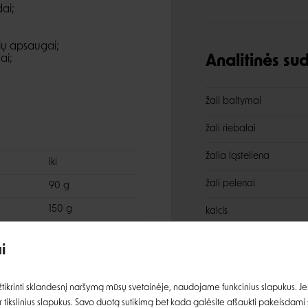
dai;
lių apsaugai;
ai;
Analitinės s
žali baltymai
žali riebalai
žalia ląsteliena
iki
žali pelenai
90 g
Įvertinimas:
150 g
kalcis
270 g
fosforas
i
360 g
natris
Prisijungti
480 g
ikrinti sklandesnį naršymą mūsų svetainėje, naudojame funkcinius slapukus. Jeig
620 g
 tikslinius slapukus. Savo duotą sutikimą bet kada galėsite atšaukti pakeisdami