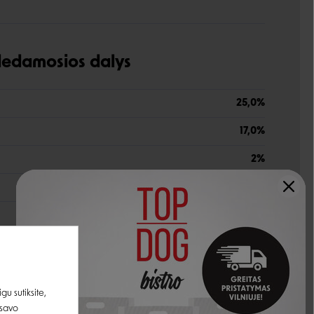
udedamosios dalys
25,0%
17,0%
2%
6,2%
1,5%
1,0%
0,40%
u sutiksite,
 savo