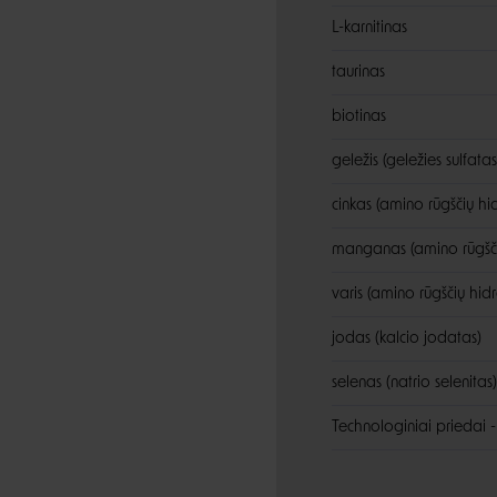
L-karnitinas
taurinas
biotinas
geležis (geležies sulfat
cinkas (amino rūgščių hi
manganas (amino rūgšči
varis (amino rūgščių hidr
jodas (kalcio jodatas)
selenas (natrio selenitas)
Technologiniai priedai - 