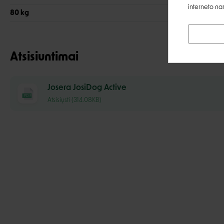
interneto na
80 kg
450 g
Atsisiuntimai
Josera JosiDog Active
PDF
Atsisiųsti (314.08KB)