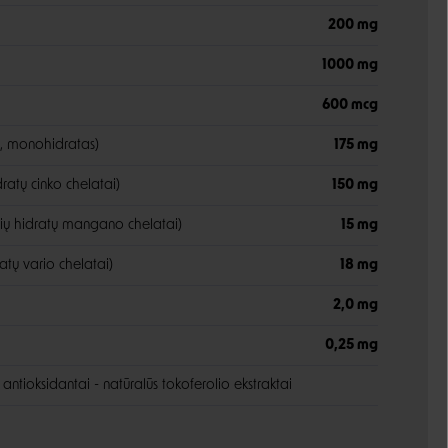
200 mg
1000 mg
600 mcg
as, monohidratas)
175 mg
dratų cinko chelatai)
150 mg
ų hidratų mangano chelatai)
15 mg
atų vario chelatai)
18 mg
2,0 mg
0,25 mg
antioksidantai - natūralūs tokoferolio ekstraktai