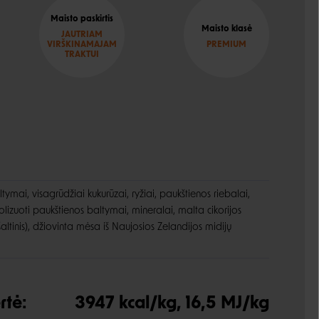
Maisto paskirtis
Maisto klasė
JAUTRIAM
VIRŠKINAMAJAM
PREMIUM
TRAKTUI
tymai, visagrūdžiai kukurūzai, ryžiai, paukštienos riebalai,
olizuoti paukštienos baltymai, mineralai, malta cikorijos
 šaltinis), džiovinta mėsa iš Naujosios Zelandijos midijų
rtė:
3947 kcal/kg, 16,5 MJ/kg