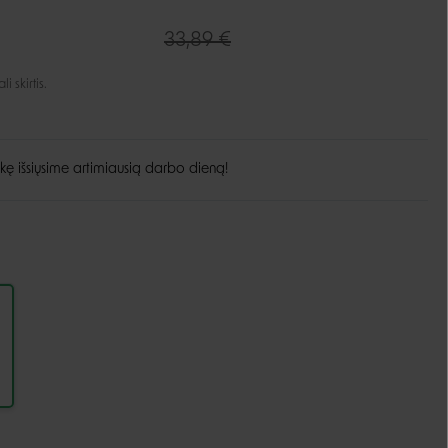
Guoliai ir patiesimai
33,89 €
Dubenėliai ir maitinimas
Narvai
Dubenėliai
 skirtis.
Durų landos
Automatinės girdyklos ir šėryklos
Maisto talpyklos
kę išsiųsime artimiausią darbo dieną!