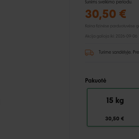
lio priežiūra
Automobiliui
Petnešos
šunims sveikimo periodu.
ai ir aksesuarai
, dantų ir pėdų priežiūra
Pavadėliai
30,50 €
ukės ir lietpalčiai
tinės priemonės
Kaina fizinėse parduotuvėse gali
 ir džemperiai
i
Akcija galioja iki: 2026-09-06
Turime sandėlyje. Pre
Pakuotė
15 kg
30,50 €