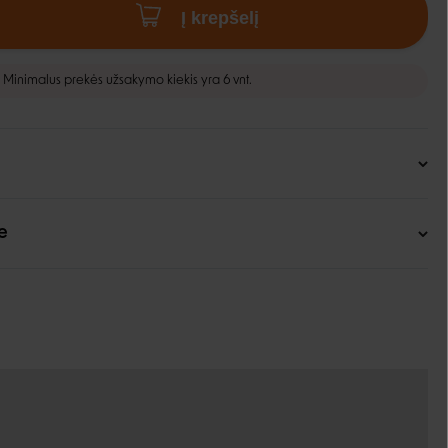
Į krepšelį
Minimalus prekės užsakymo kiekis yra 6 vnt.
e