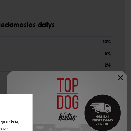
udedamosios dalys
10%
5%
2%
0,4%
81%
u sutiksite,
G
 savo