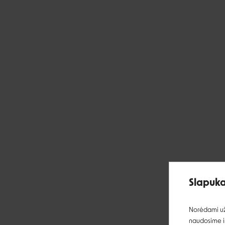
Slapuka
Norėdami užt
naudosime ir