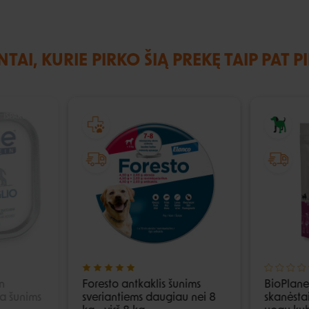
NTAI, KURIE PIRKO ŠIĄ PREKĘ TAIP PAT P
IŠPARDUOTA
n
Foresto antkaklis šunims
BioPlanet
na šunims
sveriantiems daugiau nei 8
skanėstai