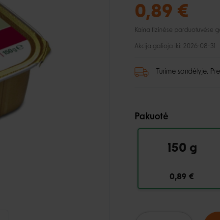
lio priežiūra
Automobiliui
Petnešos
0,89 €
ai ir aksesuarai
, dantų ir pėdų priežiūra
Pavadėliai
ukės ir lietpalčiai
tinės priemonės
Kaina fizinėse parduotuvėse gali
 ir džemperiai
Akcija galioja iki: 2026-08-31
i
Turime sandėlyje. Pre
Pakuotė
150 g
0,89 €