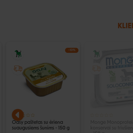
KLIE
−10%
Oasy paštetas su ėriena
Monge Monoprotei
suaugusiems šunims - 150 g
konservai su triušie