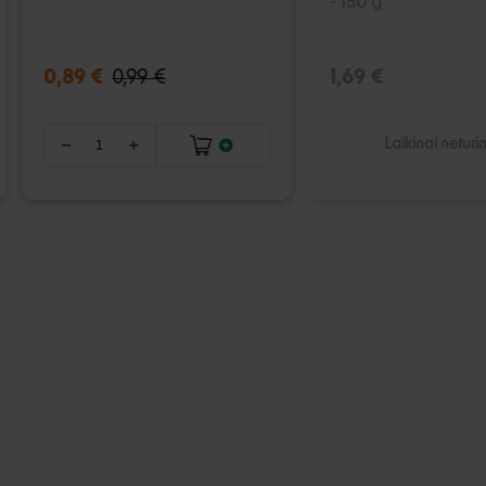
- 150 g
0,89 €
0,99 €
1,69 €
Laikinai netur