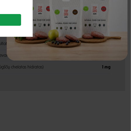
150 TV
25 mg
cinko sulfatas monohidratas
26 mg
lfato monohidratas)
1,7 mg
bevandenis)
0,4 mg
rūgščių chelatas hidratas)
1 mg