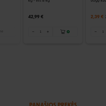
kg - virš 8 kg
uogų kub
42,99 €
2,39 €
ime
PANAŠIOS PREKĖS