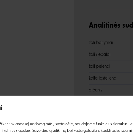
Analitinės s
žali baltymai
žali riebalai
žali pelenai
žalia ląsteliena
Įvertinimas:
drėgnis
i
Priedai
Prisijungti
ikrinti sklandesnį naršymą mūsų svetainėje, naudojame funkcinius slapukus. Jeig
MAISTINIAI PRIEDAI / K
 tikslinius slapukus. Savo duotą sutikimą bet kada galėsite atšaukti pakeisdami