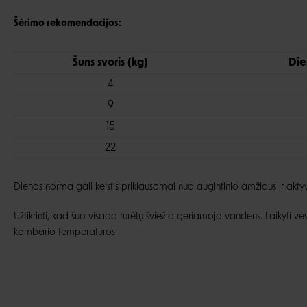
Šėrimo rekomendacijos:
Šuns svoris (kg)
Die
4
9
15
22
Dienos norma gali keistis priklausomai nuo augintinio amžiaus ir akt
Užtikrinti, kad šuo visada turėtų šviežio geriamojo vandens. Laikyti vėsi
kambario temperatūros.