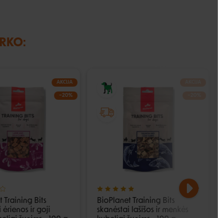
IRKO:
AKCIJA
AKCIJA
−20%
−20%
 Training Bits
BioPlanet Training Bits
 ėrienos ir goji
skanėstai lašišos ir menkės