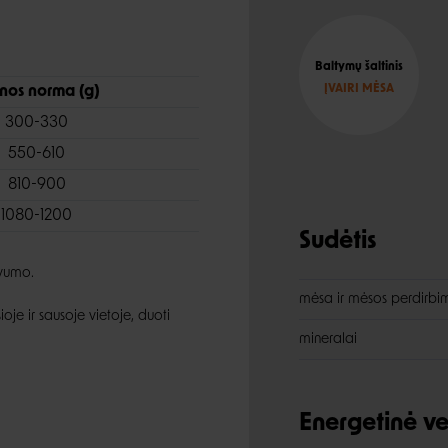
Baltymų šaltinis
ĮVAIRI MĖSA
nos norma (g)
300-330
550-610
810-900
1080-1200
Sudėtis
yvumo.
mėsa ir mėsos perdirbimo
oje ir sausoje vietoje, duoti
mineralai
Energetinė ve