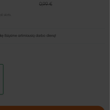
0,99 €
Guoliai ir patiesimai
Dubenėliai ir maitinimas
Narvai
 skirtis.
Dubenėliai
Durų landos
Automatinės girdyklos ir šėryklos
Maisto talpyklos
kę išsiųsime artimiausią darbo dieną!