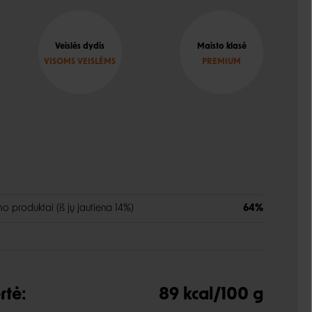
Veislės dydis
Maisto klasė
VISOMS VEISLĖMS
PREMIUM
 produktai (iš jų jautiena 14%)
64%
rtė:
89 kcal/100 g