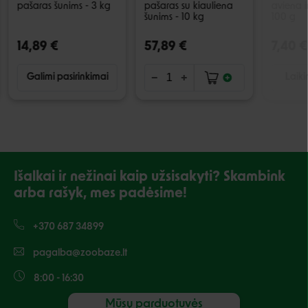
pašaras šunims - 3 kg
pašaras su kiauliena
aviena ir
šunims - 10 kg
100 g
14,89 €
57,89 €
7,40 €
Galimi pasirinkimai
Laiki
Išalkai ir nežinai kaip užsisakyti? Skambink
arba rašyk, mes padėsime!
+370 687 34899
pagalba@zoobaze.lt
8:00 - 16:30
Mūsų parduotuvės