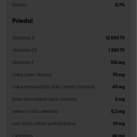
fosforas
0,7%
Priedai
Vitaminas A
12 000 TV
vitaminas D3
1 200 TV
vitaminas E
150 mg
cinkas (cinko oksidas)
70 mg
cinkas (aminorūgščių cinko chelato hidratas)
45 mg
jodas (bevandenis kalcio jodatas)
2 mg
selenas (natrio selenitas)
0,2 mg
varis (vario sulfato pentahidratas)
10 mg
L-karnitinas
60 mg