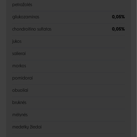
petražolės
gliukozaminas
0,05%
chondroitino sulfatas
0,05%
jukos
salierai
morkos
pomidorai
obuoliai
bruknės
mėlynės
medetkų žiedai