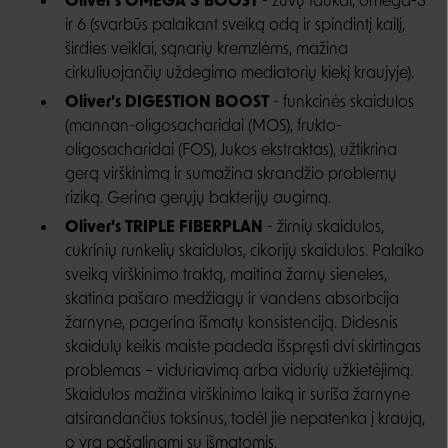
Oliver's OMEGA 3 BOOST
- žuvų taukai, omega-3
ir 6 (svarbūs palaikant sveiką odą ir spindintį kailį,
širdies veiklai, sąnarių kremzlėms, mažina
cirkuliuojančių uždegimo mediatorių kiekį kraujyje).
Oliver's DIGESTION BOOST
- funkcinės skaidulos
(mannan-oligosacharidai (MOS), frukto-
oligosacharidai (FOS), Jukos ekstraktas), užtikrina
gerą virškinimą ir sumažina skrandžio problemų
riziką. Gerina gerųjų bakterijų augimą.
Oliver's TRIPLE FIBERPLAN
- žirnių skaidulos,
cukrinių runkelių skaidulos, cikorijų skaidulos. Palaiko
sveiką virškinimo traktą, maitina žarnų sieneles,
skatina pašaro medžiagų ir vandens absorbcija
žarnyne, pagerina išmatų konsistenciją. Didesnis
skaidulų keikis maiste padeda išspręsti dvi skirtingas
problemas – viduriavimą arba vidurių užkietėjimą.
Skaidulos mažina virškinimo laiką ir suriša žarnyne
atsirandančius toksinus, todėl jie nepatenka į kraują,
o yra pašalinami su išmatomis.