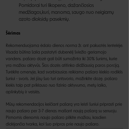
Pomidorai turi likopeno, dažančiosios
medžiagos,kuri, manoma, saugo nuo neigiamų
azoto dioksidų pasekmių.
Šėrimas
Rekomenduojama ėdalo dienos norma žr. ant pakuotės lentelėje.
Visada būtina šalia pastatyti dubenėlį šviežio geriamojo
vandens. pašaro dozė gali būti sumažinta iki 30% šunims, kurie
yra mažiau aktyvūs. Šios dozės atitinka didžiausią paros porciją.
Turėkite omenyje, kad svarbiausias reikiamo pašaro kiekio rodiklis
šuniui - svoris. Jei jūsų šuo turi antsvorio, mažinkite dozę. pašaro
kiekis taip pat priklauso nuo fizinio aktyvumo, metų laiko,
aplinkybių ir veislės.
Mūsų rekomendacijos keičiant pašarą yra leisti šuniui priprasti prie
naujo pašaro per 3-7 dienas maišant naują pašarą su senuoju.
Pirmomis dienomis naujo pašaro pilkite mažiau, kasdien
didėjančia tvarka, kol šuo pripras prie naujo pašaro.