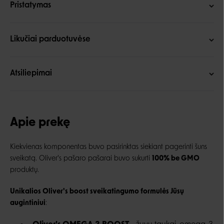
Pristatymas
Likučiai parduotuvėse
Atsiliepimai
Apie prekę
Kiekvienas komponentas buvo pasirinktas siekiant pagerinti šuns
sveikatą. Oliver's pašaro pašarai buvo sukurti
100% be GMO
produktų.
Unikalios Oliver's boost sveikatingumo formulės Jūsų
augintiniui
: