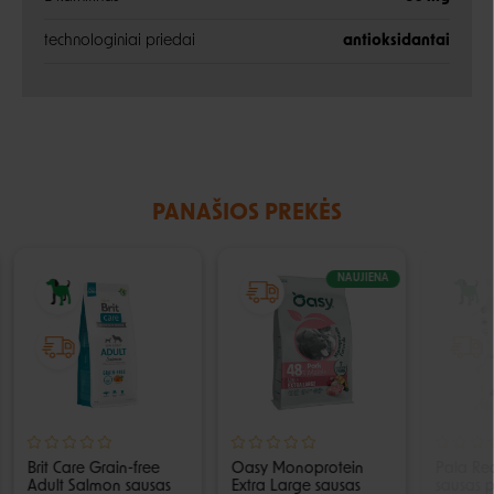
technologiniai priedai
antioksidantai
PANAŠIOS PREKĖS
NAUJIENA
Brit Care Grain-free
Oasy Monoprotein
Pala Rec
Adult Salmon sausas
Extra Large sausas
sausas p