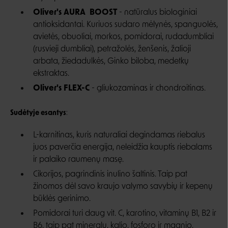
Oliver's AURA BOOST
- natūralus biologiniai
antioksidantai. Kuriuos sudaro mėlynės, spanguolės,
avietės, obuoliai, morkos, pomidorai, rudadumbliai
(rusvieji dumbliai), petražolės, ženšenis, žalioji
arbata, žiedadulkės, Ginko biloba, medetkų
ekstraktas.
Oliver's FLEX-C
- gliukozaminas ir chondroitinas.
Sudėtyje esantys
:
L-karnitinas, kuris naturaliai degindamas riebalus
juos paverčia energija, neleidžia kauptis riebalams
ir palaiko raumenų masę.
Cikorijos, pagrindinis inulino šaltinis. Taip pat
žinomos dėl savo kraujo valymo savybių ir kepenų
būklės gerinimo.
Pomidorai turi daug vit. C, karotino, vitaminų B1, B2 ir
B6, taip pat mineralų, kalio, fosforo ir magnio.