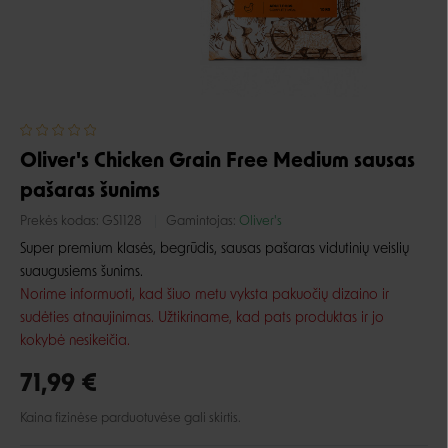
Oliver's Chicken Grain Free Medium sausas
pašaras šunims
Prekės kodas:
GS1128
Gamintojas:
Oliver's
Super premium klasės, begrūdis, sausas pašaras vidutinių veislių
suaugusiems šunims.
Norime informuoti, kad šiuo metu vyksta pakuočių dizaino ir
sudėties atnaujinimas. Užtikriname, kad pats produktas ir jo
kokybė nesikeičia.
71,99 €
Kaina fizinėse parduotuvėse gali skirtis.