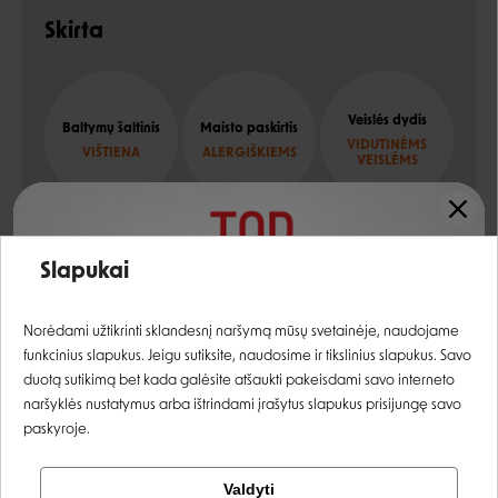
Skirta
Veislės dydis
Baltymų šaltinis
Maisto paskirtis
VIDUTINĖMS
VIŠTIENA
ALERGIŠKIEMS
VEISLĖMS
Įvertinimas:
Slapukai
Sudėtis
Prisijungti
Norėdami užtikrinti sklandesnį naršymą mūsų svetainėje, naudojame
Vištiena (džiovinta)
23%
funkcinius slapukus. Jeigu sutiksite, naudosime ir tikslinius slapukus. Savo
Registruotis
duotą sutikimą bet kada galėsite atšaukti pakeisdami savo interneto
saldžiosios bulvės (džiovintos)
22%
naršyklės nustatymus arba ištrindami įrašytus slapukus prisijungę savo
paskyroje.
bulvės (džiovintos)
12%
Tikrinti užsakymą
vištienos mėsa (šviežia)
8,4%
Valdyti