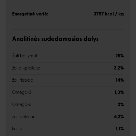
Energetinė vertė:
3757 kcal / kg
Analitinės sudedamosios dalys
Žali baltymai
25%
žalia ląsteliena
3,2%
žali riebalai
14%
Omega-3
1,3%
Omega-6
2%
žali pelenai
6,2%
kalcis
1,1%