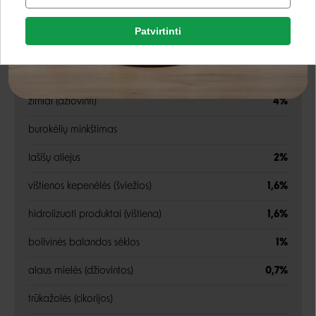
Facebook
bulvių krakmolas
8%
Patvirtinti
Rašyti atsiliepimą
paukštienos riebalai
4,5%
Google
Rašyti atsiliepimą
linų sėmenys
žirniai (džiovinti)
4%
Negalite prisijungti prie paskyros?
burokėlių minkštimas
lašišų aliejus
2%
vištienos kepenėlės (šviežios)
1,6%
hidrolizuoti produktai (vištiena)
1,6%
bolivinės balandos sėklos
1%
alaus mielės (džiovintos)
0,7%
trūkažolės (cikorijos)