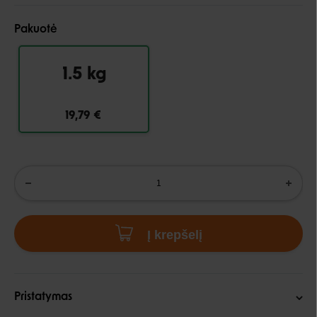
Pakuotė
1.5 kg
19,79 €
Į krepšelį
Pristatymas