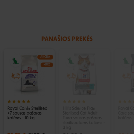
PANAŠIOS PREKĖS
AKCIJA
IŠPARDUOTA
−10%
Royal Canin Sterilised
Hill's Science Plan
Royal Ca
+7 sausas pašaras
Sterilised Cat Adult
Care sa
katėms - 10 kg
Tuna sausas pašaras
katėms -
sterilizuotoms katėms -
3 kg