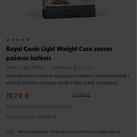
Royal Canin Light Weight Care sausas
pašaras katėms
Prekės kodas:
313020
Gamintojas:
Royal Canin
Visavertis sausas pašaras suaugusioms katėms, turinčioms polinkį į
viršsvorį. Idealios raumenų masės ir kūno būklės palaikymui.
19,79 €
21,99 €
Kaina fizinėse parduotuvėse gali skirtis.
Akcija galioja iki: 2026-08-31
Turime sandėlyje. Prekę išsiųsime artimiausią darbo dieną!