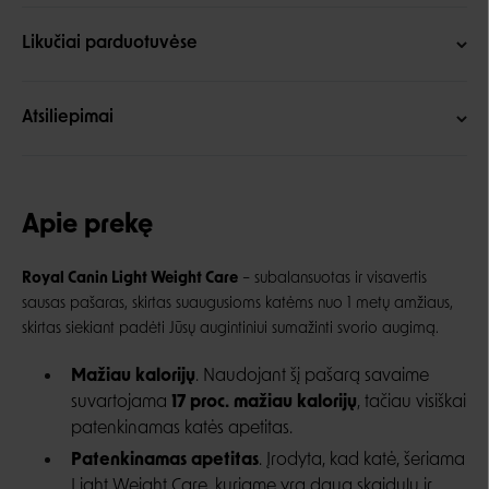
Likučiai parduotuvėse
Atsiliepimai
Apie prekę
Royal Canin Light Weight Care
–
subalansuotas ir visavertis
sausas pašaras, skirtas suaugusioms katėms nuo 1 metų amžiaus,
skirtas siekiant padėti Jūsų augintiniui sumažinti svorio augimą.
Mažiau kalorijų
. Naudojant šį pašarą savaime
suvartojama
17 proc. mažiau kalorijų
, tačiau visiškai
patenkinamas katės apetitas.
Patenkinamas apetitas
. Įrodyta, kad katė, šeriama
Light Weight Care, kuriame yra daug skaidulų ir