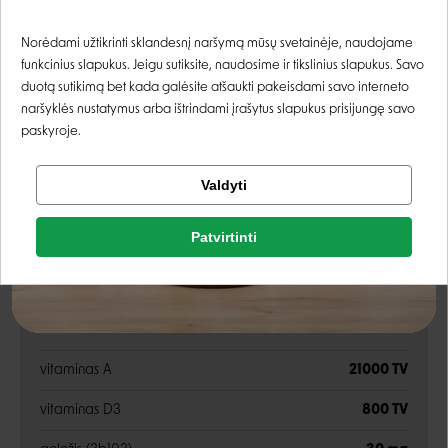
griežiniai, mielės ir jų dalys, žuvų taukai, gysločio lukštai
Prisijungti
ir sėklos, sojų aliejus
Norėdami užtikrinti sklandesnį naršymą mūsų svetainėje, naudojame
funkcinius slapukus. Jeigu sutiksite, naudosime ir tikslinius slapukus. Savo
Registruotis
Analitinės sudedamosios dalys
duotą sutikimą bet kada galėsite atšaukti pakeisdami savo interneto
naršyklės nustatymus arba ištrindami įrašytus slapukus prisijungę savo
paskyroje.
žali baltymai
36%
Tikrinti užsakymą
žali riebalai
10%
Valdyti
Facebook
žali pelenai
7,5%
Patvirtinti
Rašyti atsiliepimą
žalia ląsteliena
10,4%
Google
Rašyti atsiliepimą
Priedai
Negalite prisijungti prie paskyros?
vitaminas A
21000 TV
vitaminas D3
800 TV