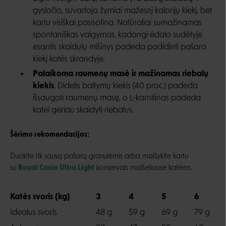
gysločio, suvartoja žymiai mažesnį kalorijų kiekį, bet
kartu visiškai pasisotina. Natūraliai sumažinamas
spontaniškas valgymas, kadangi ėdalo sudėtyje
esantis skaidulų mišinys padeda padidinti pašaro
kiekį katės skrandyje.
Palaikoma raumenų masė ir mažinamas riebalų
kiekis
. Didelis baltymų kiekis (40 proc.) padeda
išsaugoti raumenų masę, o L-karnitinas padeda
katei geriau skaidyti riebalus.
Šėrimo rekomendacijos:
Duokite tik sausą pašarą granulėmis arba maišykite kartu
su
Royal Canin Ultra Light
konservais maišeliuose katėms.
Katės svoris (kg)
3
4
5
6
Idealus svoris
48 g
59 g
69 g
79 g