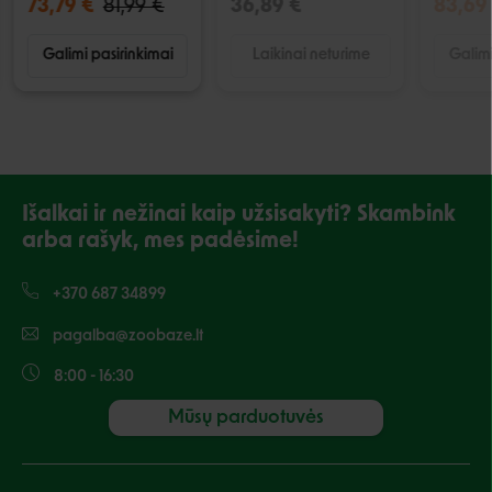
73,79 €
81,99 €
36,89 €
83,69
Galimi pasirinkimai
Laikinai neturime
Galimi
Išalkai ir nežinai kaip užsisakyti? Skambink
arba rašyk, mes padėsime!
+370 687 34899
pagalba@zoobaze.lt
8:00 - 16:30
Mūsų parduotuvės