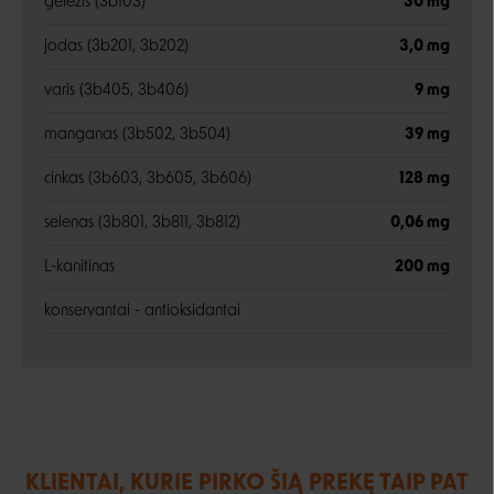
geležis (3b103)
30 mg
jodas (3b201, 3b202)
3,0 mg
varis (3b405, 3b406)
9 mg
manganas (3b502, 3b504)
39 mg
cinkas (3b603, 3b605, 3b606)
128 mg
selenas (3b801, 3b811, 3b812)
0,06 mg
L-kanitinas
200 mg
konservantai - antioksidantai
KLIENTAI, KURIE PIRKO ŠIĄ PREKĘ TAIP PAT