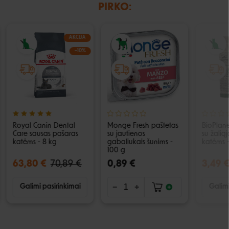
PIRKO:
AKCIJA
−10%
Royal Canin Dental
Monge Fresh paštetas
BioPlane
Care sausas pašaras
su jautienos
su žalią
katėms - 8 kg
gabaliukais šunims -
katėms -
100 g
63,80 €
70,89 €
0,89 €
3,49 
Galimi pasirinkimai
Galimi