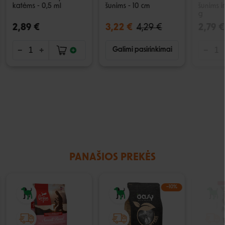
katėms - 0,5 ml
šunims - 10 cm
šunims i
g
2,89 €
3,22 €
4,29 €
2,79 €
Galimi pasirinkimai
PANAŠIOS PREKĖS
−10%