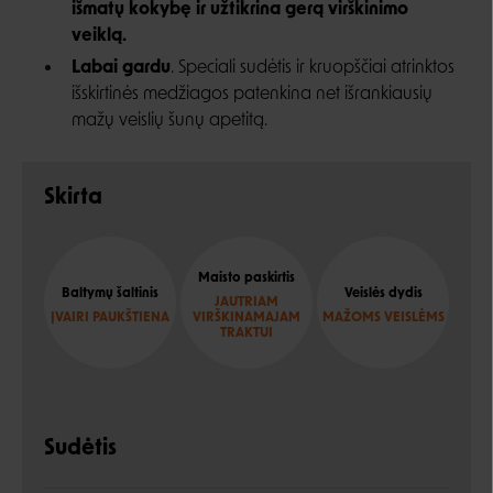
išmatų kokybę ir užtikrina gerą virškinimo
veiklą.
Labai gardu
. Speciali sudėtis ir kruopščiai atrinktos
išskirtinės medžiagos patenkina net išrankiausių
mažų veislių šunų apetitą.
Skirta
Maisto paskirtis
Baltymų šaltinis
Veislės dydis
JAUTRIAM
ĮVAIRI PAUKŠTIENA
VIRŠKINAMAJAM
MAŽOMS VEISLĖMS
TRAKTUI
Sudėtis