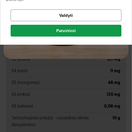
Priedai
Tikrinti užsakymą
Valdyti
Facebook
vitaminas A
30 500 TV
Patvirtinti
Rašyti atsiliepimą
vitaminas D3
800 TV
Google
Rašyti atsiliepimą
E1 (geležis)
37 mg
E2 (jodas)
3,7 mg
Negalite prisijungti prie paskyros?
E4 (varis)
11 mg
E5 (manganas)
48 mg
E6 (cinkas)
135 mg
E8 (selenas)
0,08 mg
Technologiniai priedai - nuosėdinės kilmės
10 g
klinoptilolitas