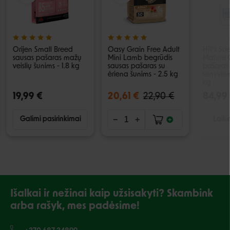
Orijen Small Breed
Oasy Grain Free Adult
Hill's Sc
sausas pašaras mažų
Mini Lamb begrūdis
Mature 
veislių šunims - 1.8 kg
sausas pašaras su
pašaras 
ėriena šunims - 2.5 kg
senyviem
kg
19,99 €
20,61 €
22,90 €
84,99
Galimi pasirinkimai
Laiki
Išalkai ir nežinai kaip užsisakyti? Skambink
arba rašyk, mes padėsime!