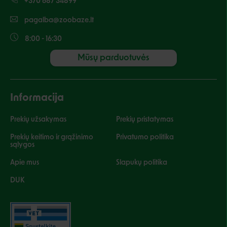
+370 687 34899
pagalba@zoobaze.lt
8:00 - 16:30
Mūsų parduotuvės
Informacija
Prekių užsakymas
Prekių pristatymas
Prekių keitimo ir grąžinimo
Privatumo politika
sąlygos
Apie mus
Slapukų politika
DUK