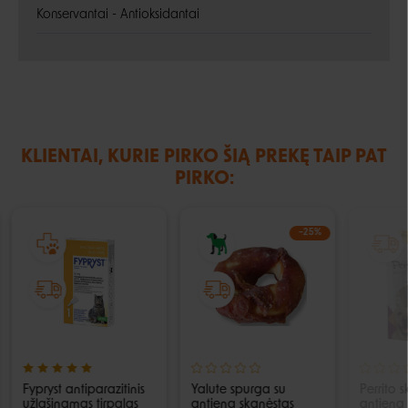
Konservantai - Antioksidantai
KLIENTAI, KURIE PIRKO ŠIĄ PREKĘ TAIP PAT
PIRKO:
−25%
Fypryst antiparazitinis
Yalute spurga su
Perrito 
užlašinamas tirpalas
antiena skanėstas
antiena