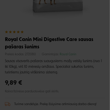
Royal Canin Mini Digestive Care sausas
pašaras šunims
Prekės kodas:
272080
Gamintojas:
Royal Canin
Sausas visavertis pašaras suaugusiems mažų veislių šunims (nuo 1
iki 10kg), virš 10 mėnesių amžiaus. Specialiai sukurtas šunims,
turintiems jautrią virškinimo sistemą.
9,89 €
Kaina fizinėse parduotuvėse gali skirtis.
Turime sandėlyje. Prekę išsiųsime artimiausią darbo dieną!