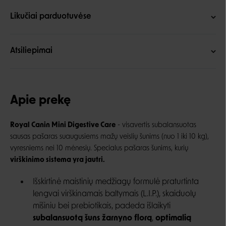
Likučiai parduotuvėse
Atsiliepimai
Apie prekę
Royal Canin Mini Digestive Care
- visavertis subalansuotas
sausas pašaras suaugusiems mažų veislių šunims (nuo 1 iki 10 kg),
vyresniems nei 10 mėnesių. Specialus pašaras šunims, kurių
virškinimo sistema yra jautri.
Išskirtinė maistinių medžiagų formulė praturtinta
lengvai virškinamais baltymais (L.I.P.), skaiduolų
mišiniu bei prebiotikais, padeda išlaikyti
subalansuotą šuns žarnyno florą
,
optimalią