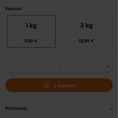
Pakuotė
1 kg
3 kg
9,89 €
22,89 €
Į krepšelį
Pristatymas