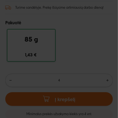
Turime sandėlyje. Prekę išsiųsime artimiausią darbo dieną!
Pakuotė
85 g
1,43 €
Į krepšelį
Minimalus prekės užsakymo kiekis yra 4 vnt.