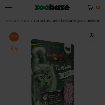
0
Konservai ir guliašai
Leonardo Pure Turkey konservai su gryna kalakutiena kat
-10 %