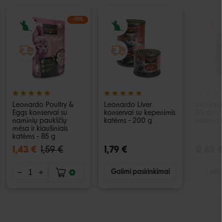
−10%
Leonardo Poultry &
Leonardo Liver
Leonard
Eggs konservai su
konservai su kepenimis
Mobility
naminių paukščių
katėms - 200 g
vištiena
mėsa ir kiaušiniais
katėms - 85 g
1,43 €
1,59 €
1,79 €
0,85 
Galimi pasirinkimai
Laiki