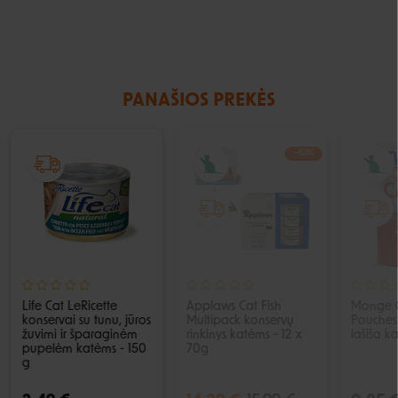
PANAŠIOS PREKĖS
−10%
IŠPARDUOTA
Life Cat LeRicette
Applaws Cat Fish
Monge Gr
konservai su tunu, jūros
Multipack konservų
Pouches 
žuvimi ir šparaginėm
rinkinys katėms - 12 x
lašiša k
pupelėm katėms - 150
70g
g