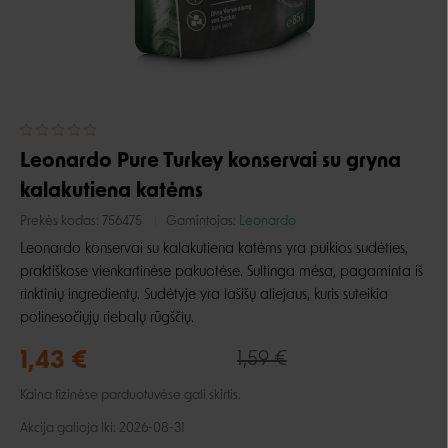
Leonardo Pure Turkey konservai su gryna
kalakutiena katėms
Prekės kodas:
756475
Gamintojas:
Leonardo
Leonardo konservai su kalakutiena katėms yra puikios sudėties,
praktiškose vienkartinėse pakuotėse. Sultinga mėsa, pagaminta iš
rinktinių ingredientų. Sudėtyje yra lašišų aliejaus, kuris suteikia
polinesočiųjų riebalų rūgščių.
1,43 €
1,59 €
Kaina fizinėse parduotuvėse gali skirtis.
Akcija galioja iki: 2026-08-31