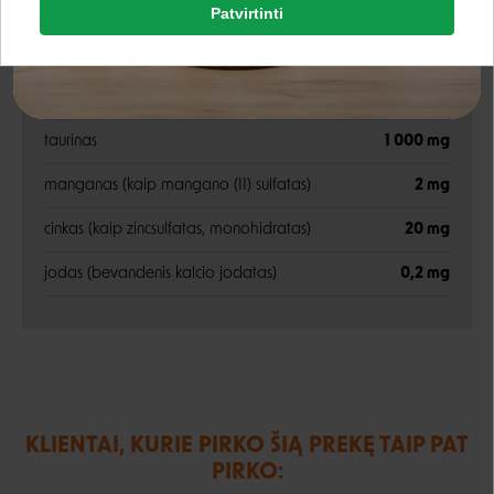
Patvirtinti
Rašyti atsiliepimą
Google
vitaminas D3
200 TV
Rašyti atsiliepimą
vitaminas E (alfa-tokoferolio acetato pavidalu)
50 mg
Negalite prisijungti prie paskyros?
taurinas
1 000 mg
manganas (kaip mangano (II) sulfatas)
2 mg
cinkas (kaip zincsulfatas, monohidratas)
20 mg
jodas (bevandenis kalcio jodatas)
0,2 mg
KLIENTAI, KURIE PIRKO ŠIĄ PREKĘ TAIP PAT
PIRKO: