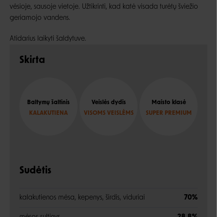
vėsioje, sausoje vietoje. Užtikrinti, kad katė visada turėtų šviežio
geriamojo vandens.
Atidarius laikyti šaldytuve.
Skirta
Baltymų šaltinis
Veislės dydis
Maisto klasė
KALAKUTIENA
VISOMS VEISLĖMS
SUPER PREMIUM
Sudėtis
kalakutienos mėsa, kepenys, širdis, viduriai
70%