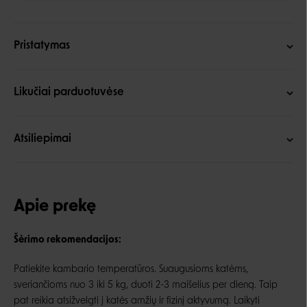
Pristatymas
Likučiai parduotuvėse
Atsiliepimai
Apie prekę
Šėrimo rekomendacijos:
Patiekite kambario temperatūros. Suaugusioms katėms,
sveriančioms nuo 3 iki 5 kg, duoti 2-3 maišelius per dieną. Taip
pat reikia atsižvelgti į katės amžių ir fizinį aktyvumą. Laikyti