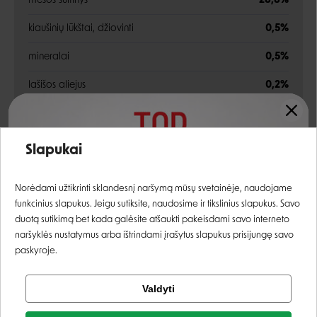
mėsos sultinys
28,8%
kiaušinių lūkštai, džiovinti
0,5%
mineralai
0,5%
lašišos aliejus
0,2%
Analitinės sudedamosios dalys
Įvertinimas:
Slapukai
žali baltymai
11,5%
Prisijungti
Norėdami užtikrinti sklandesnį naršymą mūsų svetainėje, naudojame
žali riebalai
6,5%
funkcinius slapukus. Jeigu sutiksite, naudosime ir tikslinius slapukus. Savo
Registruotis
žali pelenai
2,1%
duotą sutikimą bet kada galėsite atšaukti pakeisdami savo interneto
naršyklės nustatymus arba ištrindami įrašytus slapukus prisijungę savo
žalia ląsteliena
0,3%
paskyroje.
drėgnis
80%
Tikrinti užsakymą
Valdyti
Facebook
Priedai