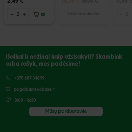
2,49 €
14,39 €
15,99 €
0,85 
Laikinai neturime
Išalkai ir nežinai kaip užsisakyti? Skambink
arba rašyk, mes padėsime!
+370 687 34899
pagalba@zoobaze.lt
8:00 - 16:30
Mūsų parduotuvės