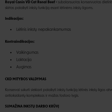
Royal Canin VD Cat Renal Beef -
subalansuotas konservuotas dietinis
skirtas palaikyti inkstų funkciją esant lėtinėms inkstų ligoms.
Indikacijos:
Lėtinis inkstų nepakankamumas
Kontraindikacijos:
Vaikingumas
Laktacija
Augimas
CKD MITYBOS VALDYMAS
Konservai sukurti siekiant palaikyti inkstų funkciją lėtinės inkstų ligos a
antioksidantų kompleksas ir mažas fosforo lygis.
SUMAŽINA INKSTŲ DARBO KRŪVĮ