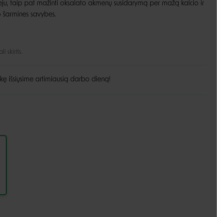
u, taip pat mažinti oksalato akmenų susidarymą per mažą kalcio ir
o šarmines savybes.
Guoliai ir patiesimai
Dubenėliai ir maitinimas
Narvai
Dubenėliai
Durų landos
Automatinės girdyklos ir šėryklos
 skirtis.
Maisto talpyklos
kę išsiųsime artimiausią darbo dieną!