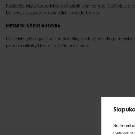
Padidėjęs inkstų darbo krūvis gali sukelti ureminę krizę. Sudėtyje yra 
baltymų kiekis padeda sumažinti inkstų darbo krūvį.
METABOLINĖ PUSIAUSVYRA
Lėtinė inkstų liga gali sukelti metabolinę acidozę. Apetito pirmenybė s
padeda atitaikyti į specifinį kačių pasirinkimą.
Slapuka
Norėdami užt
naudosime ir