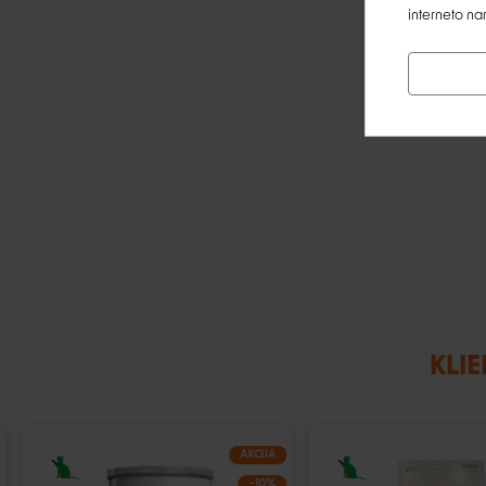
interneto na
KLIE
AKCIJA
−10%