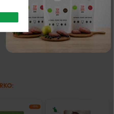
1 mg
IRKO:
−10%