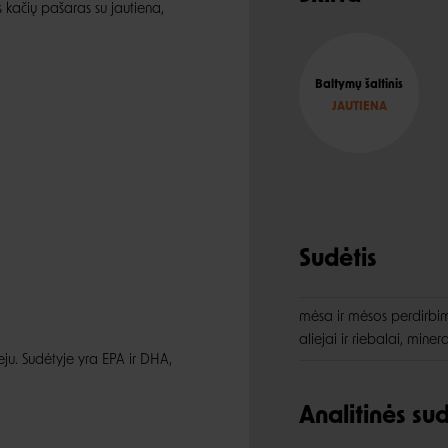
 kačių pašaras su jautiena,
Baltymų šaltinis
JAUTIENA
Sudėtis
mėsa ir mėsos perdirbimo
aliejai ir riebalai, miner
tveju. Sudėtyje yra EPA ir DHA,
Analitinės s