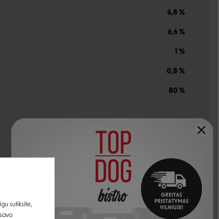
6,8 %
6,6 %
1 %
0,8 %
80 %
230 TV
3 g
0,17 mg
u sutiksite,
1,4 mg
 savo