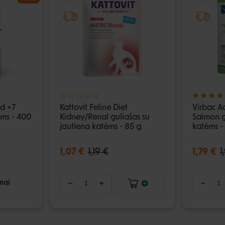
ed +7
Kattovit Feline Diet
Virbac A
ėms - 400
Kidney/Renal guliašas su
Salmon g
jautiena katėms - 85 g
katėms -
1,07 €
1,19 €
1,79 €
1
imai