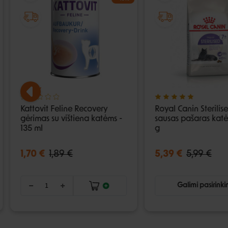
Kattovit Feline Recovery
Royal Canin Sterilis
gėrimas su vištiena katėms -
sausas pašaras kat
135 ml
g
1,70 €
1,89 €
5,39 €
5,99 €
Galimi pasirink