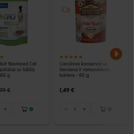
dult Neutered Cat
Carnilove konservai su
uliašas su lašiša
šerniena ir ramunėlėmis
 85 g
katėms - 85 g
,99 €
1,49 €