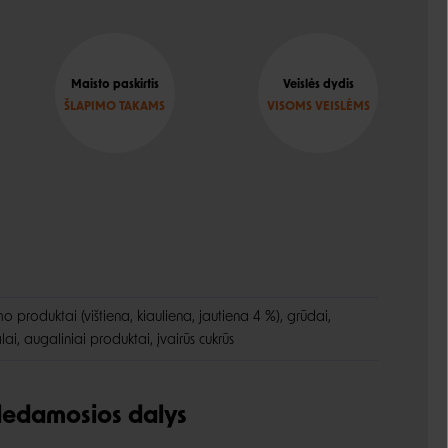
Maisto paskirtis
Veislės dydis
ŠLAPIMO TAKAMS
VISOMS VEISLĖMS
 produktai (vištiena, kiauliena, jautiena 4 %), grūdai,
alai, augaliniai produktai, įvairūs cukrūs
udedamosios dalys