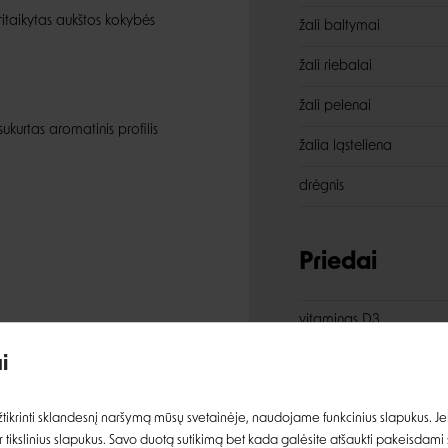
pritaikytas aukštos kokybės
žali baltymai
žali riebalai
žali pelenai
ukurtas aromatinis profilis
žalia ląsteliena
drėgnis
Priedai
Įvertinimas:
vitaminas D3
E1 (geležis)
i
E2 (jodas)
Prisijungti
ikrinti sklandesnį naršymą mūsų svetainėje, naudojame funkcinius slapukus. Jeig
E4 (varis)
 tikslinius slapukus. Savo duotą sutikimą bet kada galėsite atšaukti pakeisdami