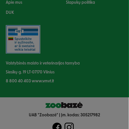
Apie mus
Slapukų politika
DUK
Valstybinės maisto ir veterinarijos tarnyba
Siesikų g. 19 LT-07170 Vilnius
8 800 40 403 www.vmvt.lt
UAB "Zoobazė" | Įm. kodas: 305217982