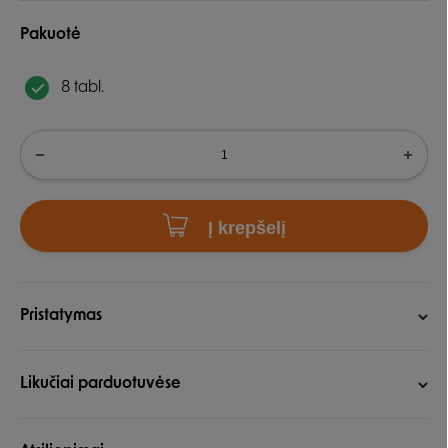
Pakuotė
8 tabl.
Į krepšelį
Pristatymas
Likučiai parduotuvėse