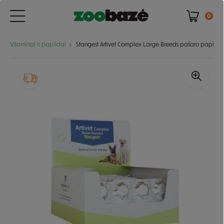
0
Vitaminai ir papildai
Stangest Artivet Complex Large Breeds pašaro papildas