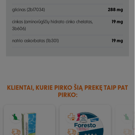
glicinas (2b17034)
288 mg
Negalite prisijungti prie paskyros?
cinkas (aminorūgščių hidrato cinko chelatas,
19 mg
3b606)
natrio askorbatas (1b301)
19 mg
KLIENTAI, KURIE PIRKO ŠIĄ PREKĘ TAIP PAT
PIRKO: