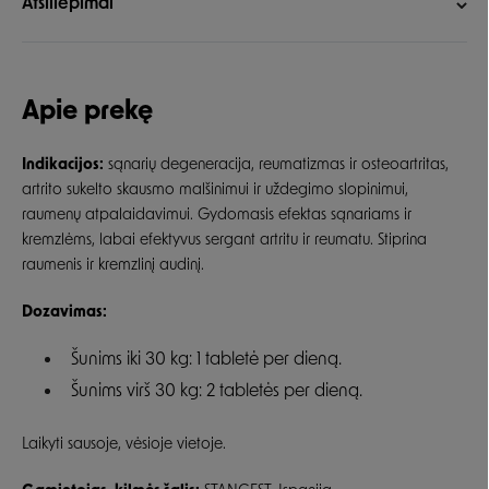
Atsiliepimai
Apie prekę
Indikacijos:
sąnarių degeneracija, reumatizmas ir osteoartritas,
artrito sukelto skausmo malšinimui ir uždegimo slopinimui,
raumenų atpalaidavimui. Gydomasis efektas sąnariams ir
kremzlėms, labai efektyvus sergant artritu ir reumatu. Stiprina
raumenis ir kremzlinį audinį.
Dozavimas:
Šunims iki 30 kg: 1 tabletė per dieną.
Šunims virš 30 kg: 2 tabletės per dieną.
Laikyti sausoje, vėsioje vietoje.