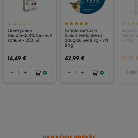
Clorexyderm
Foresto antkaklis
Royal Ca
šampūnas 4% šunims ir
šunims sveriantiems
sausas 
katėms - 250 ml
daugiau nei 8 kg - virš
- 2 kg
8 kg
14,49 €
42,99 €
19,70 
Galimi