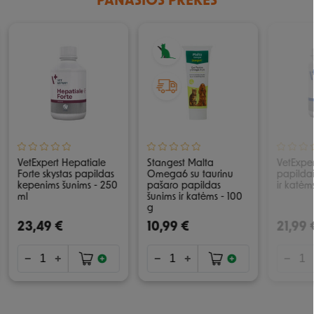
PANAŠIOS PREKĖS
VetExpert Hepatiale
Stangest Malta
VetExpe
Forte skystas papildas
Omega6 su taurinu
papildai
kepenims šunims - 250
pašaro papildas
ir katėm
ml
šunims ir katėms - 100
g
23,49 €
10,99 €
21,99 