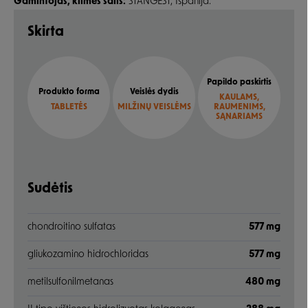
Gamintojas, kilmės šalis:
STANGEST, Ispanija.
Skirta
Papildo paskirtis
Produkto forma
Veislės dydis
KAULAMS,
TABLETĖS
MILŽINŲ VEISLĖMS
RAUMENIMS,
SĄNARIAMS
Sudėtis
chondroitino sulfatas
577 mg
gliukozamino hidrochloridas
577 mg
metilsulfonilmetanas
480 mg