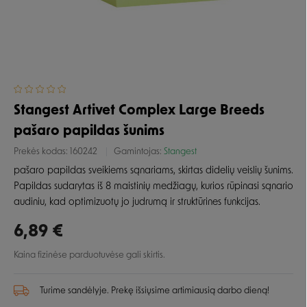
Stangest Artivet Complex Large Breeds
pašaro papildas šunims
Prekės kodas:
160242
Gamintojas:
Stangest
pašaro papildas sveikiems sąnariams, skirtas didelių veislių šunims.
Papildas sudarytas iš 8 maistinių medžiagų, kurios rūpinasi sąnario
audiniu, kad optimizuotų jo judrumą ir struktūrines funkcijas.
6,89 €
Kaina fizinėse parduotuvėse gali skirtis.
Turime sandėlyje. Prekę išsiųsime artimiausią darbo dieną!