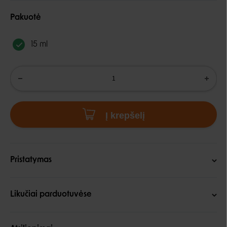
Pakuotė
15 ml
Į krepšelį
Pristatymas
Likučiai parduotuvėse