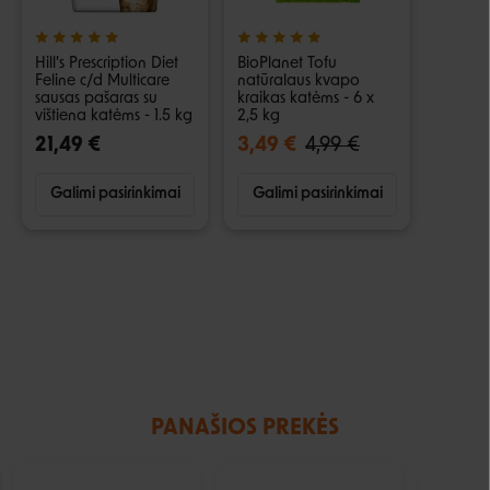
Hill's Prescription Diet
BioPlanet Tofu
Feline c/d Multicare
natūralaus kvapo
sausas pašaras su
kraikas katėms - 6 x
vištiena katėms - 1.5 kg
2,5 kg
21,49 €
3,49 €
4,99 €
Galimi pasirinkimai
Galimi pasirinkimai
PANAŠIOS PREKĖS