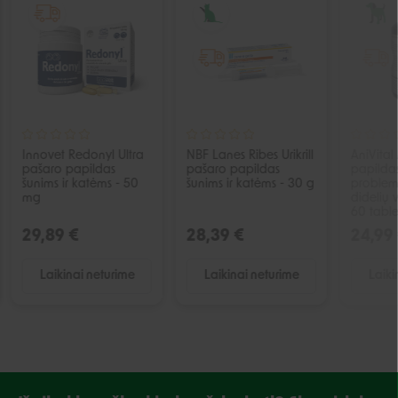
IŠPARDUOTA
IŠPARDUOTA
Innovet Redonyl Ultra
NBF Lanes Ribes Urikrill
AniVital
pašaro papildas
pašaro papildas
papildas
šunims ir katėms - 50
šunims ir katėms - 30 g
problemų
mg
didelių v
60 table
29,89 €
28,39 €
24,99
Laikinai neturime
Laikinai neturime
Laiki