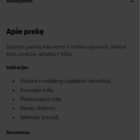
Atsiliepimai
Apie prekę
Šį pašaro papildą tinka vartoti ir mažiems gyvūnams, įskaitant
kates, paukščius, graužikus ir šeškus.
Indikacijos
:
Atopinis ir niežėjimą sukeliantis dermatitas;
Išsausėjęs kailis;
Pleiskanojanti oda;
Plaukų slinkimas;
Seborėja (sausoji).
Dozavimas: