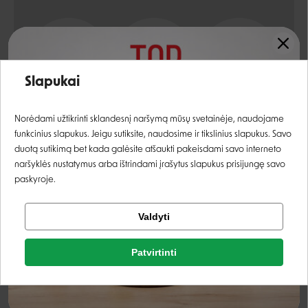
Produkto forma
Veislės dydis
Gyvūno amžius
Įvertinimas:
SKYSTIS
VISOMS VEISLĖMS
KAČIUKAMS
Slapukai
Prisijungti
Norėdami užtikrinti sklandesnį naršymą mūsų svetainėje, naudojame
funkcinius slapukus. Jeigu sutiksite, naudosime ir tikslinius slapukus. Savo
Registruotis
Sudėtis
duotą sutikimą bet kada galėsite atšaukti pakeisdami savo interneto
naršyklės nustatymus arba ištrindami įrašytus slapukus prisijungę savo
paskyroje.
nakvišų aliejus
99,95%
Tikrinti užsakymą
Valdyti
vitaminas E
0,05%
Facebook
Priedai
Patvirtinti
Rašyti atsiliepimą
Google
Rašyti atsiliepimą
gamma linolinė rūgštis (GLA)
70,76 mg