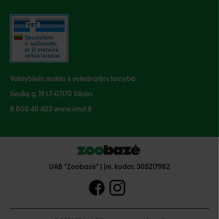
Valstybinės maisto ir veterinarijos tarnyba
Siesikų g. 19 LT-07170 Vilnius
8 800 40 403 www.vmvt.lt
UAB "Zoobazė" | Įm. kodas: 305217982