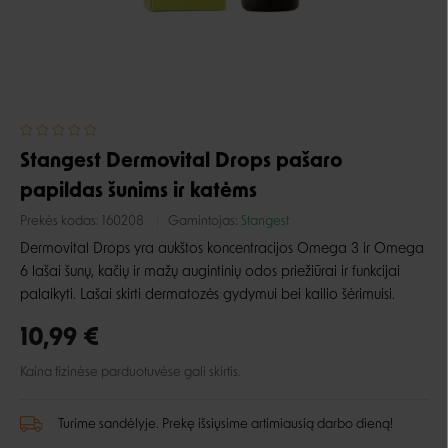
Stangest Dermovital Drops pašaro
papildas šunims ir katėms
Prekės kodas:
160208
Gamintojas:
Stangest
Dermovital Drops yra aukštos koncentracijos Omega 3 ir Omega
6 lašai
šunų, kačių ir mažų augintinių odos priežiūrai ir funkcijai
palaikyti. Lašai skirti dermatozės gydymui bei kailio šėrimuisi.
10,99 €
Kaina fizinėse parduotuvėse gali skirtis.
Turime sandėlyje. Prekę išsiųsime artimiausią darbo dieną!