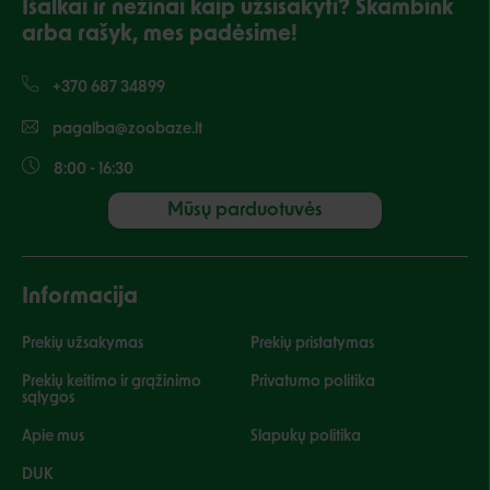
Išalkai ir nežinai kaip užsisakyti? Skambink
arba rašyk, mes padėsime!
+370 687 34899
pagalba@zoobaze.lt
8:00 - 16:30
Mūsų parduotuvės
Informacija
Prekių užsakymas
Prekių pristatymas
Prekių keitimo ir grąžinimo
Privatumo politika
sąlygos
Apie mus
Slapukų politika
DUK