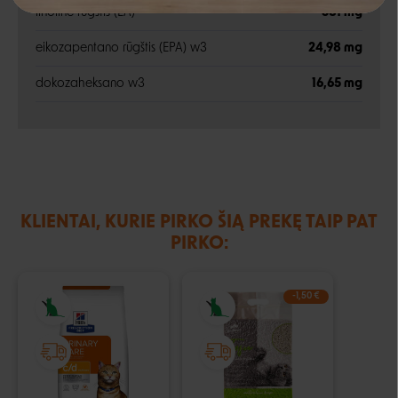
linolinė rūgštis (LA)
581 mg
Negalite prisijungti prie paskyros?
eikozapentano rūgštis (EPA) w3
24,98 mg
dokozaheksano w3
16,65 mg
KLIENTAI, KURIE PIRKO ŠIĄ PREKĘ TAIP PAT
PIRKO:
-1,50 €