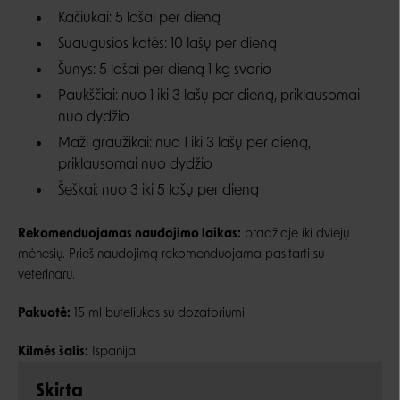
Kačiukai: 5 lašai per dieną
Suaugusios katės: 10 lašų per dieną
Šunys: 5 lašai per dieną 1 kg svorio
Paukščiai: nuo 1 iki 3 lašų per dieną, priklausomai
nuo dydžio
Maži graužikai: nuo 1 iki 3 lašų per dieną,
priklausomai nuo dydžio
Šeškai: nuo 3 iki 5 lašų per dieną
Rekomenduojamas naudojimo laikas:
pradžioje iki dviejų
mėnesių. Prieš naudojimą rekomenduojama pasitarti su
veterinaru.
Pakuotė:
15 ml buteliukas su dozatoriumi.
Kilmės šalis:
Ispanija
Skirta