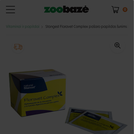
0
Vitaminai ir papildai
Stangest Floravet Complex pašaro papildas šunims ir k