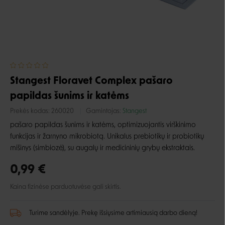
Stangest Floravet Complex pašaro
papildas šunims ir katėms
Prekės kodas:
260020
Gamintojas:
Stangest
pašaro papildas šunims ir katėms, optimizuojantis virškinimo
funkcijas ir žarnyno mikrobiotą. Unikalus prebiotikų ir probiotikų
mišinys (simbiozė), su augalų ir medicininių grybų ekstraktais.
0,99 €
Kaina fizinėse parduotuvėse gali skirtis.
Turime sandėlyje. Prekę išsiųsime artimiausią darbo dieną!