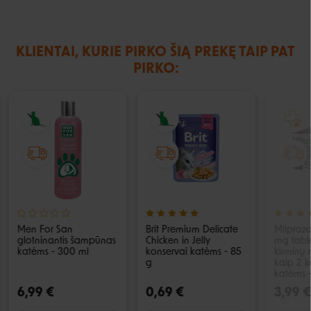
KLIENTAI, KURIE PIRKO ŠIĄ PREKĘ TAIP PAT
PIRKO:
Men For San
Brit Premium Delicate
Milpraz
glotninantis šampūnas
Chicken in Jelly
mg tabl
katėms - 300 ml
konservai katėms - 85
kirminų
g
kaip 2 k
katėms - 
6,99 €
0,69 €
3,99 €