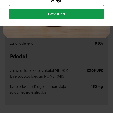
Valdyti
Facebook
žali baltymai
28,2%
Patvirtinti
Rašyti atsiliepimą
Google
žali riebalai
5,8%
Rašyti atsiliepimą
žali pelenai
31,6%
Negalite prisijungti prie paskyros?
žalia ląsteliena
9,8%
Priedai
žarnyno floros stabilizatoriai (4b1707)
1X109 UFC
Enterococcus faecium NCIMB 10415
kvapiosios medžiagos - paprastojo
150 mg
saldymedžio ekstraktas