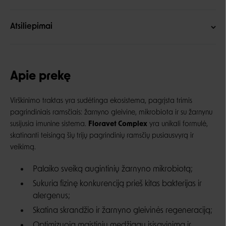
Atsiliepimai
Apie prekę
Virškinimo traktas yra sudėtinga ekosistema, pagrįsta trimis
pagrindiniais ramsčiais: žarnyno gleivine, mikrobiota ir su žarnynu
susijusia imunine sistema.
Floravet Complex
yra unikali formulė,
skatinanti teisingą šių trijų pagrindinių ramsčių pusiausvyrą ir
veikimą.
Palaiko sveiką augintinių žarnyno mikrobiotą;
Sukuria fizinę konkurenciją prieš kitas bakterijas ir
alergenus;
Skatina skrandžio ir žarnyno gleivinės regeneraciją;
Optimizuoja maistinių medžiagų įsisavinimą ir