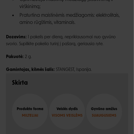
virškinimą;
Praturtina maistinėmis medžiagomis: elektrolitais,
amino rūgštimis, vitaminais.
Dozavims:
1 pakelis per dieną, nepriklausomai nuo gyvūno
svorio. Supilkite pakelio turinį į pašarą, geriausia ryte.
Pakuotė:
2 g.
Gamintojas, kilmės šalis:
STANGEST, Ispanija.
Skirta
Produkto forma
Veislės dydis
Gyvūno amžius
MILTELIAI
VISOMS VEISLĖMS
SUAUGUSIEMS