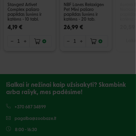
Stangest Artivet
NBF Lanes Relaxigen
Aurora 
Complex pašaro
Pet Mini pašaro
Nucron 
papildas šunims ir
papildas šunims ir
papildas
katėms - 10 tabl.
katėms - 20 tab.
katėms 
4,19 €
26,99 €
20,59
Laiki
Išalkai ir nežinai kaip užsisakyti? Skambink
arba rašyk, mes padėsime!
+370 687 34899
pagalba@zoobaze.lt
8:00 - 16:30