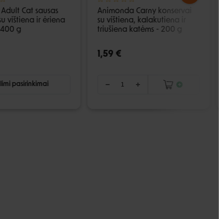
Adult Cat sausas
Animonda Carny konservai
u vištiena ir ėriena
su vištiena, kalakutiena ir
 400 g
triušiena katėms - 200 g
1,59 €
imi pasirinkimai