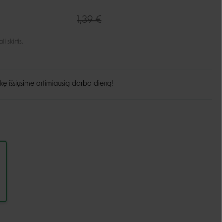
Guoliai ir patiesimai
1,39 €
Dubenėliai ir maitinimas
Narvai
Dubenėliai
 skirtis.
Durų landos
Automatinės girdyklos ir šėryklos
Maisto talpyklos
kę išsiųsime artimiausią darbo dieną!