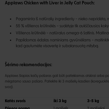
Applaws Chicken with Liver in Jelly Cat Pouch:
Pagaminta iš natūralių ingredientų – nieko nepridėta, 
55 % vištienos krūtinėlės – sudėtyje tik aukščiausios kok
Vištienos krūtinėlė – natūralus omega-6 šaltinis. Maitina 
Papildomas ėdalas naminiams gyvūnėliams – maitinkite
kad gautumėte visavertę ir subalansuotą mitybą.
Šėrimo rekomendacijos:
Applaws šlapias kačių pašaras gali būti patiekiamas atskirai arba pa
mėgstamo sauso pašaro. Patiekite iki 3 maišelių kasdien (koreguokit
svorį).
Katės svoris
iki 3 kg
3-5 kg
Dienos norma
1 maišelis
2 maišeliai