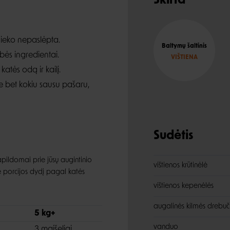
Skirta
nieko nepaslėpta.
Baltymų šaltinis
ybės ingredientai.
VIŠTIENA
katės odą ir kailį.
 bet kokiu sausu pašaru,
Sudėtis
pildomai prie jūsų augintinio
vištienos krūtinėlė
e porcijos dydį pagal katės
vištienos kepenėlės
augalinės kilmės drebuč
5 kg+
vanduo
3 maišeliai