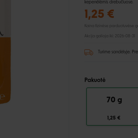
lio priežiūra
Automobiliui
Petnešos
kepenėlėmis drebučiuose.
ai ir aksesuarai
, dantų ir pėdų priežiūra
Pavadėliai
1,25 €
ukės ir lietpalčiai
tinės priemonės
Kaina fizinėse parduotuvėse gali
 ir džemperiai
i
Akcija galioja iki: 2026-08-31
Turime sandėlyje. Pre
Pakuotė
70 g
1,25 €