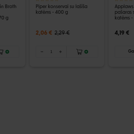
in Broth
Piper konservai su lašiša
Applaws 
katėms - 400 g
pašaras s
70 g
katėms -
2,06 €
2,29 €
4,19 €
Gal