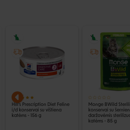
Hill's Prescription Diet Feline
Monge BWild Steril
i/d konservai su vištiena
konservai su šernien
katėms - 156 g
daržovėmis steriliz
katėms - 85 g