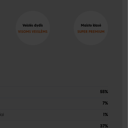
Veislės dydis
Maisto klasė
VISOMS VEISLĖMS
SUPER PREMIUM
55%
7%
iai
1%
37%