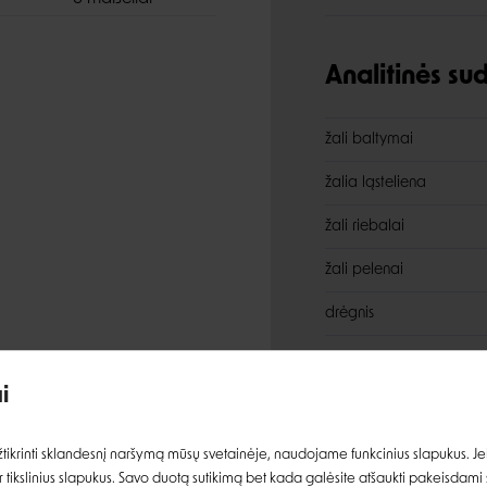
Analitinės s
žali baltymai
žalia ląsteliena
žali riebalai
žali pelenai
drėgnis
Įvertinimas:
i
Prisijungti
ikrinti sklandesnį naršymą mūsų svetainėje, naudojame funkcinius slapukus. Jeig
 tikslinius slapukus. Savo duotą sutikimą bet kada galėsite atšaukti pakeisdami