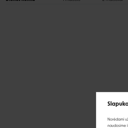
Slapuka
Norėdami užt
naudosime ir