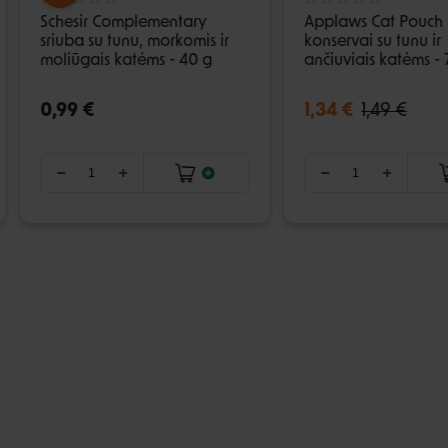
Schesir Complementary
Applaws Cat Pouch 
sriuba su tunu, morkomis ir
konservai su tunu ir
moliūgais katėms - 40 g
ančiuviais katėms - 
0,99 €
1,34 €
1,49 €