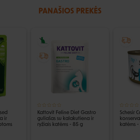
PANAŠIOS PREKĖS
ised
Kattovit Feline Diet Gastro
Schesir 
a ir
guliašas su kalakutiena ir
konservai
uotoms
ryžiais katėms - 85 g
katėms -