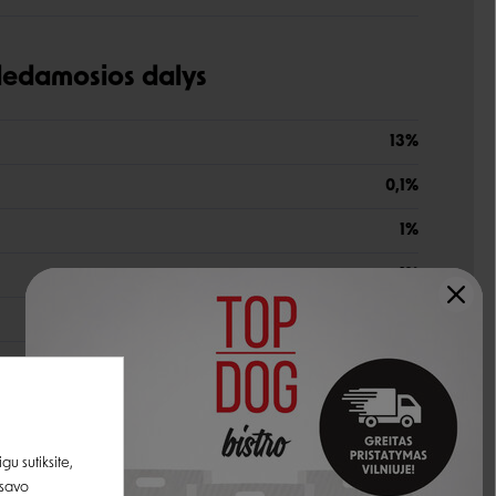
udedamosios dalys
13%
0,1%
1%
1%
84%
u sutiksite,
 savo