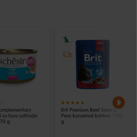
Complementary
Brit Premium Beef Stew &
 su tunu sultinyje
Peas konservai katėms - 100
 70 g
g