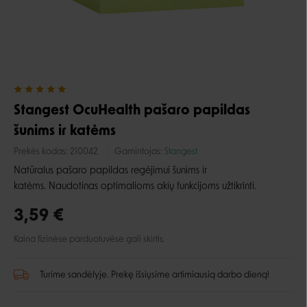
Stangest OcuHealth pašaro papildas
šunims ir katėms
Prekės kodas:
210042
Gamintojas:
Stangest
Natūralus pašaro papildas regėjimui šunims ir
katėms.
Naudotinas optimalioms akių funkcijoms užtikrinti.
3,59 €
Kaina fizinėse parduotuvėse gali skirtis.
Turime sandėlyje. Prekę išsiųsime artimiausią darbo dieną!