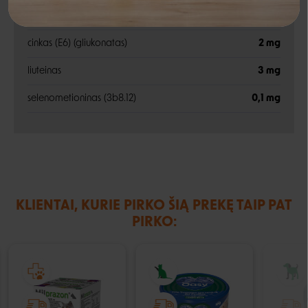
mėlynių ekstrakto (antocianinai), alfa lipoinės
15 mg
rūgštis
Negalite prisijungti prie paskyros?
cinkas (E6) (gliukonatas)
2 mg
liuteinas
3 mg
selenometioninas (3b8.12)
0,1 mg
KLIENTAI, KURIE PIRKO ŠIĄ PREKĘ TAIP PAT
PIRKO: