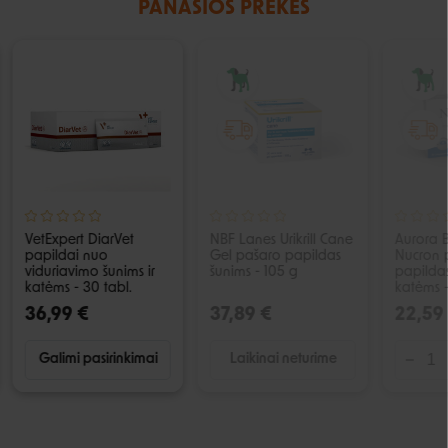
PANAŠIOS PREKĖS
IŠPARDUOTA
VetExpert DiarVet
NBF Lanes Urikrill Cane
Aurora 
papildai nuo
Gel pašaro papildas
Nucron 
viduriavimo šunims ir
šunims - 105 g
papildas
katėms - 30 tabl.
katėms -
36,99 €
37,89 €
22,59
Galimi pasirinkimai
Laikinai neturime