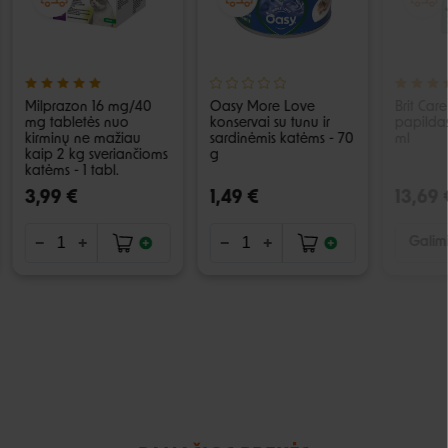
Milprazon 16 mg/40
Oasy More Love
Brit Care
mg tabletės nuo
konservai su tunu ir
papildas
kirminų ne mažiau
sardinėmis katėms - 70
ml
kaip 2 kg sveriančioms
g
katėms - 1 tabl.
3,99 €
1,49 €
13,69 
Galimi