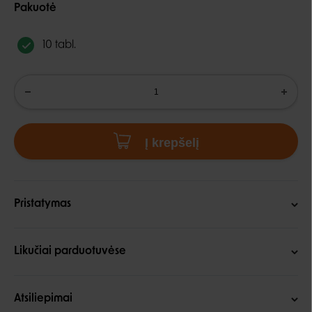
Pakuotė
10 tabl.
Į krepšelį
Pristatymas
Likučiai parduotuvėse
Atsiliepimai