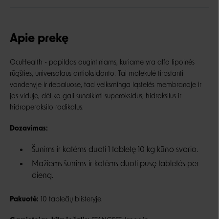
Apie prekę
OcuHealth -
papildas augintiniams, kuriame yra alfa lipoinės
rūgšties, universalaus antioksidanto. Tai molekulė tirpstanti
vandenyje ir riebaluose, tad veiksminga ląstelės membranoje ir
jos viduje, dėl ko gali sunaikinti superoksidus, hidroksilus ir
hidroperoksilo radikalus.
Dozavimas:
Šunims ir katėms duoti 1 tabletę 10 kg kūno svorio.
Mažiems šunims ir katėms duoti pusę tabletės per
dieną.
Pakuotė:
10 tablečių blisteryje.