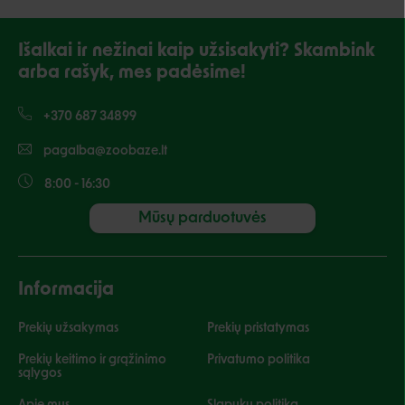
Išalkai ir nežinai kaip užsisakyti? Skambink
arba rašyk, mes padėsime!
+370 687 34899
pagalba@zoobaze.lt
8:00 - 16:30
Mūsų parduotuvės
Informacija
Prekių užsakymas
Prekių pristatymas
Prekių keitimo ir grąžinimo
Privatumo politika
sąlygos