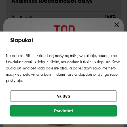
Analitinės sudedamosios dalys
žali baltymai
16,5%
žali riebalai
2,75%
Įvertinimas:
žalia ląsteliena
5,75%
Slapukai
žali pelenai
44,38%
Prisijungti
Norėdami užtikrinti sklandesnį naršymą mūsų svetainėje, naudojame
funkcinius slapukus. Jeigu sutiksite, naudosime ir tikslinius slapukus. Savo
Priedai
Registruotis
duotą sutikimą bet kada galėsite atšaukti pakeisdami savo interneto
naršyklės nustatymus arba ištrindami įrašytus slapukus prisijungę savo
paskyroje.
taurinas
250 mg
Tikrinti užsakymą
natrio askorbatas (E301)
50 mg
Valdyti
Facebook
apelsinų bioflavonoidai
35 mg
Patvirtinti
Rašyti atsiliepimą
vynuogių sėklų ekstraktas
20 mg
Google
Rašyti atsiliepimą