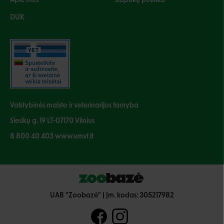
Apie mus
Slapukų politika
DUK
Valstybinės maisto ir veterinarijos tarnyba
Siesikų g. 19 LT-07170 Vilnius
8 800 40 403 www.vmvt.lt
UAB "Zoobazė" | Įm. kodas: 305217982