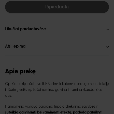
Išparduota
Likučiai parduotuvėse
Atsiliepimai
Apie prekę
OptiCan akių lašai - valiklis šunims ir katėms apsaugo nuo infekcijų
ir išorinių veiksnių. Lašai ramina, gaivina ir ramina skaudančias
akis.
Hamamelio vanduo padidina tirpalo drėkinimo savybes ir
suteikia gaivinantį bei raminantį efektą
,
padeda palaikyti