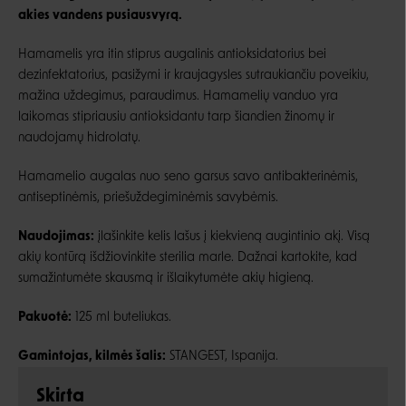
akies vandens pusiausvyrą.
Hamamelis yra itin stiprus augalinis antioksidatorius bei
dezinfektatorius, pasižymi ir kraujagysles sutraukiančiu poveikiu,
mažina uždegimus, paraudimus. Hamamelių vanduo yra
laikomas stipriausiu antioksidantu tarp šiandien žinomų ir
naudojamų hidrolatų.
Hamamelio augalas nuo seno garsus savo antibakterinėmis,
antiseptinėmis, priešuždegiminėmis savybėmis.
Naudojimas:
įlašinkite kelis lašus į kiekvieną augintinio akį. Visą
akių kontūrą išdžiovinkite sterilia marle. Dažnai kartokite, kad
sumažintumėte skausmą ir išlaikytumėte akių higieną.
Pakuotė:
125 ml buteliukas.
Gamintojas, kilmės šalis:
STANGEST, Ispanija.
Skirta