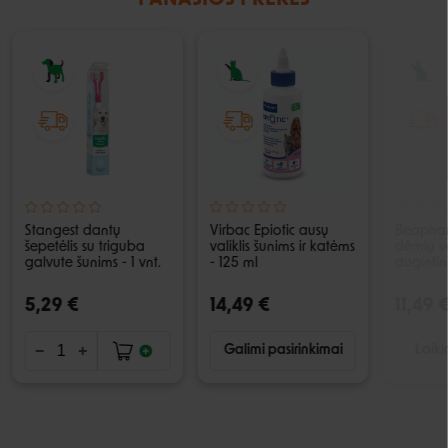
PANAŠIOS PREKĖS
Stangest dantų
Virbac Epiotic ausų
Beaphar
šepetėlis su triguba
valiklis šunims ir katėms
dėmių va
galvute šunims - 1 vnt.
- 125 ml
augintin
5,29 €
14,49 €
11,49 
Galimi pasirinkimai
Laiki