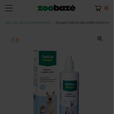
0
Ausų, akių, dantų ir pėdų priežiūra
Stangest OptiCan akių valiklis šunims ir kat