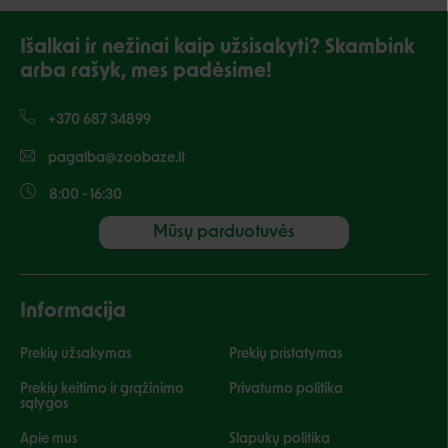
Išalkai ir nežinai kaip užsisakyti? Skambink
arba rašyk, mes padėsime!
+370 687 34899
pagalba@zoobaze.lt
8:00 - 16:30
Mūsų parduotuvės
Informacija
Prekių užsakymas
Prekių pristatymas
Prekių keitimo ir grąžinimo
Privatumo politika
sąlygos
Apie mus
Slapukų politika