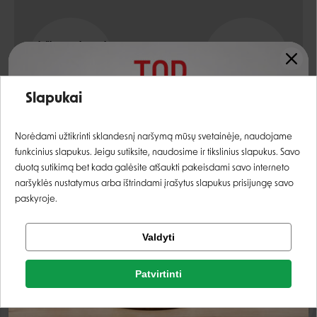
Priežiūros priemonių
Priemonės paskirtis
tipai
AKIŲ PRIEŽIŪRAI
LAŠAI
Įvertinimas:
Slapukai
Prisijungti
Norėdami užtikrinti sklandesnį naršymą mūsų svetainėje, naudojame
funkcinius slapukus. Jeigu sutiksite, naudosime ir tikslinius slapukus. Savo
Registruotis
duotą sutikimą bet kada galėsite atšaukti pakeisdami savo interneto
naršyklės nustatymus arba ištrindami įrašytus slapukus prisijungę savo
paskyroje.
KLIENTAI, KURIE PIRKO ŠIĄ PREKĘ TAIP PAT
PIRKO:
Tikrinti užsakymą
Valdyti
Facebook
IŠPARDUOTA
Patvirtinti
Rašyti atsiliepimą
Google
Rašyti atsiliepimą