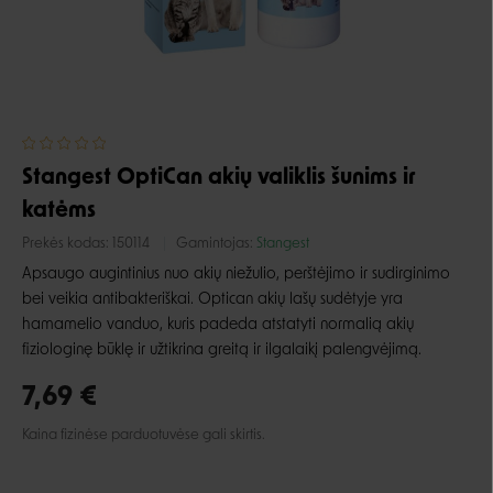
Stangest OptiCan akių valiklis šunims ir
katėms
Prekės kodas:
150114
Gamintojas:
Stangest
Apsaugo augintinius nuo akių niežulio, perštėjimo ir sudirginimo
bei veikia antibakteriškai. Optican akių lašų sudėtyje yra
hamamelio vanduo, kuris padeda atstatyti normalią akių
fiziologinę būklę ir užtikrina greitą ir ilgalaikį palengvėjimą.
7,69 €
Kaina fizinėse parduotuvėse gali skirtis.