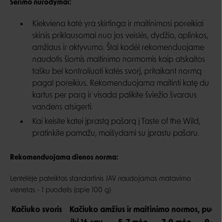
Šėrimo nurodymai:
Kiekviena katė yra skirtinga ir maitinimosi poreikiai
skirsis priklausomai nuo jos veislės, dydžio, aplinkos,
amžiaus ir aktyvumo. Štai kodėl rekomenduojame
naudotis šiomis maitinimo normomis kaip atskaitos
tašku bei kontroliuoti katės svorį, pritaikant normą
pagal poreikius. Rekomenduojama maitinti katę du
kartus per parą ir visada palikite šviežio švaraus
vandens atsigerti.
Kai keisite katei įprastą pašarą į Taste of the Wild,
pratinkite pamažu, maišydami su įprastu pašaru.
Rekomenduojama dienos norma:
Lentelėje pateiktas standartinis JAV naudojamas matavimo
vienetas - 1 puodelis (apie 100 g)
Kačiuko svoris
Kačiuko amžius ir maitinimo normos, puode