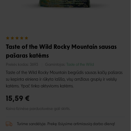
Taste of the Wild Rocky Mountain sausas
pašaras katėms
Prekės kodas:
3693
Gamintojas:
Taste of the Wild
Taste of the Wild Rocky Mountain begrūdis sausas kačių pašaras
su kepinta elniena ir rūkyta lašiša, visų amžiaus grupių ir veislių
katėms. Ypač tinka aktyvioms katėms.
15,59 €
Kaina fizinėse parduotuvėse gali skirtis.
Turime sandėlyje. Prekę išsiųsime artimiausią darbo dieną!