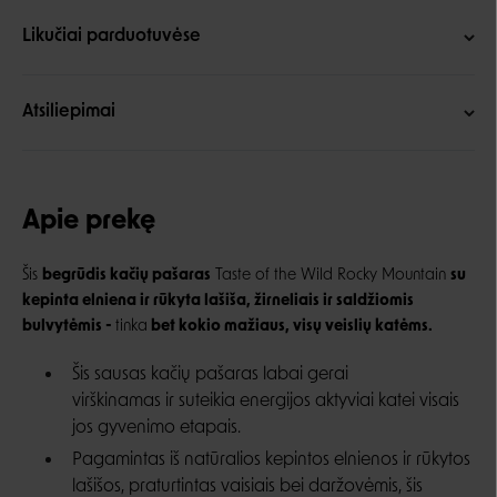
Likučiai parduotuvėse
Atsiliepimai
Apie prekę
Šis
begrūdis kačių pašaras
Taste of the Wild Rocky Mountain
su
kepinta elniena ir rūkyta lašiša, žirneliais ir saldžiomis
bulvytėmis -
tinka
bet kokio mažiaus, visų veislių katėms.
Šis sausas kačių pašaras labai gerai
virškinamas ir suteikia energijos aktyviai katei visais
jos gyvenimo etapais.
Pagamintas iš natūralios kepintos elnienos ir rūkytos
lašišos, praturtintas vaisiais bei daržovėmis, šis