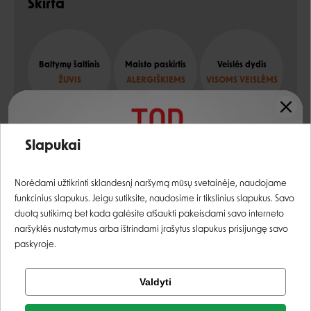
Skirta
Baltymų šaltinis
Maisto paskirtis
Veislės dydis
ŽUVIS
ALERGIŠKIEMS
VISOMS VEISLĖMS
Įvertinimas:
Slapukai
Sudėtis
Prisijungti
Norėdami užtikrinti sklandesnį naršymą mūsų svetainėje, naudojame
funkcinius slapukus. Jeigu sutiksite, naudosime ir tikslinius slapukus. Savo
vištienos miltai, žirniai, saldžiosios bulvės, vištienos
Registruotis
duotą sutikimą bet kada galėsite atšaukti pakeisdami savo interneto
riebalai, žirnių proteinas, bulvių baltymas
naršyklės nustatymus arba ištrindami įrašytus slapukus prisijungę savo
paskyroje.
kepta elniena
4%
rukyta lašiša
4%
Tikrinti užsakymą
Valdyti
Facebook
vandenyno žuvų miltai, mineralai, džiovinta cikorijos