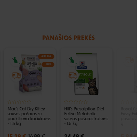
PANAŠIOS PREKĖS
AKCIJA
−10%
Mac's Cat Dry Kitten
Hill's Prescription Diet
Royal C
sausas pašaras su
Feline Metabolic
Fussy Ex
paukštiena kačiukams
sausas pašaras katėms
pašaras
- 1.5 kg
- 1.5 kg
g