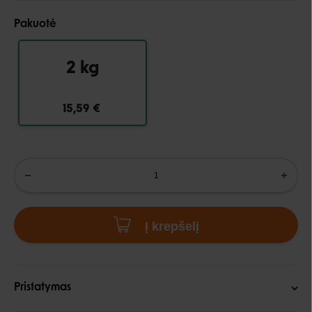
Pakuotė
2 kg
15,59 €
Į krepšelį
Pristatymas