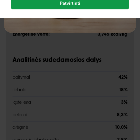
šaknis, pomidorai, mėlynės, avietės, jukos (yucca
Patvirtinti
Rašyti atsiliepimą
schidigera) ekstraktas
Google
Rašyti atsiliepimą
Energetinė vertė:
3,745 kcal/kg
Negalite prisijungti prie paskyros?
Analitinės sudedamosios dalys
baltymai
42%
riebalai
18%
ląsteliena
3%
pelenai
8,3%
drėgmė
10,0%