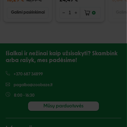
15,29 €
16,99 €
24,49 €
5,84 
Galimi pasirinkimai
Galimi
Išalkai ir nežinai kaip užsisakyti? Skambink
arba rašyk, mes padėsime!
+370 687 34899
pagalba@zoobaze.lt
8:00 - 16:30
Mūsų parduotuvės