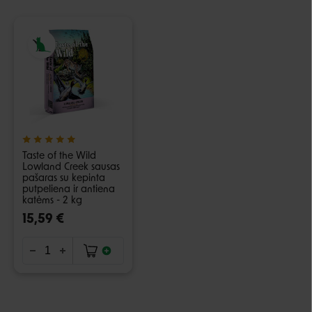
Taste of the Wild
Lowland Creek sausas
pašaras su kepinta
putpeliena ir antiena
katėms - 2 kg
15,59 €