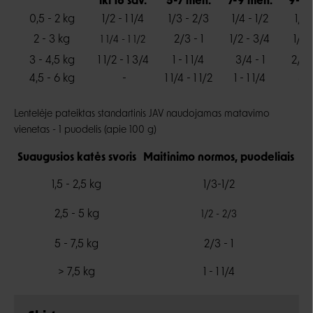
iki 16 sav.
5-7 mėn.
7-9 mėn.
9-12
0,5 - 2 kg
1/2 - 1 1/4
1/3 - 2/3
1/4 - 1/2
1/4 
2 - 3 kg
2/3 - 1
1/2 - 3/4
1/2 
1 1/4 - 1 1/2
3 - 4,5 kg
1 1/2 - 1 3/4
1 - 1 1/4
3/4 - 1
2/3 
4,5 - 6 kg
-
1 1/4 - 1 1/2
1 - 1 1/4
3/4
Lentelėje pateiktas standartinis JAV naudojamas matavimo
vienetas - 1 puodelis (apie 100 g)
Suaugusios katės svoris
Maitinimo normos, puodeliais
1,5 - 2,5 kg
1/3-1/2
2,5 - 5 kg
1/2 - 2/3
5 - 7,5 kg
2/3 - 1
> 7,5 kg
1 - 1 1/4