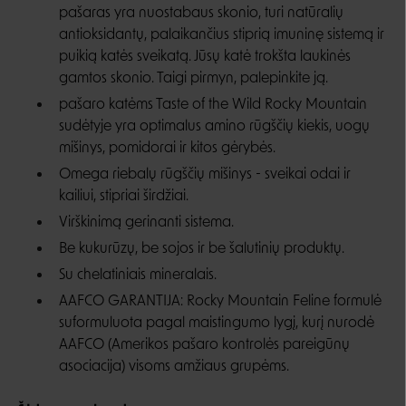
pašaras yra nuostabaus skonio, turi natūralių
antioksidantų, palaikančius stiprią imuninę sistemą ir
puikią katės sveikatą. Jūsų katė trokšta laukinės
gamtos skonio. Taigi pirmyn, palepinkite ją.
pašaro katėms Taste of the Wild Rocky Mountain
sudėtyje yra optimalus amino rūgščių kiekis, uogų
mišinys, pomidorai ir kitos gėrybės.
Omega riebalų rūgščių mišinys - sveikai odai ir
kailiui, stipriai širdžiai.
Virškinimą gerinanti sistema.
Be kukurūzų, be sojos ir be šalutinių produktų.
Su chelatiniais mineralais.
AAFCO GARANTIJA: Rocky Mountain Feline formulė
suformuluota pagal maistingumo lygį, kurį nurodė
AAFCO (Amerikos pašaro kontrolės pareigūnų
asociacija) visoms amžiaus grupėms.