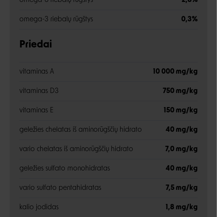
omega-6 riebalų rūgštys
2,8%
omega-3 riebalų rūgštys
0,3%
Priedai
vitaminas A
10 000 mg/kg
vitaminas D3
750 mg/kg
vitaminas E
150 mg/kg
geležies chelatas iš aminorūgščių hidrato
40 mg/kg
vario chelatas iš aminorūgščių hidrato
7,0 mg/kg
geležies sulfato monohidratas
40 mg/kg
vario sulfato pentahidratas
7,5 mg/kg
kalio jodidas
1,8 mg/kg