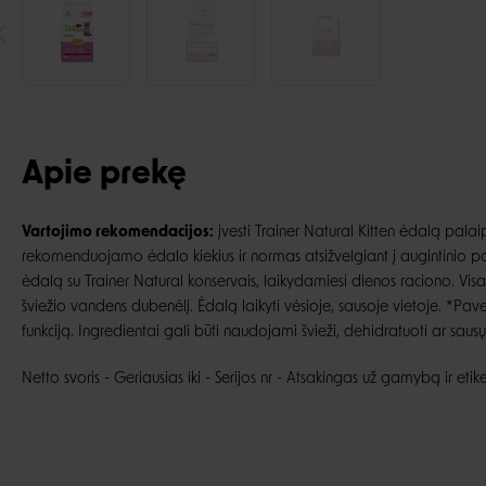
Apie prekę
Vartojimo rekomendacijos:
įvesti Trainer Natural Kitten ėdalą palaip
rekomenduojamo ėdalo kiekius ir normas atsižvelgiant į augintinio pore
ėdalą su Trainer Natural konservais, laikydamiesi dienos raciono. Visad
šviežio vandens dubenėlį. Ėdalą laikyti vėsioje, sausoje vietoje. *Paveiks
funkciją. Ingredientai gali būti naudojami švieži, dehidratuoti ar saus
Netto svoris - Geriausias iki - Serijos nr - Atsakingas už gamybą ir etik