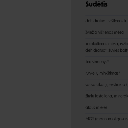
Sudėtis
dehidratuoti vištienos i
šviežia vištienos mėsa
kalakutienos mėsa, ryžiai
dehidratuoti žuvies balt
linų sėmenys*
runkelių minkštimas*
sauso cikorijų ekstrakto (i
žirnių ląsteliena, mineral
alaus mielės
MOS (mannan-oligosacc