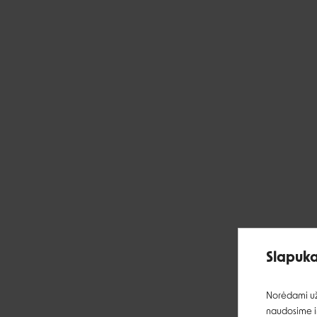
Slapuka
Norėdami užt
naudosime ir