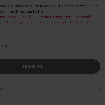
tiena - visavertis pašaras kačiukams nuo 1 iki 6 mėnesių amžiaus. Taip
Guoliai ir patiesimai
Dubenėliai ir maitinimas
nčioms ir maitinančioms katėms.
Narvai
 metu vyksta pakuočių dizaino atnaujinimas, todėl užsakydami šią
Dubenėliai
Durų landos
ją, arba seną pakuotės dizainą. Užtikriname, kad produktas ir jo
Automatinės girdyklos ir šėryklos
Maisto talpyklos
 skirtis.
Išparduota
e