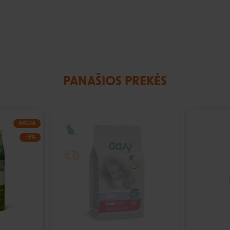
PANAŠIOS PREKĖS
AKCIJA
IŠPARDUOTA
−5%