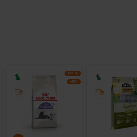
AKCIJA
−10%