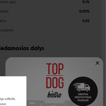
ytrium spp.)
0,1%
tidai)*
0,03%
aktas
0,02
gredientai
udedamosios dalys
36,5%
19%
2%
7%
u sutiksite,
s
1%
 savo