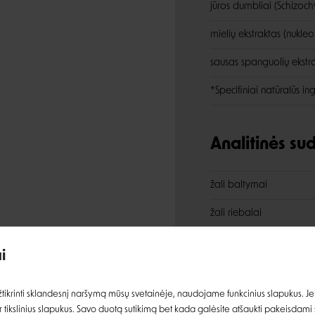
jūros dumbliai (Schizoch
mielių ekstraktas (nukleo
sausas spanguolių ekstr
*Specifiniai natūralūs in
Analitinės s
žali baltymai
Įvertinimas:
žali riebalai
žalia ląsteliena
i
žali pelenai
Prisijungti
ikrinti sklandesnį naršymą mūsų svetainėje, naudojame funkcinius slapukus. Jeig
Omega-3 riebalų rūgšty
 tikslinius slapukus. Savo duotą sutikimą bet kada galėsite atšaukti pakeisdami