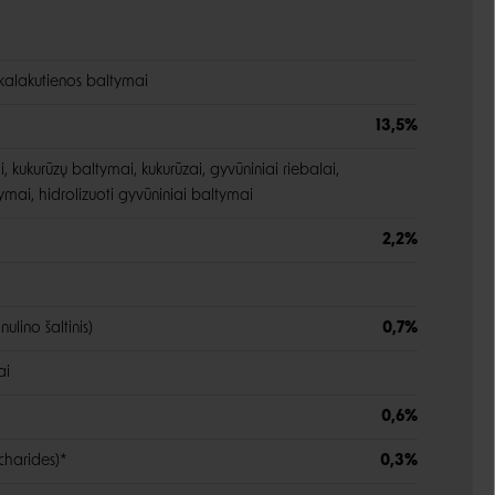
r kalakutienos baltymai
13,5%
, kukurūzų baltymai, kukurūzai, gyvūniniai riebalai,
ymai, hidrolizuoti gyvūniniai baltymai
2,2%
nulino šaltinis)
0,7%
ai
0,6%
harides)*
0,3%