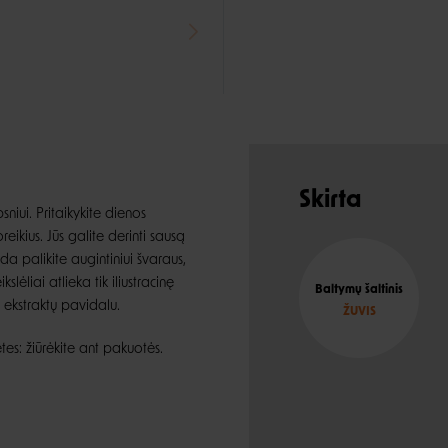
Skirta
sniui. Pritaikykite dienos
ikius. Jūs galite derinti sausą
a palikite augintiniui švaraus,
lėliai atlieka tik iliustracinę
Baltymų šaltinis
ų ekstraktų pavidalu.
ŽUVIS
etes: žiūrėkite ant pakuotės.