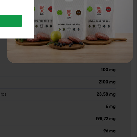
33000 TV
1920 TV
525 mg
100 mg
2100 mg
atas
23,58 mg
6 mg
198,72 mg
96 mg