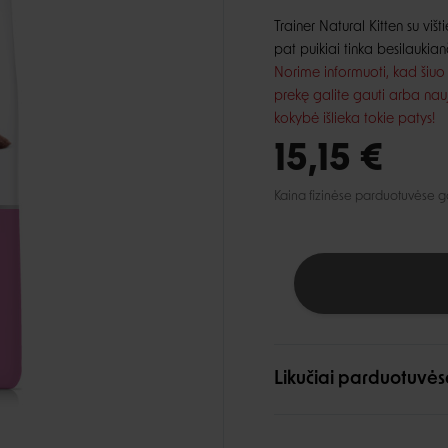
lio priežiūra
Automobiliui
Petnešos
ai ir aksesuarai
Trainer Natural Kitten su viš
, dantų ir pėdų priežiūra
Pavadėliai
pat puikiai tinka besilaukia
ukės ir lietpalčiai
tinės priemonės
Norime informuoti, kad šiuo
 ir džemperiai
prekę galite gauti arba nau
i
kokybė išlieka tokie patys!
15,15 €
Kaina fizinėse parduotuvėse gali
Likučiai parduotuvės