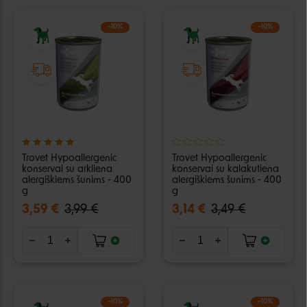
−10%
−10%
Trovet Hypoallergenic
Trovet Hypoallergenic
konservai su arkliena
konservai su kalakutiena
alergiškiems šunims - 400
alergiškiems šunims - 400
g
g
3,59 €
3,99 €
3,14 €
3,49 €
−10%
−10%