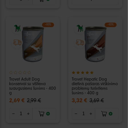
−10%
−10%
Trovet Adult Dog
Trovet Hepatic Dog
konservai su vištiena
dietinis pašaras virškinimo
suaugusiems šunims - 400
problemų turintiems
g
šunims - 400 g
2,69 €
2,99 €
3,32 €
3,69 €