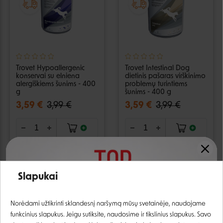
Trovet Hypoallergenic
Trovet Intestinal Dog
konservai su elniena
dietinis pašaras virškinimo
alergiškiems šunims - 400
problemų turintiems
g
šunims - 400 g
3,59 €
3,99 €
3,59 €
3,99 €
−10%
−10%
Slapukai
Prisijungti
Norėdami užtikrinti sklandesnį naršymą mūsų svetainėje, naudojame
funkcinius slapukus. Jeigu sutiksite, naudosime ir tikslinius slapukus. Savo