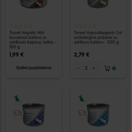
Trovet Hepatic Hld
Trovet Hypoallergenic Cat
konservai katėms su
antialerginis pašaras su
sutrikusia kepenų veikla -
arkliena katėms - 200 g
100 g
1,99 €
2,79 €
Galimi pasirinkimai