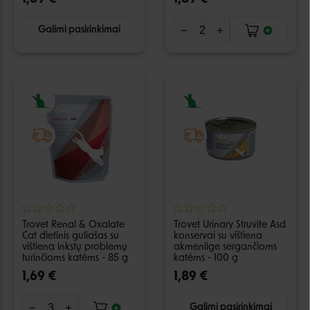
Galimi pasirinkimai
Trovet Renal & Oxalate
Trovet Urinary Struvite Asd
Cat dietinis guliašas su
konservai su vištiena
vištiena inkstų problemų
akmenlige sergančioms
turinčioms katėms - 85 g
katėms - 100 g
1,69 €
1,89 €
Galimi pasirinkimai