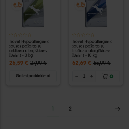
Trovet Hypoallergenic
Trovet Hypoallergenic
sausas pašaras su
sausas pašaras su
arkliena alergiškiems
triušiena alergiškiems
šunims - 3 kg
šunims - 10 kg
26,59 €
27,99 €
62,69 €
65,99 €
Galimi pasirinkimai
1
2