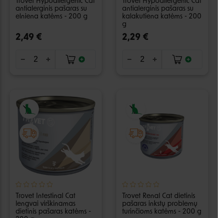
Trovet Hypoallergenic Cat
Trovet Hypoallergenic Cat
antialerginis pašaras su
antialerginis pašaras su
elniena katėms - 200 g
kalakutiena katėms - 200
g
2,49 €
2,29 €
Trovet Intestinal Cat
Trovet Renal Cat dietinis
lengvai virškinamas
pašaras inkstų problemų
dietinis pašaras katėms -
turinčioms katėms - 200 g