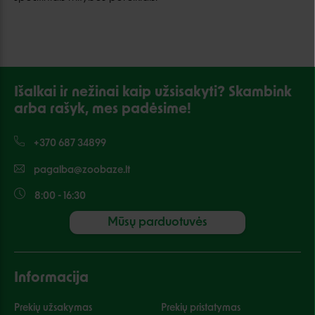
Išalkai ir nežinai kaip užsisakyti? Skambink
arba rašyk, mes padėsime!
+370 687 34899
pagalba@zoobaze.lt
8:00 - 16:30
Mūsų parduotuvės
Informacija
Prekių užsakymas
Prekių pristatymas