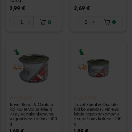
200 g
2,99 €
2,69 €
Trovet Renal & Oxalate
Trovet Renal & Oxalate
Rid konservai su ėriena
Rid konservai su vištiena
inkstų nepakankamumu
inkstų nepakankamumu
sergančioms katėms - 100
sergančioms katėms - 100
g
g
1,69 €
1,89 €