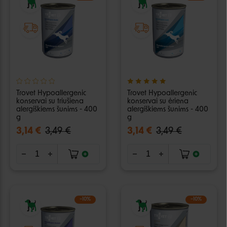
Trovet Hypoallergenic
Trovet Hypoallergenic
konservai su triušiena
konservai su ėriena
alergiškiems šunims - 400
alergiškiems šunims - 400
g
g
3,14 €
3,49 €
3,14 €
3,49 €
−10%
−10%