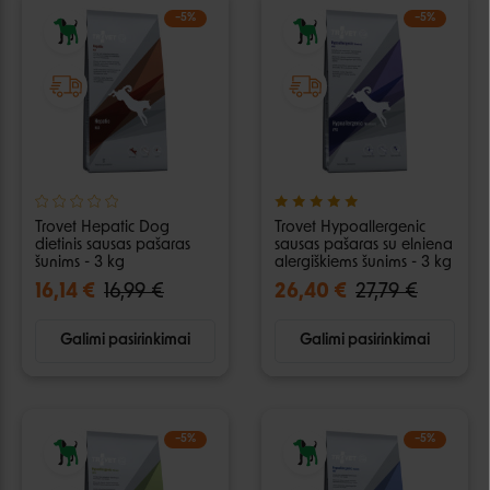
−5%
−5%
Trovet Hepatic Dog
Trovet Hypoallergenic
dietinis sausas pašaras
sausas pašaras su elniena
šunims - 3 kg
alergiškiems šunims - 3 kg
16,14 €
16,99 €
26,40 €
27,79 €
Galimi pasirinkimai
Galimi pasirinkimai
−5%
−5%