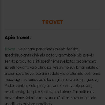
TROVET
Apie Trovet:
Trovet
– veterinarų patvirtintas prekės ženklas,
specializuojantis klinikinių pašarų gamyboje. Šio prekės
ženklo produktai skirti specifinėms sveikatos problemoms
spręsti, tokioms kaip alergijos, virškinimo sutrikimai, inkstų ar
širdies ligos. Trovet pašarų sudėtis yra praturtinta būtinomis
medžiagomis, kurios palaiko augintinio sveikatą ir gerovę.
Prekės ženklas siūlo platų sausų ir konservuotų pašarų
asortimentą, skirtą tiek šunims, tiek katėms. Tai patikimas
pasirinkimas šeimininkams, kurie rūpinasi savo augintinio
specifiniais mitybos poreikiais.