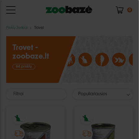
0
Prekių ženklai
Trovet
Trovet -
zoobaze.lt
64 prekių
Filtrai
Populiariausios