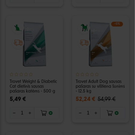
−5%
Trovet Weight & Diabetic
Trovet Adult Dog sausas
Cat dietinis sausas
pašaras su vištiena šunims
pašaras katėms - 500 g
- 12.5 kg
5,49 €
52,24 €
54,99 €