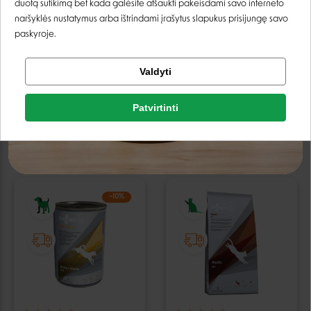
Registruotis
duotą sutikimą bet kada galėsite atšaukti pakeisdami savo interneto
naršyklės nustatymus arba ištrindami įrašytus slapukus prisijungę savo
paskyroje.
Trovet Recovery Liquid
Trovet Unique Protein
Tikrinti užsakymą
Valdyti
visavertis skystas pašaras
konservai su kalakutiena
Facebook
šunims ir katėms - 190 g
šunims ir katėms - 200 g
4,31 €
4,79 €
2,69 €
2,99 €
Patvirtinti
Google
Galimi pasirinkimai
Negalite prisijungti prie paskyros?
−10%