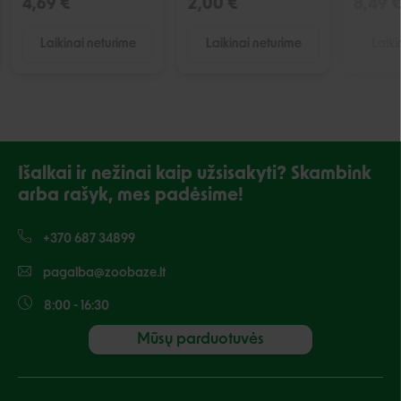
4,69 €
2,00 €
8,49 
Laikinai neturime
Laikinai neturime
Laiki
Išalkai ir nežinai kaip užsisakyti? Skambink
arba rašyk, mes padėsime!
+370 687 34899
pagalba@zoobaze.lt
8:00 - 16:30
Mūsų parduotuvės