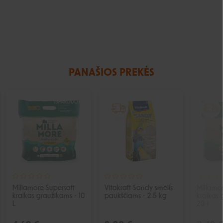
PANAŠIOS PREKĖS
IŠPARDUOTA
IŠPARDUOTA
Millamore Supersoft
Vitakraft Sandy smėlis
Millamo
kraikas graužikams - 10
paukščiams - 2.5 kg
kraikas 
L
20 l