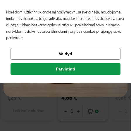
PIRKO:
Prisijungti
Norėdami užtikrinti sklandesnį naršymą mūsų svetainėje, naudojame
funkcinius slapukus. Jeigu sutiksite, naudosime ir tikslinius slapukus. Savo
IŠPARDUOTA
Registruotis
duotą sutikimą bet kada galėsite atšaukti pakeisdami savo interneto
naršyklės nustatymus arba ištrindami įrašytus slapukus prisijungę savo
paskyroje.
Tikrinti užsakymą
Valdyti
Facebook
Patvirtinti
Rašyti atsiliepimą
Animonda Vom
Benelux Kinlys Primus
Brit Pr
Feinsten konservai su
visavertis pašaras
Steriliz
Google
paukštiena ir veršiena
egzotiniams
steriliz
Rašyti atsiliepimą
katėms - 100 g
paukščiams - 1 kg
100 g
1,29 €
4,66 €
0,65 
Negalite prisijungti prie paskyros?
Laikinai neturime