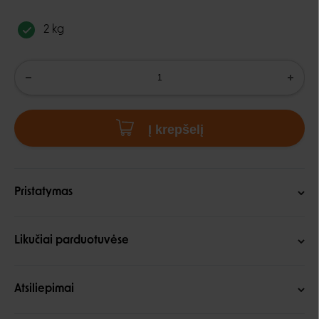
2 kg
Į krepšelį
Pristatymas
Likučiai parduotuvėse
Atsiliepimai