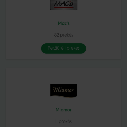
Mac's
82 prekės
Peržiūrėti prekes
Miamor
11 prekės