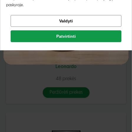
Peržiūrėti prekes
paskyroje.
Tikrinti užsakymą
Valdyti
Facebook
Patvirtinti
Google
Leonardo
Negalite prisijungti prie paskyros?
48 prekės
Peržiūrėti prekes