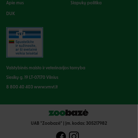
Apie mus
Slapukų politika
DUK
Valstybinės maisto ir veterinarijos tarnyba
Siesikų g. 19 LT-07170 Vilnius
8 800 40 403 www.vmvt.lt
UAB "Zoobazė" | Įm. kodas: 305217982