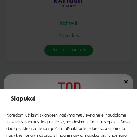
Kattovit
26 prekės
Peržiūrėti prekes
Slapukai
Prisijungti
KONG
Norėdami užtikrinti sklandesnį naršymą mūsų svetainėje, naudojame
funkcinius slapukus. Jeigu sutiksite, naudosime ir tikslinius slapukus. Savo
57 prekės
Registruotis
duotą sutikimą bet kada galėsite atšaukti pakeisdami savo interneto
naršyklės nustatymus arba ištrindami įrašytus slapukus prisijungę savo