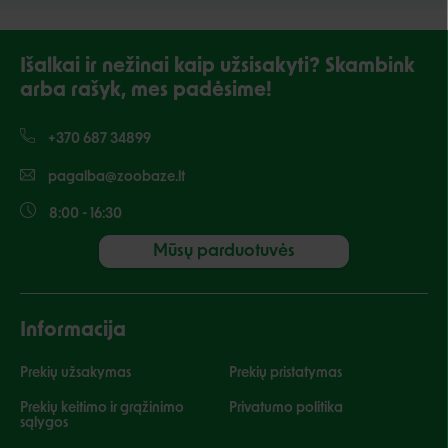
Išalkai ir nežinai kaip užsisakyti? Skambink
arba rašyk, mes padėsime!
+370 687 34899
pagalba@zoobaze.lt
8:00 - 16:30
Mūsų parduotuvės
Informacija
Prekių užsakymas
Prekių pristatymas
Prekių keitimo ir grąžinimo
Privatumo politika
sąlygos