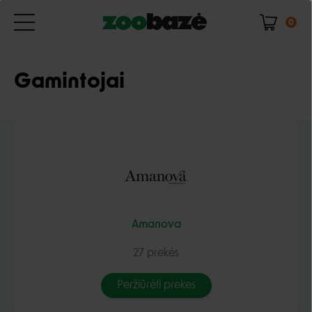
0
Gamintojai
Amanova
27 prekės
Peržiūrėti prekes