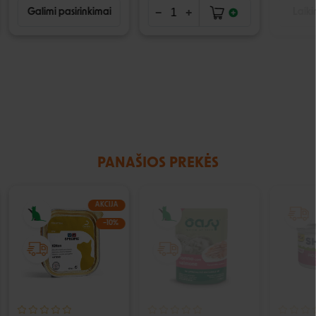
Galimi pasirinkimai
Laiki
PANAŠIOS PREKĖS
AKCIJA
IŠPARDUOTA
−10%