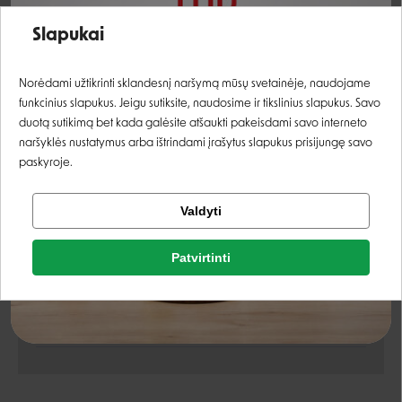
Įvertinimas:
vištienos sultinys
24%
Slapukai
sūris
5%
Prisijungti
Norėdami užtikrinti sklandesnį naršymą mūsų svetainėje, naudojame
ryžiai
1%
funkcinius slapukus. Jeigu sutiksite, naudosime ir tikslinius slapukus. Savo
Registruotis
duotą sutikimą bet kada galėsite atšaukti pakeisdami savo interneto
Analitinės sudedamosios dalys
naršyklės nustatymus arba ištrindami įrašytus slapukus prisijungę savo
paskyroje.
žali baltymai
14%
Tikrinti užsakymą
Valdyti
Facebook
žali riebalai
0,5%
Patvirtinti
žali pelenai
2%
Rašyti atsiliepimą
Google
žalia ląsteliena
1%
Rašyti atsiliepimą
drėgnis
82%
Negalite prisijungti prie paskyros?