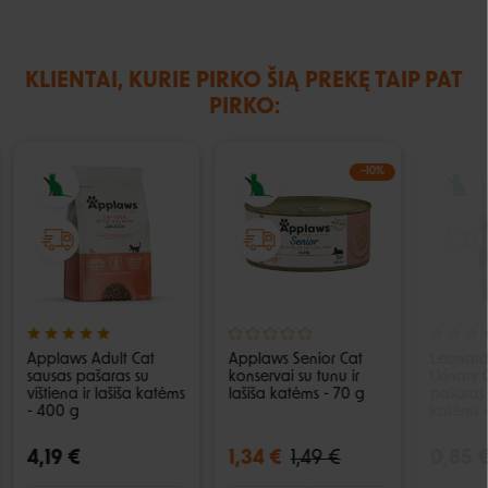
KLIENTAI, KURIE PIRKO ŠIĄ PREKĘ TAIP PAT
PIRKO:
−10%
Applaws Adult Cat
Applaws Senior Cat
Leonard
sausas pašaras su
konservai su tunu ir
Urinary 
vištiena ir lašiša katėms
lašiša katėms - 70 g
pašaras 
- 400 g
katėms 
4,19 €
1,34 €
1,49 €
0,85 