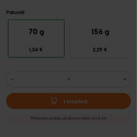
Pakuotė
70 g
156 g
1,34 €
2,29 €
Į krepšelį
Minimalus prekės užsakymo kiekis yra 4 vnt.