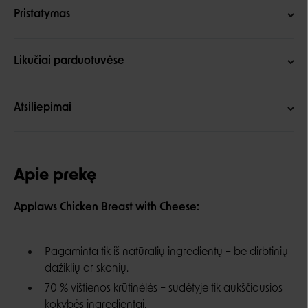
Pristatymas
Likučiai parduotuvėse
Atsiliepimai
Apie prekę
Applaws Chicken Breast with Cheese:
Pagaminta tik iš natūralių ingredientų – be dirbtinių
dažiklių ar skonių.
70 % vištienos krūtinėlės – sudėtyje tik aukščiausios
kokybės ingredientai.