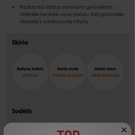
Papildomas ėdalas naminiams gyvūnėliams –
maitinkite bet kokiu sausu pašaru, kad gautumėte
visavertę ir subalansuotą mitybą.
Skirta
Baltymų šaltinis
Veislės dydis
Maisto klasė
VIŠTIENA
VISOMS VEISLĖMS
SUPER PREMIUM
Sudėtis
vištienos krūtinėlė
70%