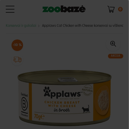
0
Konservai ir guliašai
Applaws Cat Chicken with Cheese konservai su vištiena ir s
-10 %
AKCIJA