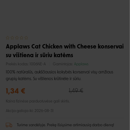
Applaws Cat Chicken with Cheese konservai
su vištiena ir sūriu katėms
Prekės kodas:
1006NE-A
Gamintojas:
Applaws
100% natūralūs, aukščiausios kokybės konservai visų amžiaus
grupių katėms. Su vištienos krūtinėle ir sūriu.
1,34 €
1,49 €
Kaina fizinėse parduotuvėse gali skirtis.
Akcija galioja iki: 2026-08-31
Turime sandėlyje. Prekę išsiųsime artimiausią darbo dieną!