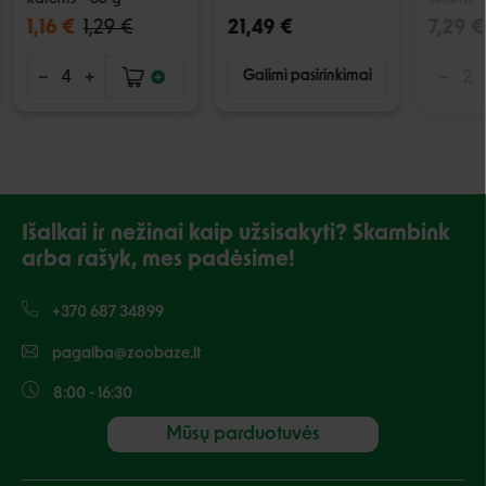
1,16 €
1,29 €
21,49 €
7,29 €
Galimi pasirinkimai
Išalkai ir nežinai kaip užsisakyti? Skambink
arba rašyk, mes padėsime!
+370 687 34899
pagalba@zoobaze.lt
8:00 - 16:30
Mūsų parduotuvės