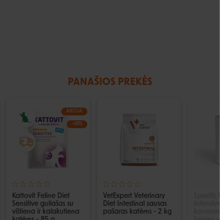
PANAŠIOS PREKĖS
AKCIJA
−10%
Kattovit Feline Diet
VetExpert Veterinary
Specific 
Sensitive guliašas su
Diet Intestinal sausas
Intensiv
vištiena ir kalakutiena
pašaras katėms - 2 kg
konserva
katėms - 85 g
šunims -