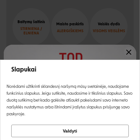
Baltymų šaltinis
Maisto paskirtis
Veislės dydis
STIRNIENA /
ALERGIŠKIEMS
VISOMS VEISLĖMS
ELNIENA
Įvertinimas:
Sudėtis
Slapukai
Prisijungti
stirniena, ryžiai, žuvų taukai, mineralai, saulėgražų
Norėdami užtikrinti sklandesnį naršymą mūsų svetainėje, naudojame
aliejus, alyvuogių aliejus
funkcinius slapukus. Jeigu sutiksite, naudosime ir tikslinius slapukus. Savo
Registruotis
duotą sutikimą bet kada galėsite atšaukti pakeisdami savo interneto
naršyklės nustatymus arba ištrindami įrašytus slapukus prisijungę savo
paskyroje.
Energetinė vertė:
3,1 MJ/kg - 743 kcal/kg
Tikrinti užsakymą
Valdyti
Facebook