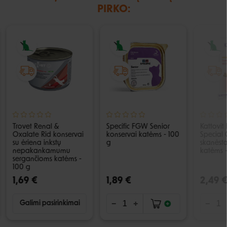
PIRKO:
Trovet Renal &
Specific FGW Senior
Kattovit
Oxalate Rid konservai
konservai katėms - 100
Special
su ėriena inkstų
g
skanėsta
nepakankamumu
katėms 
sergančioms katėms -
100 g
1,69 €
1,89 €
2,49 
Galimi pasirinkimai