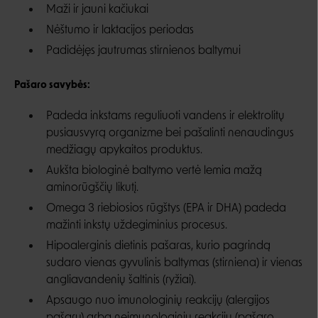
Maži ir jauni kačiukai
Nėštumo ir laktacijos periodas
Padidėjęs jautrumas stirnienos baltymui
Pašaro savybės:
Padeda inkstams reguliuoti vandens ir elektrolitų
pusiausvyrą organizme bei pašalinti nenaudingus
medžiagų apykaitos produktus.
Aukšta biologinė baltymo vertė lemia mažą
aminorūgščių likutį.
Omega 3 riebiosios rūgštys (EPA ir DHA) padeda
mažinti inkstų uždegiminius procesus.
Hipoalerginis dietinis pašaras, kurio pagrindą
sudaro vienas gyvulinis baltymas (stirniena) ir vienas
angliavandenių šaltinis (ryžiai).
Apsaugo nuo imunologinių reakcijų (alergijos