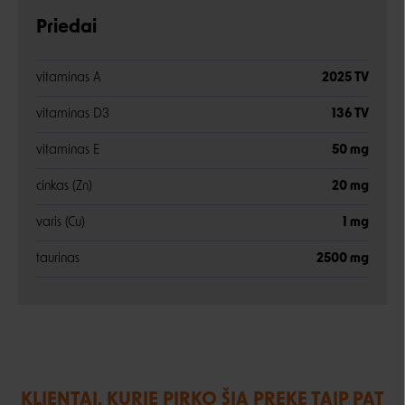
Priedai
vitaminas A
2025 TV
vitaminas D3
136 TV
vitaminas E
50 mg
cinkas (Zn)
20 mg
varis (Cu)
1 mg
taurinas
2500 mg
KLIENTAI, KURIE PIRKO ŠIĄ PREKĘ TAIP PAT