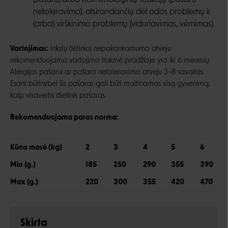
pašaru) arba neimunologinių reakcijų (pašaro
netoleravimo), atsirandančių dėl odos problemų ir
(arba) virškinimo problemų (viduriavimas, vėmimas).
Vartojimas:
Inkstų (lėtinio) nepakankamumo atveju
rekomenduojama vartojimo trukmė pradžioje yra iki 6 mėnesių.
Alergijos pašarui ar pašaro netoleravimo atveju 3–8 savaitės.
Esant būtinybei šis pašaras gali būti maitinamas visą gyvenimą,
kaip visavertis dietinis pašaras.
Rekomenduojama paros norma:
Kūno masė (kg)
2
3
4
5
6
Min (g.)
185
250
290
355
390
Max (g.)
220
300
355
420
470
Skirta