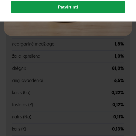
Analitinės sudedamosios dalys
Patvirtinti
Rašyti atsiliepimą
Google
žali baltymai
6,2%
Rašyti atsiliepimą
žali riebalai
3,5%
Negalite prisijungti prie paskyros?
neorganinė medžiaga
1,8%
žalia ląsteliena
1,0%
drėgnis
81,0%
angliavandeniai
6,5%
kalcis (Ca)
0,22%
fosforas (P)
0,12%
natris (Na)
0,11%
kalis (K)
0,13%