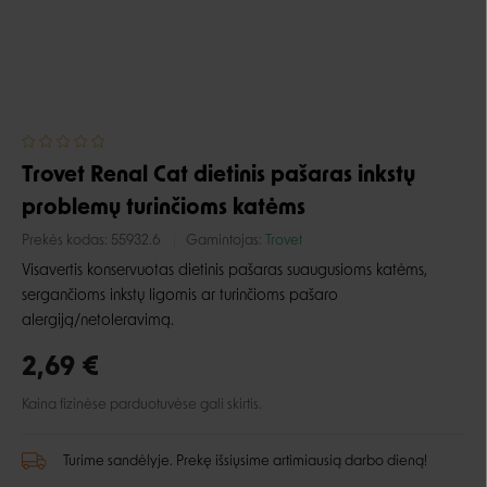
Trovet Renal Cat dietinis pašaras inkstų
problemų turinčioms katėms
Prekės kodas:
55932.6
Gamintojas:
Trovet
Visavertis konservuotas dietinis pašaras suaugusioms katėms,
sergančioms inkstų ligomis ar turinčioms pašaro
alergiją/netoleravimą.
2,69 €
Kaina fizinėse parduotuvėse gali skirtis.
Turime sandėlyje. Prekę išsiųsime artimiausią darbo dieną!