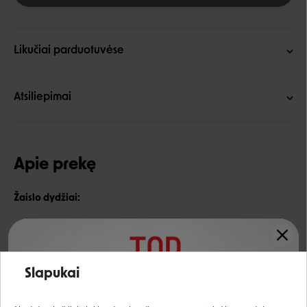
Likučiai parduotuvėse
Atsiliepimai
Apie prekę
Žaislo dydžiai:
13 cm
15 cm
Įvertinimas:
Slapukai
Prisijungti