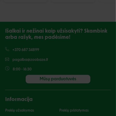
Išalkai ir nežinai kaip užsisakyti? Skambink
arba rašyk, mes padėsime!
+370 687 34899
pagalba@zoobaze.lt
8:00 - 16:30
Mūsų parduotuvės
Informacija
Prekių užsakymas
Prekių pristatymas