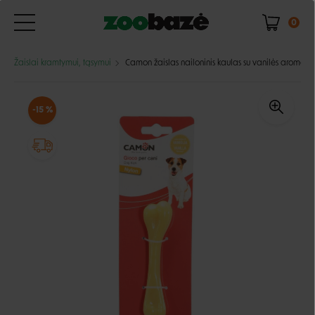
0
Žaislai kramtymui, tąsymui
Camon žaislas nailoninis kaulas su vanilės aromatu
-15 %