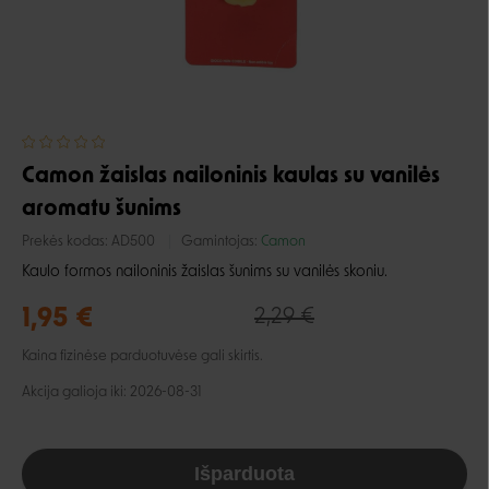
Camon žaislas nailoninis kaulas su vanilės
aromatu šunims
Prekės kodas:
AD500
Gamintojas:
Camon
Kaulo formos nailoninis žaislas šunims su vanilės skoniu.
1,95 €
2,29 €
Kaina fizinėse parduotuvėse gali skirtis.
Akcija galioja iki: 2026-08-31
Išparduota