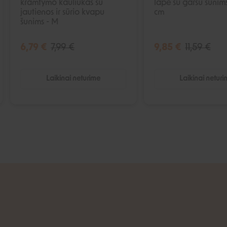
kramtymo kauliukas su
lapė su garsu šunim
jautienos ir sūrio kvapu
cm
šunims - M
6,79 €
7,99 €
9,85 €
11,59 €
Laikinai neturime
Laikinai netur