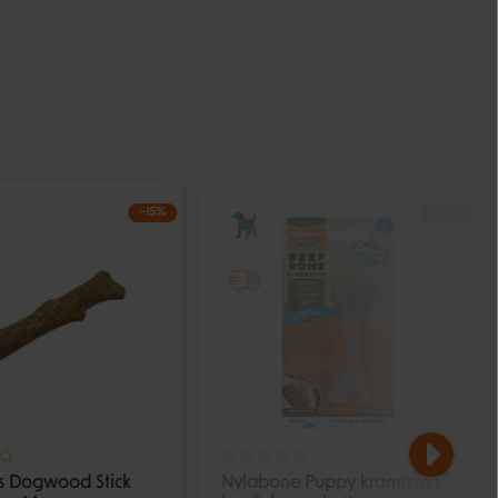
−15%
−15%
IŠPARDUOTA
s Dogwood Stick
Nylabone Puppy kramtymo