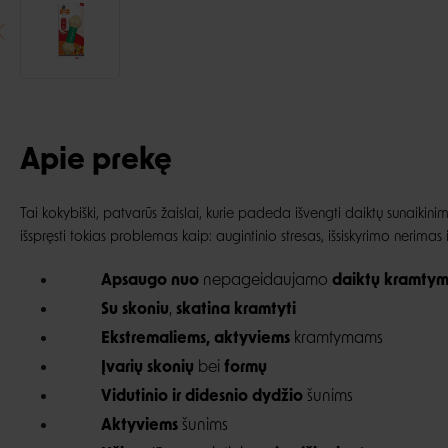
Apie prekę
Tai kokybiški, patvarūs žaislai, kurie padeda išvengti daiktų sunaiki
išspręsti tokias problemas kaip: augintinio stresas, išsiskyrimo nerima
Apsaugo
nuo
nepageidaujamo
daikt
ų kramty
Su skoniu
,
skatina kramtyti
Ekstremaliems, aktyviems
kramtymams
Įvarių skonių
bei
formų
Vidutinio ir didesnio dydžio
šunims
Aktyviems
šunims