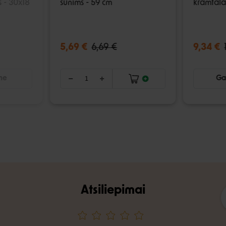
s - 30x18
šunims - 59 cm
kramtala
5,69 €
6,69 €
9,34 €
ime
Gal
Atsiliepimai