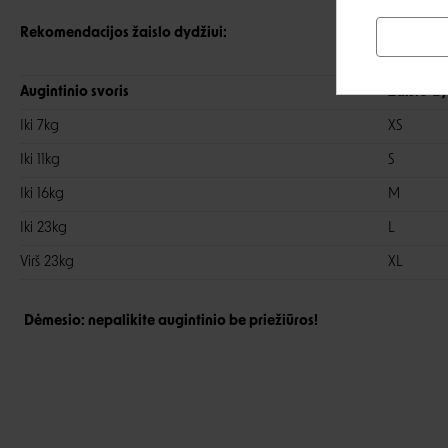
Rekomendacijos žaislo dydžiui:
Augintinio svoris
Žaislo dy
Iki 7kg
XS
Iki 11kg
S
Iki 16kg
M
Iki 23kg
L
Virš 23kg
XL
Dėmesio: nepalikite augintinio be priežiūros!