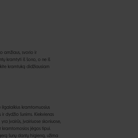
o amžiaus, svorio ir
ų kramtyti iš šono, o ne iš
inkite kramtuką didžiausiam
ilgalaikius kramtomuosius
 ir dydžio šunims. Kiekvienas
yra įvairūs, įvairiuose skoniuose,
ir kramtomosios jėgos tipui.
a gerą šunų dantų higieną, užima