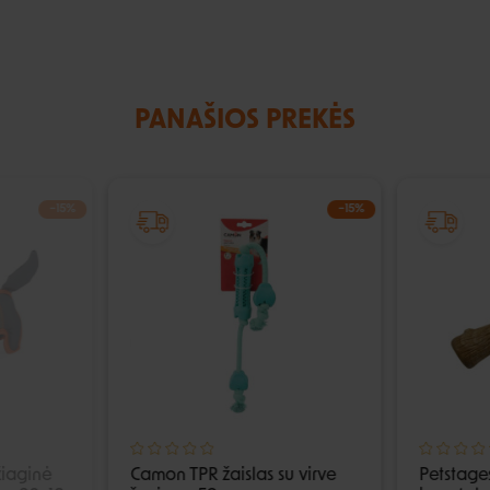
PANAŠIOS PREKĖS
−15%
−15%
IŠPARDUOTA
iaginė
Camon TPR žaislas su virve
Petstage