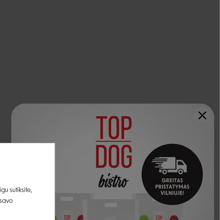
u sutiksite,
 savo