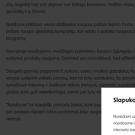
Jūsų augintinį taip pat atgraso nuo žalingo kramtymo, mažina stresą ir
gyvūnėlių ir jų žmonių.
Nylabone priklauso vienai didžiausiai saugaus pašaro liejimo formų
pašaro saugos specialistų kompanija, kuri valdo ir palaiko saugaus
programą
Gamyboje naudojamos medžiagos patvirtintos Europos Sąjungoje. 
sustiprina produktų saugumą. Gaminiai yra aromatizuoti, kad užtikrint
Daugelis gaminių pagaminti iš nailono, suyra į smulkius gabalėlius, 
saugiai sustiprinti unikaliu procesu, kad tai būtų sustabdyta, šio pro
sumažinant trapumą ir mažinant vidines įtampas, vienintelis nusidėvėj
grūdai, kurie gali nekenksmingai pereiti per šunų virškinamąją sistemą
Slapuka
“Nylabone” tai kokybiški, patvarūs žaislai, kurie padeda išvengti daik
pat padeda išspręsti tokias problemas kaip: augintinio stresas, išsisk
Norėdami užt
nerimas
naudosime ir
interneto na