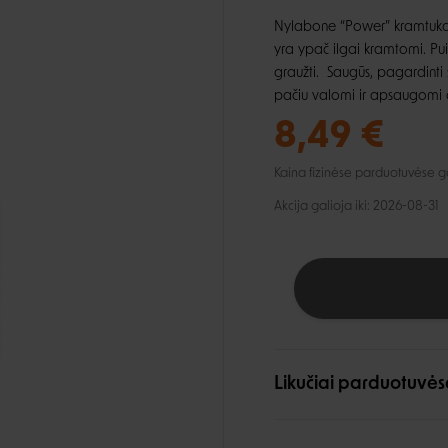
lio priežiūra
Automobiliui
Petnešos
ai ir aksesuarai
Nylabone “Power” kramtukai 
, dantų ir pėdų priežiūra
Pavadėliai
yra ypač ilgai kramtomi. Pui
ukės ir lietpalčiai
tinės priemonės
graužti. Saugūs, pagardinti 
 ir džemperiai
pačiu valomi ir apsaugomi
i
8,49 €
Kaina fizinėse parduotuvėse gali
Akcija galioja iki: 2026-08-31
Likučiai parduotuvės