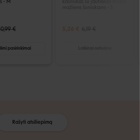
s - M
kauliukas su jautienos kvapu
mažiems šuniukams - S
10,99 €
5,26 €
6,19 €
imi pasirinkimai
Laikinai neturime
Rašyti atsiliepimą