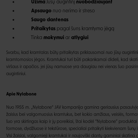
Užima
Jūsų augintinį
nuobodžiaujant
Apsaugo
nuo nerimo ir streso
Saugo dantenas
Pritaikytas
pagal šuns kramtymo jėgą
Tinka
mokymui
ar
atlygiui
Svarbu, kad kramtalas būtų pritaikytas priklausomai nuo jūsų augintini
kramtomosios jėgos. Kramtukai turi būti pakankamai dideli, kad skatint
viršaus ir apačios. jei jūsų namuose yra daugiau nei vienas šuo pasir
augintiniui.
Apie Nylabone
Nuo 1955 m. „Nylabone“ JAV kompanija gamina geriausius pasaulyje 
žaislus bei valgomuosius kramtukus, bet kokio amžiaus, veislės, formos
šuo yra skirtingas kaip ir jų poreikiai, štai kodėl “Nylabone” produktai 
formose, dydžiuose ir tekstūrose, specialiai pritaikyti kiekvienam šunų 
Visi žaislai, valgomieji kramtukai ir naujoviški dantų gaminiai skatin