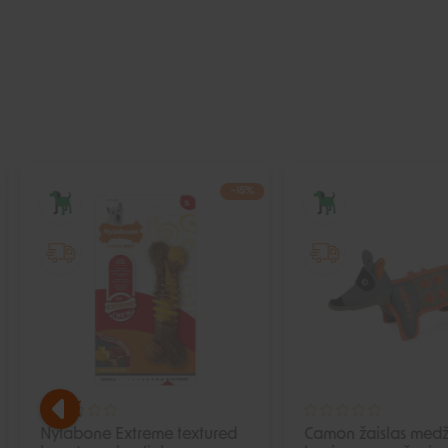
−15%
IŠPARDUOTA
Nylabone Extreme textured
Camon žaislas medž