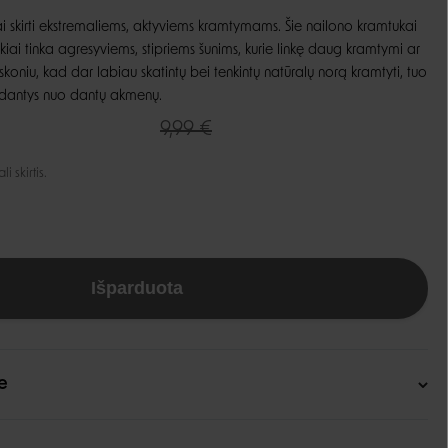
skirti ekstremaliems, aktyviems kramtymams. Šie nailono kramtukai
Guoliai ir patiesimai
Dubenėliai ir maitinimas
kiai tinka agresyviems, stipriems šunims, kurie linkę daug kramtymi ar
Narvai
skoniu, kad dar labiau skatintų bei tenkintų natūralų norą kramtyti, tuo
Dubenėliai
Durų landos
 dantys nuo dantų akmenų.
Automatinės girdyklos ir šėryklos
9,99 €
Maisto talpyklos
 skirtis.
Išparduota
e