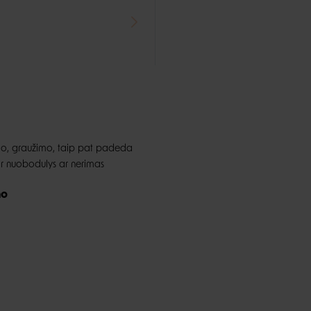
nimo, graužimo, taip pat padeda
s ir nuobodulys ar nerimas
mo