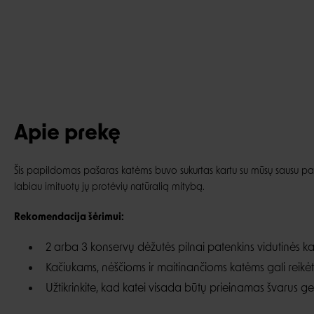
Apie prekę
Šis papildomas pašaras katėms buvo sukurtas kartu su mūsų sausu p
labiau imituotų jų protėvių natūralią mitybą.
Rekomendacija šėrimui:
2 arba 3 konservų dėžutės pilnai patenkins vidutinės ka
Kačiukams, nėščioms ir maitinančioms katėms gali reikė
Užtikrinkite, kad katei visada būtų prieinamas švarus 