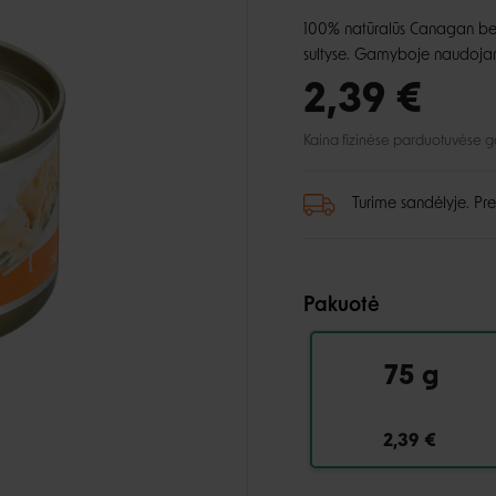
lio priežiūra
Automobiliui
Petnešos
ai ir aksesuarai
100% natūralūs Canagan begr
, dantų ir pėdų priežiūra
Pavadėliai
sultyse. Gamyboje naudojam
ukės ir lietpalčiai
tinės priemonės
2,39 €
 ir džemperiai
i
Kaina fizinėse parduotuvėse gali
Turime sandėlyje. Pre
Pakuotė
75 g
2,39 €