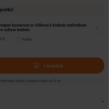
 patiks!
agan konservai su vištiena ir krabais natūraliose
vo sultyse katėms
9 €
Pridėti
Į krepšelį
Minimalus prekės užsakymo kiekis yra 3 vnt.