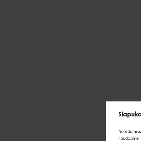
Slapuka
Norėdami užt
naudosime ir