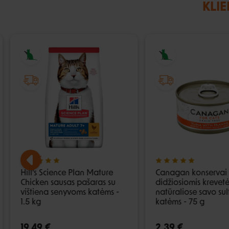
KLIE
Hill's Science Plan Mature
Canagan konservai s
Chicken sausas pašaras su
didžiosiomis krevet
vištiena senyvoms katėms -
natūraliose savo sul
1.5 kg
katėms - 75 g
19,49 €
2,39 €