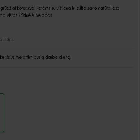
ūdžiai konservai katėms su vištiena ir lašiša savo natūraliose
Guoliai ir patiesimai
Dubenėliai ir maitinimas
a vištos krūtinėlė be odos.
Narvai
Dubenėliai
Durų landos
Automatinės girdyklos ir šėryklos
 skirtis.
Maisto talpyklos
kę išsiųsime artimiausią darbo dieną!