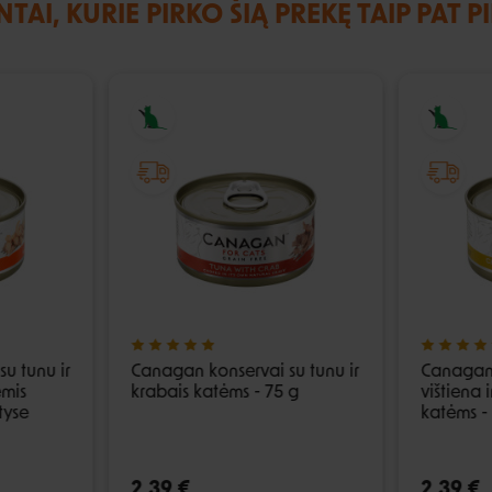
NTAI, KURIE PIRKO ŠIĄ PREKĘ TAIP PAT P
u tunu ir
Canagan konservai su tunu ir
Canagan 
ėmis
krabais katėms - 75 g
vištiena 
tyse
katėms -
2,39 €
2,39 €