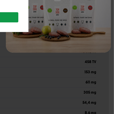
80%
0,1%
9 772 TV
458 TV
153 mg
611 mg
305 mg
54,4 mg
8,6 mg