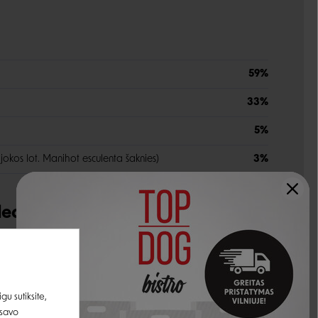
59%
33%
5%
anijokos lot. Manihot esculenta šaknies)
3%
udedamosios dalys
18%
0,5%
u sutiksite,
1%
 savo