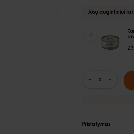
Jūsų augintiniui tai
Can
sa
2,3
Pristatymas