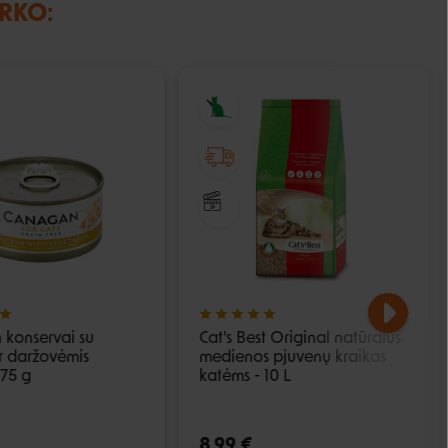
IRKO:
konservai su
Cat's Best Original natūralus
ir daržovėmis
medienos pjuvenų kraikas
 75 g
katėms - 10 L
8,99 €