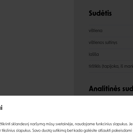
Sudėtis
vištiena
vištienos sultinys
lašiša
tirštiklis (tapijoka, iš m
Įvertinimas:
Analitinės s
baltymai
i
riebalai
Prisijungti
ikrinti sklandesnį naršymą mūsų svetainėje, naudojame funkcinius slapukus. Jeig
pelenai
 tikslinius slapukus. Savo duotą sutikimą bet kada galėsite atšaukti pakeisdami