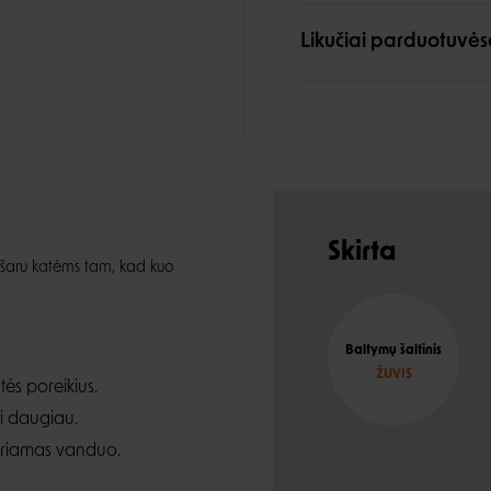
Likučiai parduotuvės
Skirta
ašaru katėms tam, kad kuo
Baltymų šaltinis
ŽUVIS
tės poreikius.
ti daugiau.
geriamas vanduo.