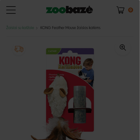
0
Žaislai su katžole
KONG Feather Mouse žaislas katėms