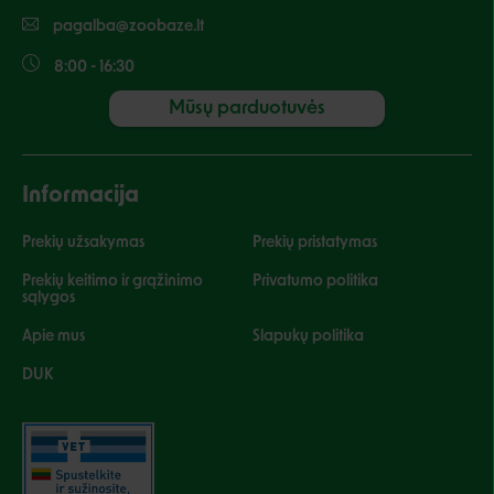
pagalba@zoobaze.lt
8:00 - 16:30
Mūsų parduotuvės
Informacija
Prekių užsakymas
Prekių pristatymas
Prekių keitimo ir grąžinimo
Privatumo politika
sąlygos
Apie mus
Slapukų politika
DUK