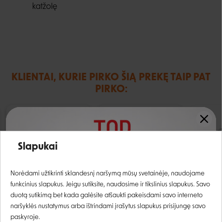
katžolę
KLIENTAI, KURIE PIRKO ŠIĄ PREKĘ TAIP PAT
PIRKO:
−15%
Įvertinimas:
Slapukai
Prisijungti
Norėdami užtikrinti sklandesnį naršymą mūsų svetainėje, naudojame
funkcinius slapukus. Jeigu sutiksite, naudosime ir tikslinius slapukus. Savo
Registruotis
duotą sutikimą bet kada galėsite atšaukti pakeisdami savo interneto
Mac's Cat konservai su
Pramy Skin & Coat
Frontli
naršyklės nustatymus arba ištrindami įrašytus slapukus prisijungę savo
antiena, triušiena ir
konservai su tunu,
antiparaz
paskyroje.
jautiena katėms - 400
krevetėmis ir šukutėmis
užlašina