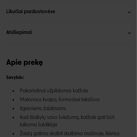
Likučiai parduotuvėse
Atsiliepimai
Apie prekę
Savybės:
Pakartotinai užpildomas katžole
Malonaus kvapo, formosbei tekstūros
Ilgesniems žaidimams
Kad išlaikytų savo šviežumą, katžolė gali būti
laikoma šaldiklyje
Žaislą galima skalbti skalbimo mašinoje, išėmus