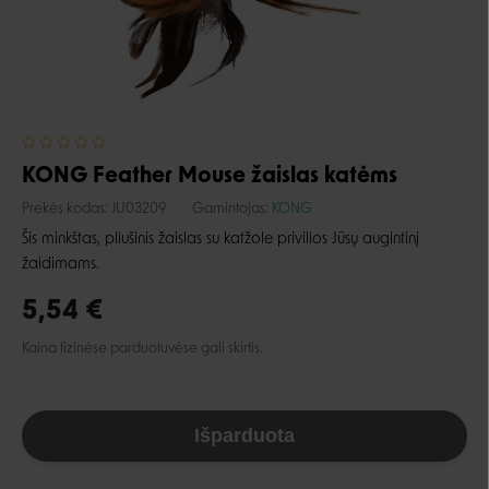
KONG Feather Mouse žaislas katėms
Prekės kodas:
JU03209
Gamintojas:
KONG
Šis minkštas, pliušinis žaislas su katžole privilios Jūsų augintinį
žaidimams.
5,54 €
Kaina fizinėse parduotuvėse gali skirtis.
Išparduota