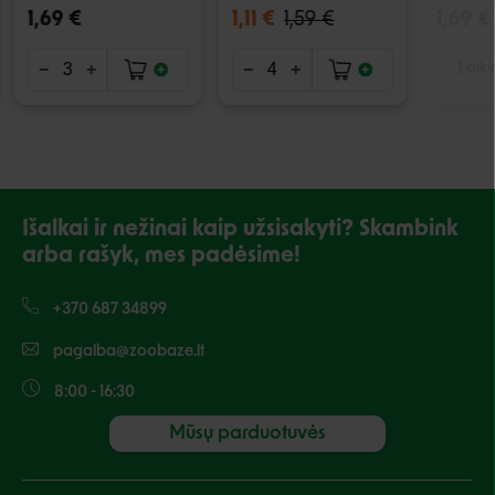
1,69 €
1,11 €
1,59 €
1,69 €
Laiki
Išalkai ir nežinai kaip užsisakyti? Skambink
arba rašyk, mes padėsime!
+370 687 34899
pagalba@zoobaze.lt
8:00 - 16:30
Mūsų parduotuvės