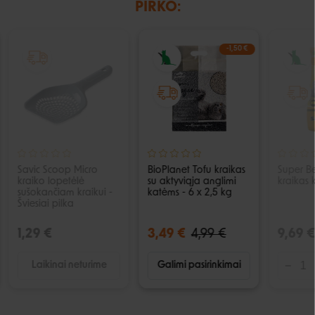
PIRKO:
IŠPARDUOTA
-1,50 €
Savic Scoop Micro
BioPlanet Tofu kraikas
Super B
kraiko lopetėlė
su aktyviąja anglimi
kraikas 
sušokančiam kraikui -
katėms - 6 x 2,5 kg
Šviesiai pilka
1,29 €
3,49 €
4,99 €
9,69 €
Laikinai neturime
Galimi pasirinkimai