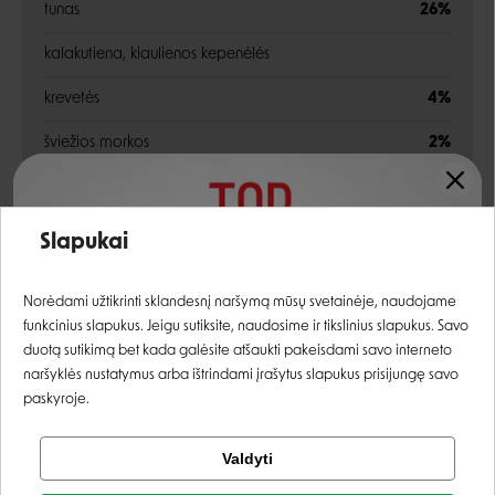
tunas
26%
kalakutiena, kiaulienos kepenėlės
krevetės
4%
šviežios morkos
2%
džiovintos pomidorų išspaudos
džiovintos žaliosios pupelės (atitinka 4,3% šviežių
1%
Įvertinimas:
Slapukai
žaliųjų pupelių)
Prisijungti
žirnių ląsteliena
1%
Norėdami užtikrinti sklandesnį naršymą mūsų svetainėje, naudojame
funkcinius slapukus. Jeigu sutiksite, naudosime ir tikslinius slapukus. Savo
mineralai, hidrolizuoti gyvūniniai baltymai
Registruotis
duotą sutikimą bet kada galėsite atšaukti pakeisdami savo interneto
naršyklės nustatymus arba ištrindami įrašytus slapukus prisijungę savo
ksilo-oligosacharidai (XOS)
0,1%
paskyroje.
yucca schidigera
0,1%
Tikrinti užsakymą
Valdyti
Facebook
spirulina