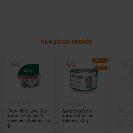
PANAŠIOS PREKĖS
AKCIJA
−30%
Oasy More Love Cup
Amanova Broth
Hill's Sc
konservai su tunu ir
konservai su tunu
Steriliz
krevetėmis katėms - 70
katėms - 70 g
Adult S
g
katėms 