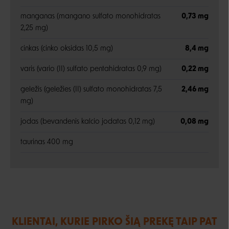
manganas (mangano sulfato monohidratas
0,73 mg
2,25 mg)
cinkas (cinko oksidas 10,5 mg)
8,4 mg
varis (vario (II) sulfato pentahidratas 0,9 mg)
0,22 mg
geležis (geležies (II) sulfato monohidratas 7,5
2,46 mg
mg)
jodas (bevandenis kalcio jodatas 0,12 mg)
0,08 mg
taurinas 400 mg
KLIENTAI, KURIE PIRKO ŠIĄ PREKĘ TAIP PAT