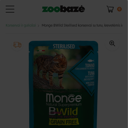
0
Konservai ir guliašai
Monge BWild Sterilised konservai su tunu, krevetėmis ir da