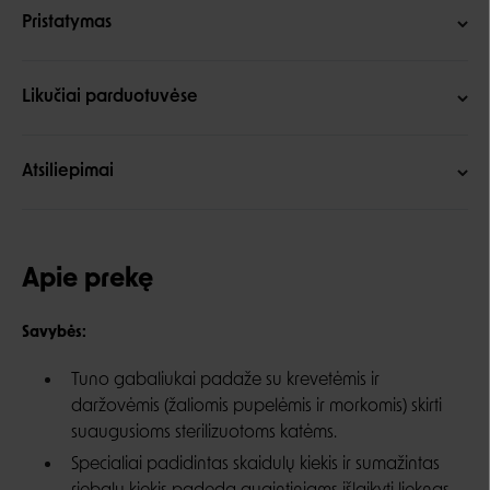
Pristatymas
Likučiai parduotuvėse
Atsiliepimai
Apie prekę
Savybės:
Tuno gabaliukai padaže su krevetėmis ir
daržovėmis (žaliomis pupelėmis ir morkomis) skirti
suaugusioms sterilizuotoms katėms.
Specialiai padidintas skaidulų kiekis ir sumažintas