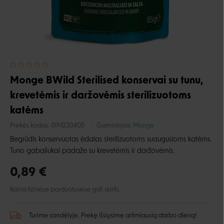
Monge BWild Sterilised konservai su tunu,
krevetėmis ir daržovėmis sterilizuotoms
katėms
Prekės kodas:
01M230405
Gamintojas:
Monge
Begrūdis konservuotas ėdalas sterilizuotoms suaugusioms katėms.
Tuno gabaliukai padaže su krevetėmis ir daržovėmis.
0,89 €
Kaina fizinėse parduotuvėse gali skirtis.
Turime sandėlyje. Prekę išsiųsime artimiausią darbo dieną!