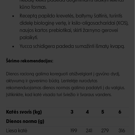
riebalų kiekis padeda augintiniams išlaikyti lieknas
kūno formas.
Receptą papildo krevetės, baltymų šaltinis, turintis
didelę biologinę vertę, ir ksilo-oligosacharidai (XOS),
naujos kartos prebiotikai, skirti žarnyno gerovei
palaikyti.
Yucca schidigera padeda sumažinti išmatų kvapą.
Šėrimo rekomendacijos:
Dienos racioną galima koreguoti atsižvelgiant į gyvūno dydį,
aktyvumą ir gyvenimo būdą. Lentelėje nurodytas
rekomenduojamas dienos normas galima padalyti į du valgius.
Įsitikinkite, kad katė visada turi šviežio ir švaraus vandens.
Katės svoris (kg)
3
4
5
6
Dienos norma (g)
Liesa katė
199
241
279
316