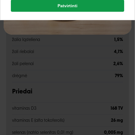
Patvirtinti
Analitinės sudedamosios dalys
Rašyti atsiliepimą
Google
Rašyti atsiliepimą
žali baltymai
10,5%
žalia ląsteliena
1,5%
Negalite prisijungti prie paskyros?
žali riebalai
4,1%
žali pelenai
2,6%
drėgmė
79%
Priedai
vitaminas D3
168 TV
vitaminas E (alfa tokoferolis)
26 mg
selenas (natrio selenitas 0,01 mg)
0,005 mg