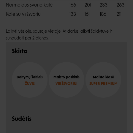
Normalaus svorio katė
166
201
233
263
Katė su viršsvoriu
133
161
186
211
Laikyti vėsioje, sausoje vietoje. Atidarius laikyti šaldytuve ir
sunaudoti per 2 dienas.
Skirta
Baltymų šaltinis
Maisto paskirtis
Maisto klasė
ŽUVIS
VIRŠSVORIUI
SUPER PREMIUM
Sudėtis